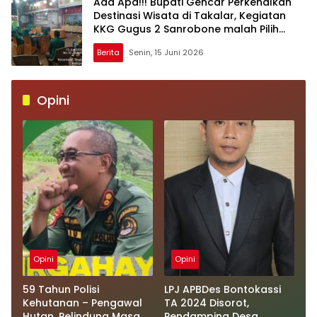
Ada Apa!!! Bupati Gencar Perkenalkan
Destinasi Wisata di Takalar, Kegiatan
KKG Gugus 2 Sanrobone malah Pilih
Kegiatan di Malino
Berita
Senin, 15 Juni 2026
Opini
Opini
Opini
59 Tahun Polisi
LPJ APBDes Bontokassi
Kehutanan – Pengawal
TA 2024 Disorot,
Hutan, Pelindung Masa
Pendamping Desa