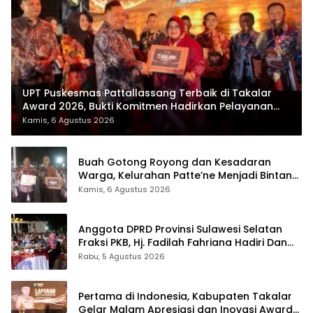
UPT Puskesmas Pattallassang Terbaik di Takalar
Award 2026, Bukti Komitmen Hadirkan Pelayanan
Kesehatan Berkualitas
Kamis, 6 Agustus 2026
Buah Gotong Royong dan Kesadaran
Warga, Kelurahan Patte’ne Menjadi Bintang
Takalar Award 2026
Kamis, 6 Agustus 2026
Anggota DPRD Provinsi Sulawesi Selatan
Fraksi PKB, Hj. Fadilah Fahriana Hadiri Dan
Beri Apresiasi : Takalar Menyalakan Lentera
Rabu, 5 Agustus 2026
Pengabdian Melalui Malam Apresiasi dan
Inovasi Award 2026
Pertama di Indonesia, Kabupaten Takalar
Gelar Malam Apresiasi dan Inovasi Award