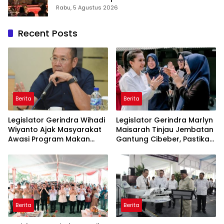
2026: Panggung Penghargaan bagi
Rabu, 5 Agustus 2026
Pelayan Publik Berprestasi
Recent Posts
Berita
Berita
Legislator Gerindra Wihadi
Legislator Gerindra Marlyn
Wiyanto Ajak Masyarakat
Maisarah Tinjau Jembatan
Awasi Program Makan
Gantung Cibeber, Pastikan
Bergizi Gratis agar Tepat
Aspirasi Warga Terlaksana
Sasaran
Berita
Berita