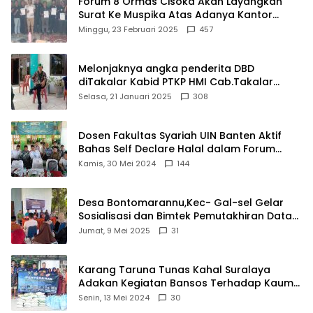
Forum 8 Ormas Cisoka Akan Layangkan
Surat Ke Muspika Atas Adanya Kantor
Matel di Cisoka
Minggu, 23 Februari 2025
457
Melonjaknya angka penderita DBD
diTakalar Kabid PTKP HMI Cab.Takalar
angkat bicara
Selasa, 21 Januari 2025
308
Dosen Fakultas Syariah UIN Banten Aktif
Bahas Self Declare Halal dalam Forum
Ijtima Ulama MUI
Kamis, 30 Mei 2024
144
Desa Bontomarannu,Kec- Gal-sel Gelar
Sosialisasi dan Bimtek Pemutakhiran Data
ID
Jumat, 9 Mei 2025
31
Karang Taruna Tunas Kahal Suralaya
Adakan Kegiatan Bansos Terhadap Kaum
Dhuafa dan Anak Yatim-Piatu
Senin, 13 Mei 2024
30