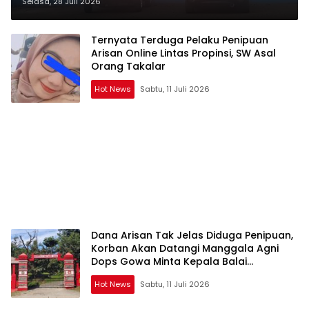
Kalabbirang- Takalar Pecat
Selasa, 28 Juli 2026
Relawan
Ternyata Terduga Pelaku Penipuan
Arisan Online Lintas Propinsi, SW Asal
Orang Takalar
Hot News
Sabtu, 11 Juli 2026
Dana Arisan Tak Jelas Diduga Penipuan,
Korban Akan Datangi Manggala Agni
Dops Gowa Minta Kepala Balai
Kehutanan Bulurokeng Turun Tangan
Hot News
Sabtu, 11 Juli 2026