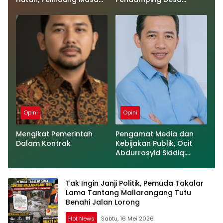
Depan Bangsa
Tegaskan Semua
Kegiatan Telah Sesuai
Prosedur
Opini
Opini
Mengikat Pemerintah
Pengamat Media dan
Dalam Kontrak
Kebijakan Publik, Ocit
Abdurrosyid Siddiq:
𝗠𝗲𝗻𝗼𝗻𝗮𝗸𝘁𝗶𝗳𝗸𝗮𝗻
𝗠𝗲𝗿𝘂𝗽𝗮𝗸𝗮𝗻 𝗗𝗶𝗸𝘀𝗶
𝗘𝗹𝗲𝗴𝗮𝗻
Tak Ingin Janji Politik, Pemuda Takalar
Lama Tantang Mallarangang Tutu
Benahi Jalan Lorong
Hot News
Sabtu, 16 Mei 2026