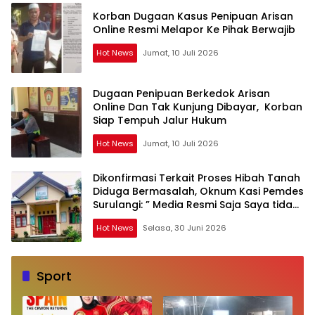
Korban Dugaan Kasus Penipuan Arisan
Online Resmi Melapor Ke Pihak Berwajib
Hot News
Jumat, 10 Juli 2026
Dugaan Penipuan Berkedok Arisan
Online Dan Tak Kunjung Dibayar, Korban
Siap Tempuh Jalur Hukum
Hot News
Jumat, 10 Juli 2026
Dikonfirmasi Terkait Proses Hibah Tanah
Diduga Bermasalah, Oknum Kasi Pemdes
Surulangi: ” Media Resmi Saja Saya tidak
Takut apalagi Media Abal Abal Seperti
Hot News
Selasa, 30 Juni 2026
Kalian”
Sport