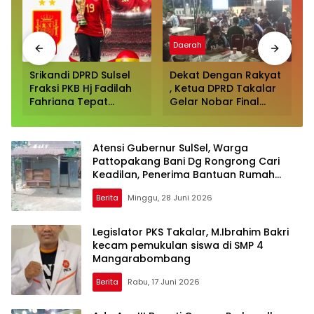
Sport
Daerah
Srikandi DPRD Sulsel
Dekat Dengan Rakyat
Fraksi PKB Hj Fadilah
, Ketua DPRD Takalar
Fahriana Tepat
Gelar Nobar Final
Prediksi Spanyol
Piala Dunia Disambut
Juara Piala Dunia
Antusias para
2026
Pendukung Argentina
Atensi Gubernur SulSel, Warga
Dan Spanyol
Pattopakang Bani Dg Rongrong Cari
Keadilan, Penerima Bantuan Rumah
Layak Huni Rp50 Juta Diduga Diganti
Berita
Minggu, 28 Juni 2026
Legislator PKS Takalar, M.Ibrahim Bakri
kecam pemukulan siswa di SMP 4
Mangarabombang
Berita
Rabu, 17 Juni 2026