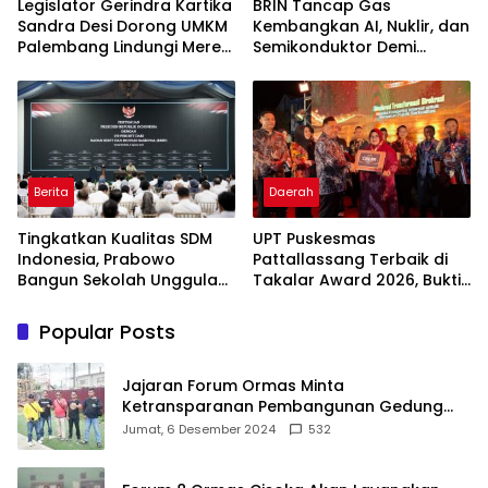
Legislator Gerindra Kartika
BRIN Tancap Gas
Sandra Desi Dorong UMKM
Kembangkan AI, Nuklir, dan
Palembang Lindungi Merek
Semikonduktor Demi
Usaha
Dongkrak Ekonomi
Indonesia
Berita
Daerah
Tingkatkan Kualitas SDM
UPT Puskesmas
Indonesia, Prabowo
Pattallassang Terbaik di
Bangun Sekolah Unggulan
Takalar Award 2026, Bukti
hingga Undang Universitas
Komitmen Hadirkan
Terbaik Dunia
Pelayanan Kesehatan
Popular Posts
Berkualitas
Jajaran Forum Ormas Minta
Ketransparanan Pembangunan Gedung
Damkar Di Kecamatan Cisoka
Jumat, 6 Desember 2024
532