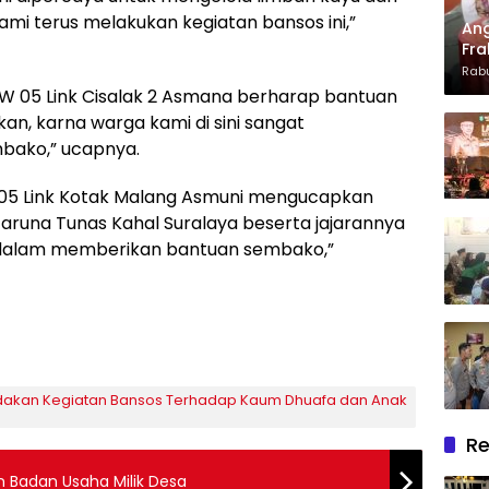
kami terus melakukan kegiatan bansos ini,”
Ang
Fra
Dan
Rabu
Len
RW 05 Link Cisalak 2 Asmana berharap bantuan
Apr
akan, karna warga kami di sini sangat
ako,” ucapnya.
W 05 Link Kotak Malang Asmuni mengucapkan
aruna Tunas Kahal Suralaya beserta jajarannya
dalam memberikan bantuan sembako,”
Adakan Kegiatan Bansos Terhadap Kaum Dhuafa dan Anak
Re
an Badan Usaha Milik Desa