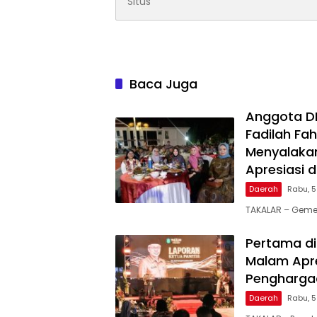
Baca Juga
Anggota DPR
Fadilah Fah
Menyalakan
Apresiasi 
Daerah
Rabu, 
TAKALAR – Geme
Pertama di
Malam Apre
Penghargaa
Daerah
Rabu, 