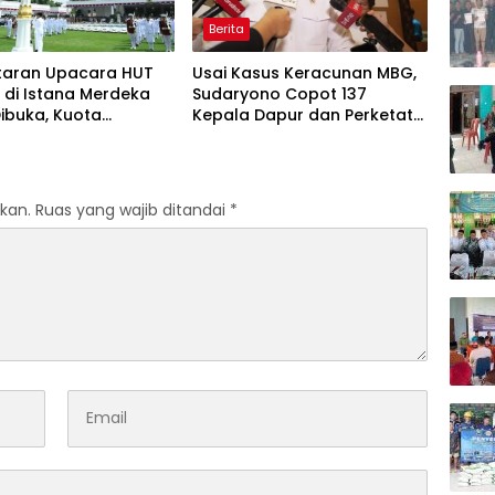
Berita
taran Upacara HUT
Usai Kasus Keracunan MBG,
I di Istana Merdeka
Sudaryono Copot 137
ibuka, Kuota
Kepala Dapur dan Perketat
as Jangan Sampai
Pengawasan Nasional
san
kan.
Ruas yang wajib ditandai
*