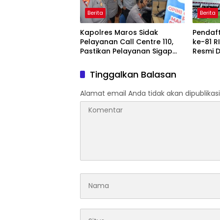
Berita
Berita
Kapolres Maros Sidak
Pendaf
Pelayanan Call Centre 110,
ke-81 R
Pastikan Pelayanan Sigap
Resmi D
Dan Humanis
Terbat
Kehabi
Tinggalkan Balasan
Alamat email Anda tidak akan dipublikasi