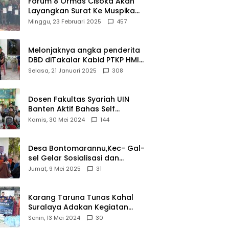
Forum 8 Ormas Cisoka Akan
Layangkan Surat Ke Muspika
Atas Adanya Kantor Matel di
Minggu, 23 Februari 2025
457
Cisoka
Melonjaknya angka penderita
DBD diTakalar Kabid PTKP HMI
Cab.Takalar angkat bicara
Selasa, 21 Januari 2025
308
Dosen Fakultas Syariah UIN
Banten Aktif Bahas Self
Declare Halal dalam Forum
Kamis, 30 Mei 2024
144
Ijtima Ulama MUI
Desa Bontomarannu,Kec- Gal-
sel Gelar Sosialisasi dan
Bimtek Pemutakhiran Data ID
Jumat, 9 Mei 2025
31
Karang Taruna Tunas Kahal
Suralaya Adakan Kegiatan
Bansos Terhadap Kaum
Senin, 13 Mei 2024
30
Dhuafa dan Anak Yatim-Piatu