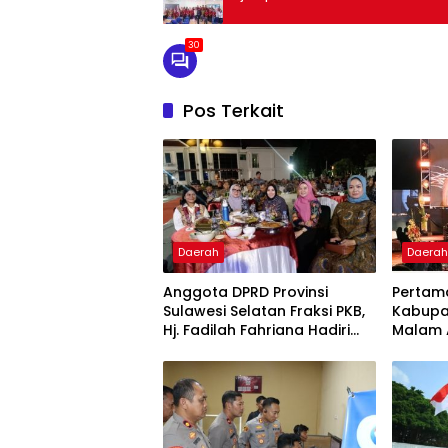
30
Pos Terkait
Daerah
Daera
Anggota DPRD Provinsi
Pertama
Sulawesi Selatan Fraksi PKB,
Kabupa
Hj. Fadilah Fahriana Hadiri
Malam A
Dan Beri Apresiasi : Takalar
Award 
Menyalakan Lentera
Pengha
Pengabdian Melalui Malam
Publik 
Apresiasi dan Inovasi Award
2026