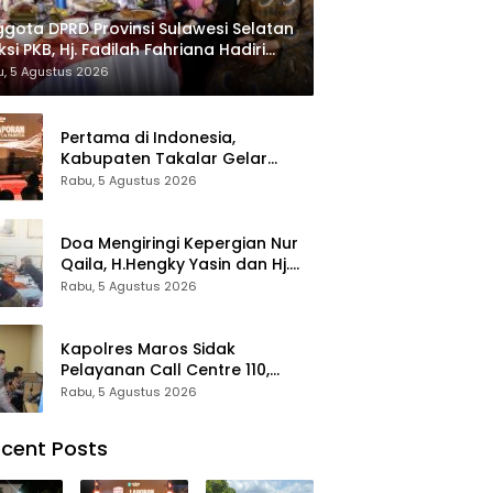
gota DPRD Provinsi Sulawesi Selatan
ksi PKB, Hj. Fadilah Fahriana Hadiri
 Beri Apresiasi : Takalar Menyalakan
, 5 Agustus 2026
tera Pengabdian Melalui Malam
esiasi dan Inovasi Award 2026
Pertama di Indonesia,
Kabupaten Takalar Gelar
Malam Apresiasi dan Inovasi
Rabu, 5 Agustus 2026
Award 2026: Panggung
Penghargaan bagi Pelayan
Publik Berprestasi
Doa Mengiringi Kepergian Nur
Qaila, H.Hengky Yasin dan Hj.
Fadilah Fahriana Hadir
Rabu, 5 Agustus 2026
Menguatkan Keluarga
Kapolres Maros Sidak
Pelayanan Call Centre 110,
Pastikan Pelayanan Sigap Dan
Rabu, 5 Agustus 2026
Humanis
cent Posts