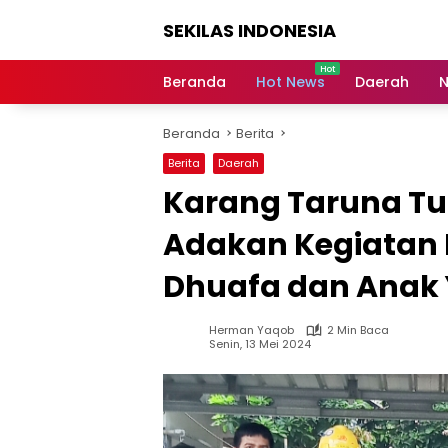
Langsung
SEKILAS INDONESIA
ke
konten
Berita
Terkini,
Beranda
Hot News
Daerah
N
Breaking
News,
Beranda
Berita
Latest
World,
Berita
Daerah
Headlines,
Karang Taruna Tu
News
Today
Adakan Kegiatan
Dhuafa dan Anak 
Herman Yaqob
2 Min Baca
Senin, 13 Mei 2024