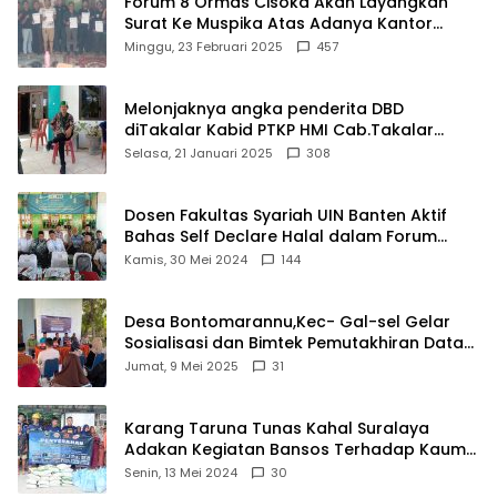
Forum 8 Ormas Cisoka Akan Layangkan
Surat Ke Muspika Atas Adanya Kantor
Matel di Cisoka
Minggu, 23 Februari 2025
457
Melonjaknya angka penderita DBD
diTakalar Kabid PTKP HMI Cab.Takalar
angkat bicara
Selasa, 21 Januari 2025
308
Dosen Fakultas Syariah UIN Banten Aktif
Bahas Self Declare Halal dalam Forum
Ijtima Ulama MUI
Kamis, 30 Mei 2024
144
Desa Bontomarannu,Kec- Gal-sel Gelar
Sosialisasi dan Bimtek Pemutakhiran Data
ID
Jumat, 9 Mei 2025
31
Karang Taruna Tunas Kahal Suralaya
Adakan Kegiatan Bansos Terhadap Kaum
Dhuafa dan Anak Yatim-Piatu
Senin, 13 Mei 2024
30