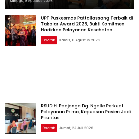
Grand Opening Rumah sehat
Minggu, 9 Agustus 2026
Pertama di Takalar, Melayani
Terapis Gratis untuk Pasien
UPT Puskesmas Pattallassang Terbaik di
Takalar Award 2026, Bukti Komitmen
Dhuafa dan umum.
Hadirkan Pelayanan Kesehatan
Berkualitas
Daerah
Kamis, 6 Agustus 2026
RSUD H. Padjonga Dg. Ngalle Perkuat
Pelayanan Prima, Kepuasan Pasien Jadi
Prioritas
Daerah
Jumat, 24 Juli 2026