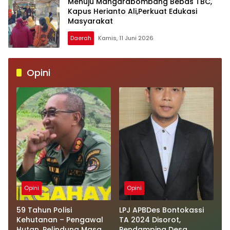
Menuju Mangarabombang Bebas TBC,
Kapus Herianto Ali,Perkuat Edukasi
Masyarakat
Daerah
Kamis, 11 Juni 2026
Opini
Opini
Opini
59 Tahun Polisi
LPJ APBDes Bontokassi
Kehutanan – Pengawal
TA 2024 Disorot,
Hutan, Pelindung Masa
Pendamping Desa