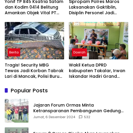
Yonif TP 845 Ksatria Satam
Sipropam Polres Maros
dan Kodim 0414 Belitung
Laksanakan Gaktiblin,
Amankan Objek Vital PT
Disiplin Personel Jadi
Timah Saat Aksi
Perhatian
Penambang
Berita
Daerah
Tragis! Security MBG
Wakil Ketua DPRD
Tewas Jadi Korban Tabrak
kabupaten Takalar, Irwan
Lari di Mancak, Polisi Buru
Iskandar Hadiri Grand
Pengemudi Avanza Atau
Opening Rumah sehat
Kijang Innova
Pertama di Takalar,
Popular Posts
Melayani Terapis Gratis
untuk Pasien Dhuafa dan
umum.
Jajaran Forum Ormas Minta
Ketransparanan Pembangunan Gedung
Damkar Di Kecamatan Cisoka
Jumat, 6 Desember 2024
532