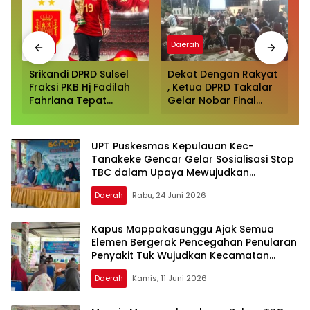
Sport
Daerah
Srikandi DPRD Sulsel
Dekat Dengan Rakyat
Fraksi PKB Hj Fadilah
, Ketua DPRD Takalar
Fahriana Tepat
Gelar Nobar Final
Prediksi Spanyol
Piala Dunia Disambut
Juara Piala Dunia
Antusias para
2026
Pendukung Argentina
UPT Puskesmas Kepulauan Kec-
Dan Spanyol
Tanakeke Gencar Gelar Sosialisasi Stop
TBC dalam Upaya Mewujudkan
Masyarakat Bebas Tuberkulosis
Daerah
Rabu, 24 Juni 2026
Kapus Mappakasunggu Ajak Semua
Elemen Bergerak Pencegahan Penularan
Penyakit Tuk Wujudkan Kecamatan
Bebas TBC
Daerah
Kamis, 11 Juni 2026