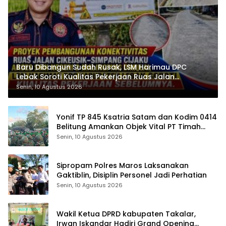
Baru Dibangun Sudah Rusak, LSM Harimau DPC
Lebak Soroti Kualitas Pekerjaan Ruas Jalan
Cikeusik-Simpang Cijaku
Senin, 10 Agustus 2026
Yonif TP 845 Ksatria Satam dan Kodim 0414
Belitung Amankan Objek Vital PT Timah
Saat Aksi Penambang
Senin, 10 Agustus 2026
Sipropam Polres Maros Laksanakan
Gaktiblin, Disiplin Personel Jadi Perhatian
Senin, 10 Agustus 2026
Wakil Ketua DPRD kabupaten Takalar,
Irwan Iskandar Hadiri Grand Opening