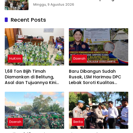
Rumah sehat Pertama di Takalar, Melayani
Minggu, 9 Agustus 2026
Terapis Gratis untuk Pasien Dhuafa dan
umum.
Recent Posts
HuKrim
Daerah
1,68 Ton Bijih Timah
Baru Dibangun Sudah
Diamankan di Belitung,
Rusak, LSM Harimau DPC
Asal dan Tujuannya Kini
Lebak Soroti Kualitas
Didalami
Pekerjaan Ruas Jalan
Cikeusik-Simpang Cijaku
Daerah
Berita