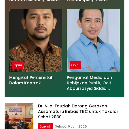
Depan Bangsa
Tegaskan Semua
Kegiatan Telah Sesuai
Prosedur
Opini
Opini
Mengikat Pemerintah
Pengamat Media dan
Dalam Kontrak
Kebijakan Publik, Ocit
Abdurrosyid Siddiq:
𝗠𝗲𝗻𝗼𝗻𝗮𝗸𝘁𝗶𝗳𝗸𝗮𝗻
𝗠𝗲𝗿𝘂𝗽𝗮𝗸𝗮𝗻 𝗗𝗶𝗸𝘀𝗶
𝗘𝗹𝗲𝗴𝗮𝗻
Dr. Nilal Fauziah Dorong Gerakan
Assamaturu Bebas TBC untuk Takalar
Sehat 2030
Daerah
Selasa, 9 Juni 2026