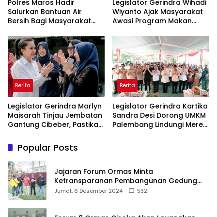
Polres Maros Hadir
Legislator Gerindra Wihadi
Salurkan Bantuan Air
Wiyanto Ajak Masyarakat
Bersih Bagi Masyarakat
Awasi Program Makan
Terdampak Krisis Air Bersih
Bergizi Gratis agar Tepat
Di Maros
Sasaran
Berita
Berita
Legislator Gerindra Marlyn
Legislator Gerindra Kartika
Maisarah Tinjau Jembatan
Sandra Desi Dorong UMKM
Gantung Cibeber, Pastikan
Palembang Lindungi Merek
Aspirasi Warga Terlaksana
Usaha
Popular Posts
Jajaran Forum Ormas Minta
Ketransparanan Pembangunan Gedung
Damkar Di Kecamatan Cisoka
Jumat, 6 Desember 2024
532