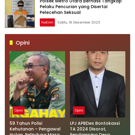
Polsek Metro Utara Berhasil Tangkap
Pelaku Pencurian yang Disertai
Pelecehan Seksual
HuKrim
Sabtu, 16 Desember 2023
Opini
Opini
Opini
59 Tahun Polisi
LPJ APBDes Bontokassi
Kehutanan – Pengawal
TA 2024 Disorot,
Hutan, Pelindung Masa
Pendamping Desa