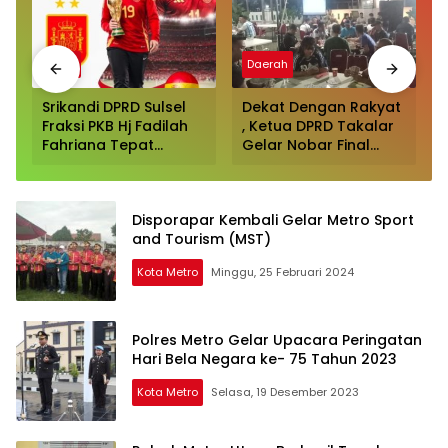
Sport
Daerah
Srikandi DPRD Sulsel
Dekat Dengan Rakyat
Fraksi PKB Hj Fadilah
, Ketua DPRD Takalar
Fahriana Tepat
Gelar Nobar Final
Prediksi Spanyol
Piala Dunia Disambut
Juara Piala Dunia
Antusias para
2026
Pendukung Argentina
Disporapar Kembali Gelar Metro Sport
Dan Spanyol
and Tourism (MST)
Kota Metro
Minggu, 25 Februari 2024
Polres Metro Gelar Upacara Peringatan
Hari Bela Negara ke- 75 Tahun 2023
Kota Metro
Selasa, 19 Desember 2023