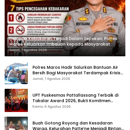
Delapan Kebakaran Terjadi Dalam Sepekan, Polres
Maros Keluarkan Imbauan kepada Masyarakat
Jumat, 7 Agustus 2026
Polres Maros Hadir Salurkan Bantuan Air
Bersih Bagi Masyarakat Terdampak Krisis
Air Bersih Di Maros
Jumat, 7 Agustus 2026
UPT Puskesmas Pattallassang Terbaik di
Takalar Award 2026, Bukti Komitmen
Hadirkan Pelayanan Kesehatan Berkualitas
Kamis, 6 Agustus 2026
Buah Gotong Royong dan Kesadaran
Warga, Kelurahan Patte’ne Menjadi Bintang