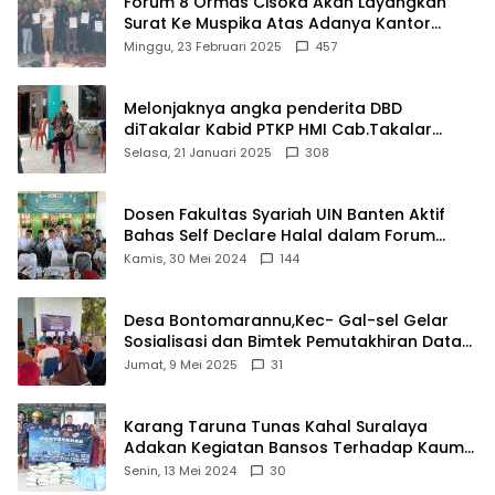
Forum 8 Ormas Cisoka Akan Layangkan
Surat Ke Muspika Atas Adanya Kantor
Matel di Cisoka
Minggu, 23 Februari 2025
457
Melonjaknya angka penderita DBD
diTakalar Kabid PTKP HMI Cab.Takalar
angkat bicara
Selasa, 21 Januari 2025
308
Dosen Fakultas Syariah UIN Banten Aktif
Bahas Self Declare Halal dalam Forum
Ijtima Ulama MUI
Kamis, 30 Mei 2024
144
Desa Bontomarannu,Kec- Gal-sel Gelar
Sosialisasi dan Bimtek Pemutakhiran Data
ID
Jumat, 9 Mei 2025
31
Karang Taruna Tunas Kahal Suralaya
Adakan Kegiatan Bansos Terhadap Kaum
Dhuafa dan Anak Yatim-Piatu
Senin, 13 Mei 2024
30