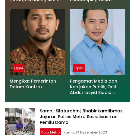
Depan Bangsa
Tegaskan Semua
Kegiatan Telah Sesuai
Prosedur
Opini
Opini
Mengikat Pemerintah
Pengamat Media dan
Dalam Kontrak
Kebijakan Publik, Ocit
Abdurrosyid Siddiq:
𝗠𝗲𝗻𝗼𝗻𝗮𝗸𝘁𝗶𝗳𝗸𝗮𝗻
𝗠𝗲𝗿𝘂𝗽𝗮𝗸𝗮𝗻 𝗗𝗶𝗸𝘀𝗶
𝗘𝗹𝗲𝗴𝗮𝗻
Sambil Silaturahmi, Bhabinkamtibmas
Jajaran Polres Metro Sosialisasikan
Pemilu Damai
Kota Metro
Kamis, 14 Desember 2023