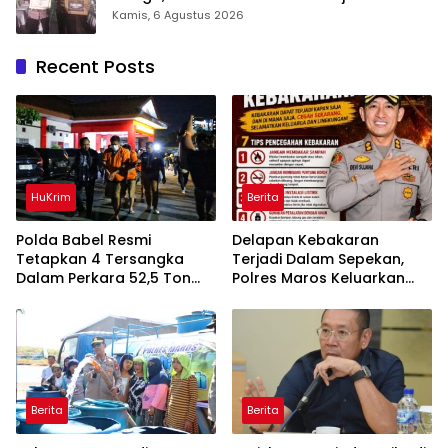
Takalar Award 2026
Kamis, 6 Agustus 2026
Recent Posts
HuKrim
Berita
Polda Babel Resmi
Delapan Kebakaran
Tetapkan 4 Tersangka
Terjadi Dalam Sepekan,
Dalam Perkara 52,5 Ton
Polres Maros Keluarkan
Pasir Timah Ilegal Di
Imbauan kepada
Belitung
Masyarakat
Berita
Berita