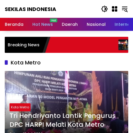
Langsung
SEKILAS INDONESIA
ke
konten
Berita
Terkini,
Beranda
Hot News
Daerah
Nasional
Internas
Breaking
News,
Latest
Polda Babel Resmi Teta
Breaking News
World,
Tersangka Dalam Perkara
Timah Ilegal Di Belitung
Headlines,
News
Kota Metro
Today
Kota Metro
Tri Hendriyanto Lantik Pengurus
DPC HARPI Melati Kota Metro