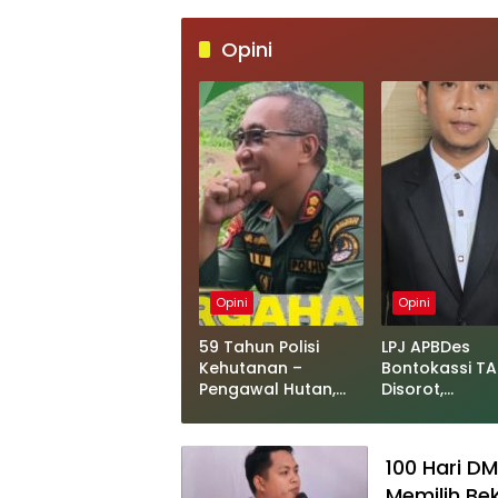
Opini
Opini
Opini
59 Tahun Polisi
LPJ APBDes
Kehutanan –
Bontokassi TA
Pengawal Hutan,
Disorot,
Pelindung Masa
Pendamping 
Depan Bangsa
Tegaskan Se
Kegiatan Tela
100 Hari D
Sesuai Prosed
Memilih Bek