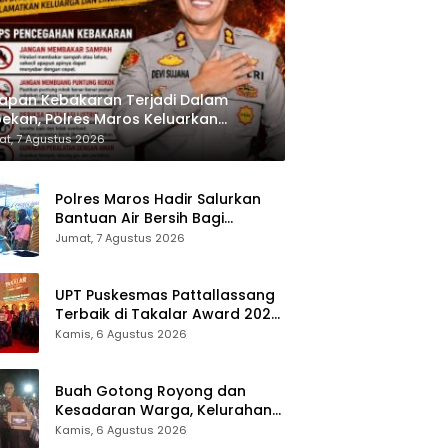
na Ungguli Kubu
 Yasin di Nobar
al Piala Dunia
apan Kebakaran Terjadi Dalam
ekan, Polres Maros Keluarkan
bauan kepada Masyarakat
t, 7 Agustus 2026
Polres Maros Hadir Salurkan
Bantuan Air Bersih Bagi
Masyarakat Terdampak Krisis
Jumat, 7 Agustus 2026
Air Bersih Di Maros
UPT Puskesmas Pattallassang
Terbaik di Takalar Award 2026,
Bukti Komitmen Hadirkan
Kamis, 6 Agustus 2026
Pelayanan Kesehatan
Berkualitas
Buah Gotong Royong dan
Kesadaran Warga, Kelurahan
Patte’ne Menjadi Bintang
Kamis, 6 Agustus 2026