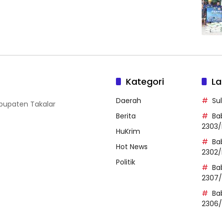
Kategori
La
Daerah
Su
abupaten Takalar
Berita
Ba
2303/
HuKrim
Ba
Hot News
2302/
Politik
Ba
2307
Ba
2306