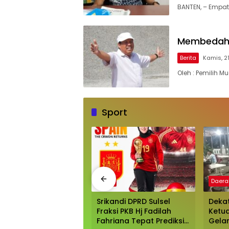
BANTEN, – Empat
Membedah P
Berita
Kamis, 2
Oleh : Pemilih M
Sport
Sport
Daera
Srikandi DPRD Sulsel
Dekat
Fraksi PKB Hj Fadilah
Ketua
Fahriana Tepat Prediksi
Gelar