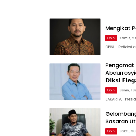
Mengikat P
Opini
Kamis, 2
OPINI – Refleksi
Pengamat M
Abdurrosyid Si
𝗗𝗶𝗸𝘀𝗶 𝗘𝗹𝗲
Opini
Senin, 1 
JAKARTA,- Presi
Gelombangn
Sasaran Ut
Opini
Sabtu, 3