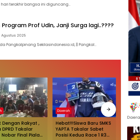
 hari terakhir bangsa ini diguncang…
rogram Prof Udin, Janji Surga lagi..????
1 Agustus 2025
uda Pangkalpinang Sekilasindonesia.id, || Pangkal…
h
Daerah
Daerah
Daera
 Dengan Rakyat ,
Hebat!!!Siswa Baru SMKS
Spanyol
 DPRD Takalar
YAPTA Takalar Sabet
Atas K
 Nobar Final Piala
Posisi Kedua Race 1 R3
Penduk