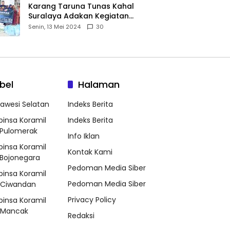
Karang Taruna Tunas Kahal
Suralaya Adakan Kegiatan
Bansos Terhadap Kaum
Senin, 13 Mei 2024
30
Dhuafa dan Anak Yatim-Piatu
bel
Halaman
lawesi Selatan
Indeks Berita
binsa Koramil
Indeks Berita
Pulomerak
Info Iklan
binsa Koramil
Kontak Kami
Bojonegara
Pedoman Media Siber
binsa Koramil
Pedoman Media Siber
/Ciwandan
Privacy Policy
binsa Koramil
/Mancak
Redaksi