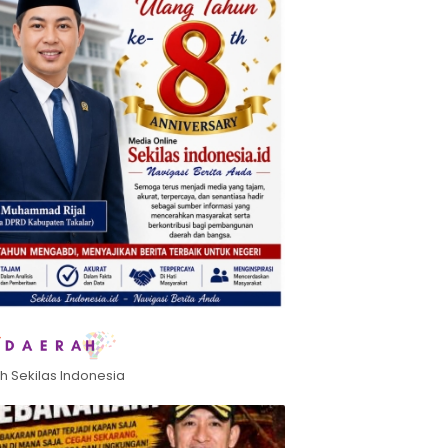
h Sekilas Indonesia
 Melaju Final,
emenangan 2-0,
ung Fadilah