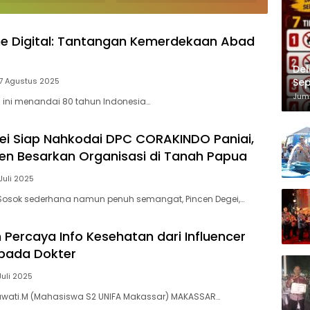
 Disambut Antusias
BLU CRU Asia Pasifik
Fahria
 Pendukung
Championship
Hengky
tina Dan Spanyol
Semifin
me Digital: Tantangan Kemerdekaan Abad
2026
Del
17 Agustus 2025
Sep
Im
Juma
ri ini menandai 80 tahun Indonesia…
ei Siap Nahkodai DPC CORAKINDO Paniai,
n Besarkan Organisasi di Tanah Papua
Juli 2025
Sosok sederhana namun penuh semangat, Pincen Degei,…
 Percaya Info Kesehatan dari Influencer
 pada Dokter
Juli 2025
kawati.M (Mahasiswa S2 UNIFA Makassar) MAKASSAR…