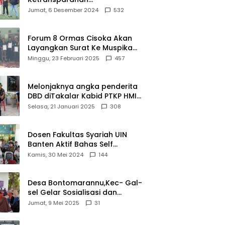
s
agar Tepat
Aspirasi
Pembangunan Gedung
Jumat, 6 Desember 2024
532
Sasaran
Warga
Damkar Di Kecamatan Cisoka
Terlaksana
Forum 8 Ormas Cisoka Akan
Layangkan Surat Ke Muspika
Atas Adanya Kantor Matel di
Minggu, 23 Februari 2025
457
Cisoka
Melonjaknya angka penderita
DBD diTakalar Kabid PTKP HMI
Cab.Takalar angkat bicara
Selasa, 21 Januari 2025
308
Dosen Fakultas Syariah UIN
Banten Aktif Bahas Self
Declare Halal dalam Forum
Kamis, 30 Mei 2024
144
Ijtima Ulama MUI
Desa Bontomarannu,Kec- Gal-
sel Gelar Sosialisasi dan
Bimtek Pemutakhiran Data ID
Jumat, 9 Mei 2025
31