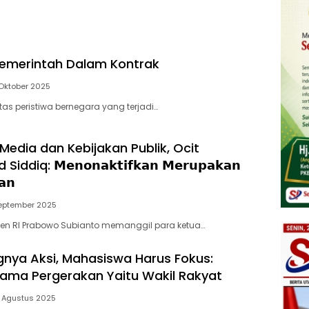
emerintah Dalam Kontrak
 Oktober 2025
 atas peristiwa bernegara yang terjadi…
edia dan Kebijakan Publik, Ocit
ddiq: 𝗠𝗲𝗻𝗼𝗻𝗮𝗸𝘁𝗶𝗳𝗸𝗮𝗻 𝗠𝗲𝗿𝘂𝗽𝗮𝗸𝗮𝗻
𝗮𝗻
September 2025
den RI Prabowo Subianto memanggil para ketua…
ya Aksi, Mahasiswa Harus Fokus:
ama Pergerakan Yaitu Wakil Rakyat
0 Agustus 2025