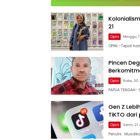
Spanyol Juara Piala
Dunia
Dunia 2026
para
Argen
Kolonialis
21
Opini
Minggu, 
OPINI –Tepat ha
Pincen Deg
Berkomitme
Opini
Rabu, 30 
PAPUA TENGAH- 
Gen Z Lebih
TiKTO dari
Opini
Senin, 21 
Penulis : Musdi