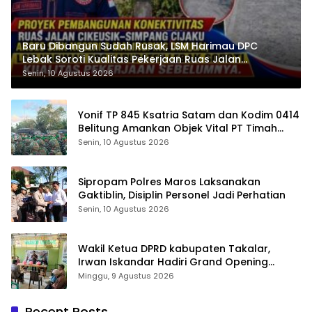
Baru Dibangun Sudah Rusak, LSM Harimau DPC
Lebak Soroti Kualitas Pekerjaan Ruas Jalan
Cikeusik-Simpang Cijaku
Senin, 10 Agustus 2026
Yonif TP 845 Ksatria Satam dan Kodim 0414
Belitung Amankan Objek Vital PT Timah
Saat Aksi Penambang
Senin, 10 Agustus 2026
Sipropam Polres Maros Laksanakan
Gaktiblin, Disiplin Personel Jadi Perhatian
Senin, 10 Agustus 2026
Wakil Ketua DPRD kabupaten Takalar,
Irwan Iskandar Hadiri Grand Opening
Rumah sehat Pertama di Takalar, Melayani
Minggu, 9 Agustus 2026
Terapis Gratis untuk Pasien Dhuafa dan
umum.
Recent Posts