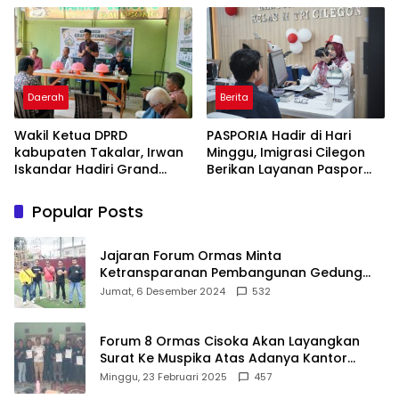
Kijang Innova
Daerah
Berita
Wakil Ketua DPRD
PASPORIA Hadir di Hari
kabupaten Takalar, Irwan
Minggu, Imigrasi Cilegon
Iskandar Hadiri Grand
Berikan Layanan Paspor
Opening Rumah sehat
Sekaligus Cek Kesehatan
Pertama di Takalar,
Gratis
Popular Posts
Melayani Terapis Gratis
untuk Pasien Dhuafa dan
umum.
Jajaran Forum Ormas Minta
Ketransparanan Pembangunan Gedung
Damkar Di Kecamatan Cisoka
Jumat, 6 Desember 2024
532
Forum 8 Ormas Cisoka Akan Layangkan
Surat Ke Muspika Atas Adanya Kantor
Matel di Cisoka
Minggu, 23 Februari 2025
457