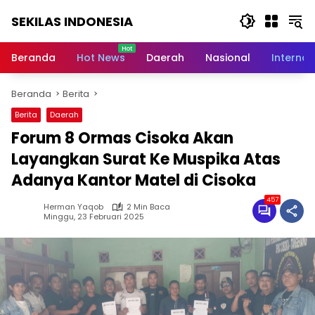
Langsung
SEKILAS INDONESIA
ke
konten
Berita
Terkini,
Beranda
Hot News
Daerah
Nasional
Internas
Breaking
News,
Beranda
Berita
Latest
World,
Berita
Daerah
Headlines,
Forum 8 Ormas Cisoka Akan
News
Today
Layangkan Surat Ke Muspika Atas
Adanya Kantor Matel di Cisoka
457
Herman Yaqob
2 Min Baca
Minggu, 23 Februari 2025