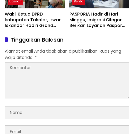
Daerah
Berita
Wakil Ketua DPRD
PASPORIA Hadir di Hari
kabupaten Takalar, Irwan
Minggu, Imigrasi Cilegon
Iskandar Hadiri Grand
Berikan Layanan Paspor
Opening Rumah sehat
Sekaligus Cek Kesehatan
Pertama di Takalar,
Gratis
Tinggalkan Balasan
Melayani Terapis Gratis
untuk Pasien Dhuafa dan
Alamat email Anda tidak akan dipublikasikan.
Ruas yang
umum.
wajib ditandai
*