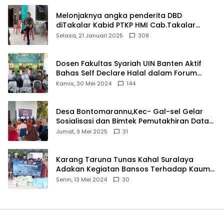
Melonjaknya angka penderita DBD
diTakalar Kabid PTKP HMI Cab.Takalar
angkat bicara
Selasa, 21 Januari 2025
308
Dosen Fakultas Syariah UIN Banten Aktif
Bahas Self Declare Halal dalam Forum
Ijtima Ulama MUI
Kamis, 30 Mei 2024
144
Desa Bontomarannu,Kec- Gal-sel Gelar
Sosialisasi dan Bimtek Pemutakhiran Data
ID
Jumat, 9 Mei 2025
31
Karang Taruna Tunas Kahal Suralaya
Adakan Kegiatan Bansos Terhadap Kaum
Dhuafa dan Anak Yatim-Piatu
Senin, 13 Mei 2024
30