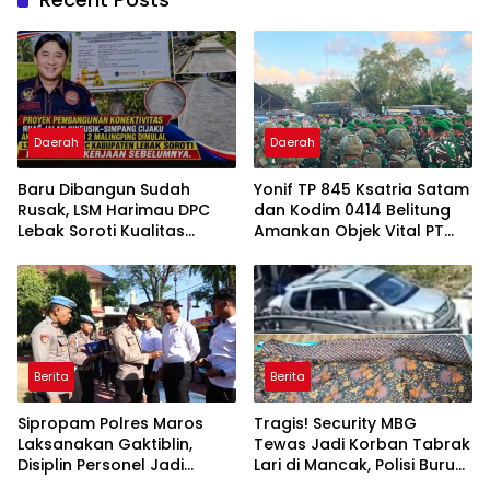
Daerah
Daerah
Baru Dibangun Sudah
Yonif TP 845 Ksatria Satam
Rusak, LSM Harimau DPC
dan Kodim 0414 Belitung
Lebak Soroti Kualitas
Amankan Objek Vital PT
Pekerjaan Ruas Jalan
Timah Saat Aksi
Cikeusik-Simpang Cijaku
Penambang
Berita
Berita
Sipropam Polres Maros
Tragis! Security MBG
Laksanakan Gaktiblin,
Tewas Jadi Korban Tabrak
Disiplin Personel Jadi
Lari di Mancak, Polisi Buru
Perhatian
Pengemudi Avanza Atau