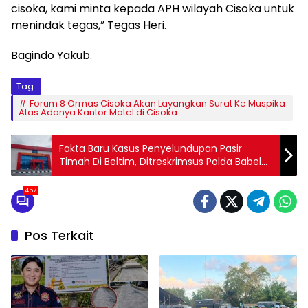
cisoka, kami minta kepada APH wilayah Cisoka untuk
menindak tegas,” Tegas Heri.
Bagindo Yakub.
Tag:
Forum 8 Ormas Cisoka Akan Layangkan Surat Ke Muspika
Atas Adanya Kantor Matel di Cisoka
Fakta Baru Kasus Penyelundupan Pasir
Timah Di Beltim, Ditreskrimsus Polda Babel
Kembali Tetapkan Satu Tersangka Baru
457
Pos Terkait