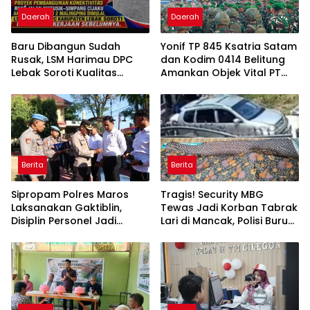
Daerah
Daerah
Baru Dibangun Sudah
Yonif TP 845 Ksatria Satam
Rusak, LSM Harimau DPC
dan Kodim 0414 Belitung
Lebak Soroti Kualitas
Amankan Objek Vital PT
Pekerjaan Ruas Jalan
Timah Saat Aksi
Cikeusik-Simpang Cijaku
Penambang
Berita
Berita
Sipropam Polres Maros
Tragis! Security MBG
Laksanakan Gaktiblin,
Tewas Jadi Korban Tabrak
Disiplin Personel Jadi
Lari di Mancak, Polisi Buru
Perhatian
Pengemudi Avanza Atau
Kijang Innova