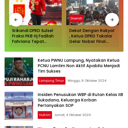
Sport
Daerah
Srikandi DPRD Sulsel
Dekat Dengan Rakyat
Fraksi PKB Hj Fadilah
, Ketua DPRD Takalar
Fahriana Tepat
Gelar Nobar Final
Prediksi Spanyol
Piala Dunia Disambut
Juara Piala Dunia
Antusias para
2026
Pendukung Argentina
Ketua PWNU Lampung, Nyatakan Ketua
Dan Spanyol
PCNU Lamtim Non Aktif Apabila Menjadi
Tim Sukses
Lampung Timur
Minggu, 6 Oktober 2024
Insiden Penusukan WBP di Rutan Kelas IIB
Sukadana, Keluarga Korban
Pertanyakan SOP
HuKrim
Jumat, 4 Oktober 2024