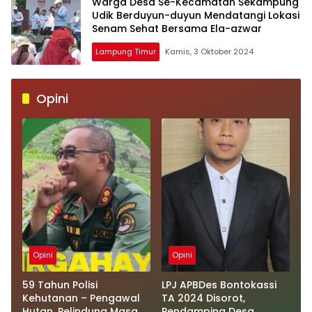
Warga Desa Se-Kecamatan Sekampung
Udik Berduyun-duyun Mendatangi Lokasi
Senam Sehat Bersama Ela-azwar
Lampung Timur
Kamis, 3 Oktober 2024
Opini
Opini
Opini
59 Tahun Polisi
LPJ APBDes Bontokassi
Kehutanan – Pengawal
TA 2024 Disorot,
Hutan, Pelindung Masa
Pendamping Desa