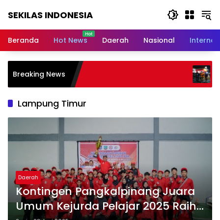
Langsung
SEKILAS INDONESIA
ke
konten
Berita
Terkini,
Beranda
Hot News
Daerah
Nasional
Internas
Breaking
News,
Latest
Polda Babel Resmi Teta
Breaking News
World,
Tersangka Dalam Perkara
Timah Ilegal Di Belitung
Headlines,
News
Lampung Timur
Today
Daerah
Kontingen Pangkalpinang Juara
Umum Kejurda Pelajar 2025 Raih