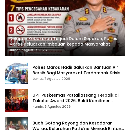
Delapan Kebakaran Terjadi Dalam Sepekan, Polres
Maros Keluarkan Imbauan kepada Masyarakat
Jumat, 7 Agustus 2026
Polres Maros Hadir Salurkan Bantuan Air
Bersih Bagi Masyarakat Terdampak Krisis
Air Bersih Di Maros
Jumat, 7 Agustus 2026
UPT Puskesmas Pattallassang Terbaik di
Takalar Award 2026, Bukti Komitmen
Hadirkan Pelayanan Kesehatan Berkualitas
Kamis, 6 Agustus 2026
Buah Gotong Royong dan Kesadaran
Warga, Kelurahan Patte’ne Menjadi Bintang