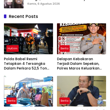
Takalar Award 2026
Kamis, 6 Agustus 2026
Recent Posts
HuKrim
Berita
Polda Babel Resmi
Delapan Kebakaran
Tetapkan 4 Tersangka
Terjadi Dalam Sepekan,
Dalam Perkara 52,5 Ton
Polres Maros Keluarkan
Pasir Timah Ilegal Di
Imbauan kepada
Belitung
Masyarakat
Berita
Berita