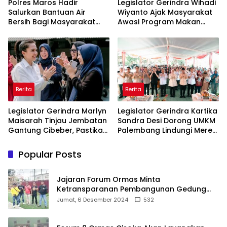
Polres Maros Hadir
Legislator Gerindra Wihadi
Salurkan Bantuan Air
Wiyanto Ajak Masyarakat
Bersih Bagi Masyarakat
Awasi Program Makan
Terdampak Krisis Air Bersih
Bergizi Gratis agar Tepat
Di Maros
Sasaran
Berita
Berita
Legislator Gerindra Marlyn
Legislator Gerindra Kartika
Maisarah Tinjau Jembatan
Sandra Desi Dorong UMKM
Gantung Cibeber, Pastikan
Palembang Lindungi Merek
Aspirasi Warga Terlaksana
Usaha
Popular Posts
Jajaran Forum Ormas Minta
Ketransparanan Pembangunan Gedung
Damkar Di Kecamatan Cisoka
Jumat, 6 Desember 2024
532