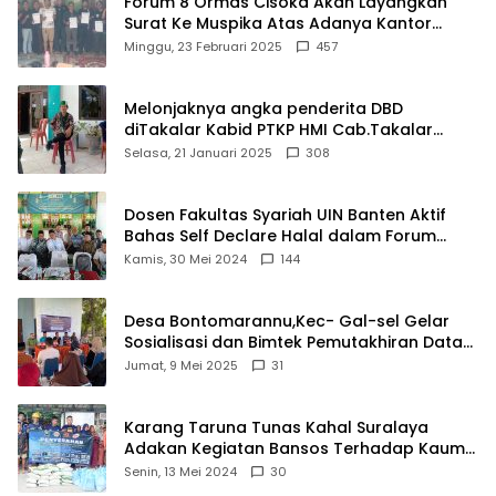
Forum 8 Ormas Cisoka Akan Layangkan
Surat Ke Muspika Atas Adanya Kantor
Matel di Cisoka
Minggu, 23 Februari 2025
457
Melonjaknya angka penderita DBD
diTakalar Kabid PTKP HMI Cab.Takalar
angkat bicara
Selasa, 21 Januari 2025
308
Dosen Fakultas Syariah UIN Banten Aktif
Bahas Self Declare Halal dalam Forum
Ijtima Ulama MUI
Kamis, 30 Mei 2024
144
Desa Bontomarannu,Kec- Gal-sel Gelar
Sosialisasi dan Bimtek Pemutakhiran Data
ID
Jumat, 9 Mei 2025
31
Karang Taruna Tunas Kahal Suralaya
Adakan Kegiatan Bansos Terhadap Kaum
Dhuafa dan Anak Yatim-Piatu
Senin, 13 Mei 2024
30