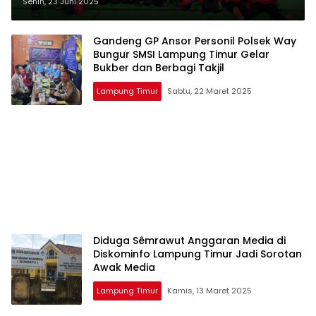
83 Medali di Belitung Timur,
Senin, 23 Juni 2025
Ungguli Enam Daerah
Gandeng GP Ansor Personil Polsek Way
Bungur SMSI Lampung Timur Gelar
Bukber dan Berbagi Takjil
Lampung Timur
Sabtu, 22 Maret 2025
Diduga Sêmrawut Anggaran Media di
Diskominfo Lampung Timur Jadi Sorotan
Awak Media
Lampung Timur
Kamis, 13 Maret 2025