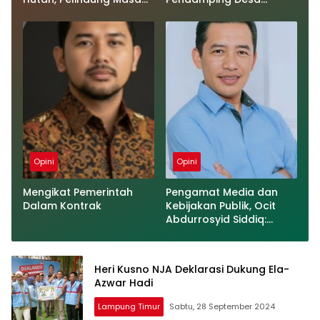
Depan Bangsa
Tegaskan Semua
Kegiatan Telah Sesuai
Prosedur
Opini
Opini
Mengikat Pemerintah
Pengamat Media dan
Dalam Kontrak
Kebijakan Publik, Ocit
Abdurrosyid Siddiq:
𝗠𝗲𝗻𝗼𝗻𝗮𝗸𝘁𝗶𝗳𝗸𝗮𝗻
𝗠𝗲𝗿𝘂𝗽𝗮𝗸𝗮𝗻 𝗗𝗶𝗸𝘀𝗶
𝗘𝗹𝗲𝗴𝗮𝗻
Heri Kusno NJA Deklarasi Dukung Ela-
Azwar Hadi
Lampung Timur
Sabtu, 28 September 2024