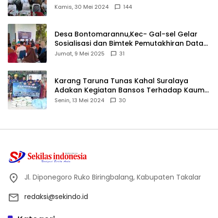
Ijtima Ulama MUI
Kamis, 30 Mei 2024
144
Desa Bontomarannu,Kec- Gal-sel Gelar
Sosialisasi dan Bimtek Pemutakhiran Data
ID
Jumat, 9 Mei 2025
31
Karang Taruna Tunas Kahal Suralaya
Adakan Kegiatan Bansos Terhadap Kaum
Dhuafa dan Anak Yatim-Piatu
Senin, 13 Mei 2024
30
Jl. Diponegoro Ruko Biringbalang, Kabupaten Takalar
redaksi@sekindo.id