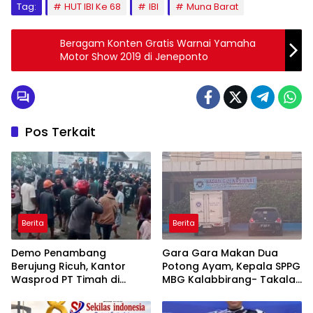
Tag:
HUT IBI Ke 68
IBI
Muna Barat
Beragam Konten Gratis Warnai Yamaha
Motor Show 2019 di Jeneponto
Pos Terkait
Berita
Berita
Demo Penambang
Gara Gara Makan Dua
Berujung Ricuh, Kantor
Potong Ayam, Kepala SPPG
Wasprod PT Timah di
MBG Kalabbirang- Takalar
Belitung Timur Terbakar
Pecat Relawan