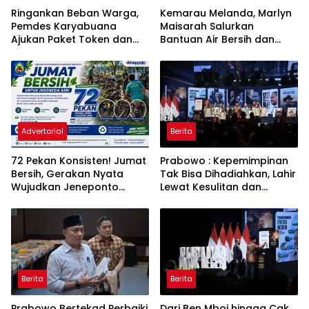
Ringankan Beban Warga,
Kemarau Melanda, Marlyn
Pemdes Karyabuana
Maisarah Salurkan
Ajukan Paket Token dan
Bantuan Air Bersih dan
Penurunan Daya Listrik ke
Toren untuk Warga
PLN
Babakan Madang
Advertorial
Berita
72 Pekan Konsisten! Jumat
Prabowo : Kepemimpinan
Bersih, Gerakan Nyata
Tak Bisa Dihadiahkan, Lahir
Wujudkan Jeneponto
Lewat Kesulitan dan
Bahagia dan Lingkungan
Keberanian
ASRI
Berita
Berita
Prabowo Bertekad Perbaiki
Dari Ben Mboi hingga Cak