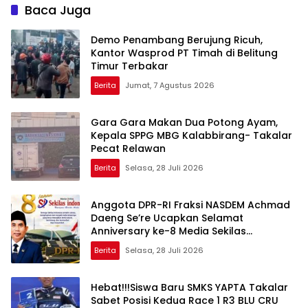
Baca Juga
Demo Penambang Berujung Ricuh,
Kantor Wasprod PT Timah di Belitung
Timur Terbakar
Berita
Jumat, 7 Agustus 2026
Gara Gara Makan Dua Potong Ayam,
Kepala SPPG MBG Kalabbirang- Takalar
Pecat Relawan
Berita
Selasa, 28 Juli 2026
Anggota DPR-RI Fraksi NASDEM Achmad
Daeng Se’re Ucapkan Selamat
Anniversary ke-8 Media Sekilas
Indonesia, Apresiasi Peran Pers dalam
Berita
Selasa, 28 Juli 2026
Membangun Bangsa
Hebat!!!Siswa Baru SMKS YAPTA Takalar
Sabet Posisi Kedua Race 1 R3 BLU CRU