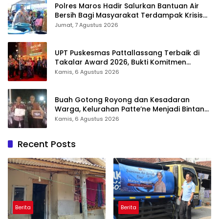
Polres Maros Hadir Salurkan Bantuan Air
Bersih Bagi Masyarakat Terdampak Krisis
Air Bersih Di Maros
Jumat, 7 Agustus 2026
UPT Puskesmas Pattallassang Terbaik di
Takalar Award 2026, Bukti Komitmen
Hadirkan Pelayanan Kesehatan Berkualitas
Kamis, 6 Agustus 2026
Buah Gotong Royong dan Kesadaran
Warga, Kelurahan Patte’ne Menjadi Bintang
Takalar Award 2026
Kamis, 6 Agustus 2026
Recent Posts
Berita
Berita