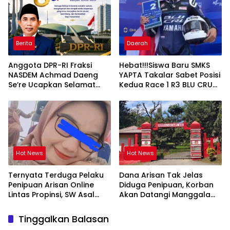
Berita
Daerah
Anggota DPR-RI Fraksi
Hebat!!!Siswa Baru SMKS
NASDEM Achmad Daeng
YAPTA Takalar Sabet Posisi
Se’re Ucapkan Selamat
Kedua Race 1 R3 BLU CRU
Anniversary ke-8 Media
Asia Pasifik Championship
Sekilas Indonesia, Apresiasi
Peran Pers dalam
Membangun Bangsa
Hot News
Hot News
Ternyata Terduga Pelaku
Dana Arisan Tak Jelas
Penipuan Arisan Online
Diduga Penipuan, Korban
Lintas Propinsi, SW Asal
Akan Datangi Manggala
Orang Takalar
Agni Dops Gowa Minta
Kepala Balai Kehutanan
Tinggalkan Balasan
Bulurokeng Turun Tangan