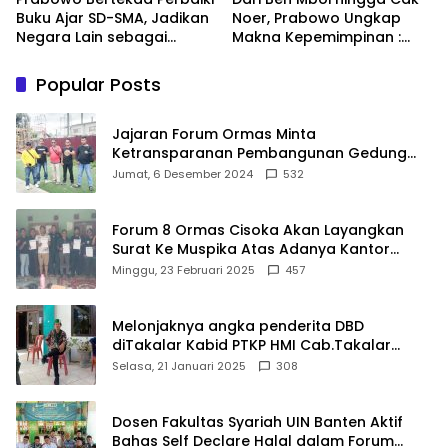
Buku Ajar SD-SMA, Jadikan
Noer, Prabowo Ungkap
Negara Lain sebagai
Makna Kepemimpinan :
Referensi
Bekerja, Cintai Rakyat &
Gunakan Akal Sehat
Popular Posts
Jajaran Forum Ormas Minta
Ketransparanan Pembangunan Gedung
Damkar Di Kecamatan Cisoka
Jumat, 6 Desember 2024
532
Forum 8 Ormas Cisoka Akan Layangkan
Surat Ke Muspika Atas Adanya Kantor
Matel di Cisoka
Minggu, 23 Februari 2025
457
Melonjaknya angka penderita DBD
diTakalar Kabid PTKP HMI Cab.Takalar
angkat bicara
Selasa, 21 Januari 2025
308
Dosen Fakultas Syariah UIN Banten Aktif
Bahas Self Declare Halal dalam Forum