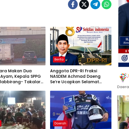
Berita
ara Makan Dua
Anggota DPR-RI Fraksi
 Ayam, Kepala SPPG
NASDEM Achmad Daeng
labbirang- Takalar
Se’re Ucapkan Selamat
Daera
Relawan
Anniversary ke-8 Media
Sekilas Indonesia, Apresiasi
Peran Pers dalam
Membangun Bangsa
h
Daerah