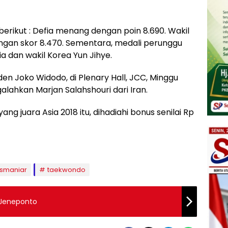
erikut : Defia menang dengan poin 8.690. Wakil
ngan skor 8.470. Sementara, medali perunggu
ia dan wakil Korea Yun Jihye.
den Joko Widodo, di Plenary Hall, JCC, Minggu
galahkan Marjan Salahshouri dari Iran.
ng juara Asia 2018 itu, dihadiahi bonus senilai Rp
osmaniar
taekwondo
 Jeneponto