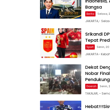
Indonesia,
Bangsa
Berita
Selasa, 
JAKARTA,- Selas
Srikandi DP
Tepat Pred
Sport
Senin, 20
JAKARTA– Kebah
Dekat Deng
Nobar Fina
Pendukung 
Daerah
Senin, 
TAKALAR, – Sem
Hebat!!!Si