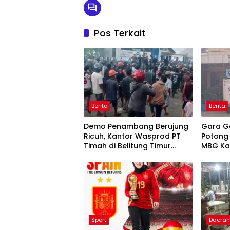
Pos Terkait
Berita
Berita
Demo Penambang Berujung
Gara G
Ricuh, Kantor Wasprod PT
Potong
Timah di Belitung Timur
MBG Ka
Terbakar
Pecat 
Sport
Daera