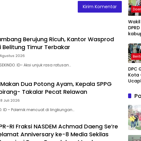
Dae
Wakil
DPRD
kabu
mbang Berujung Ricuh, Kantor Wasprod
Takal
Irwan
i Belitung Timur Terbakar
Iskan
 Agustus 2026
Beri
Hadir
Open
SEKINDO. ID– Aksi unjuk rasa ratusan…
DPC 
Ruma
Kota 
Perta
Ucap
Takal
 Makan Dua Potong Ayam, Kepala SPPG
Sela
Melay
irang- Takalar Pecat Relawan
Mene
Terap
Po
Hidup
Grati
28 Juli 2026
untu
Pasie
O. ID – Polemik mencuat di lingkungan…
Novi
Dhua
Tuank
umum
Kema
PR-RI Fraksi NASDEM Achmad Daeng Se’re
Dama
lamat Anniversary ke-8 Media Sekilas