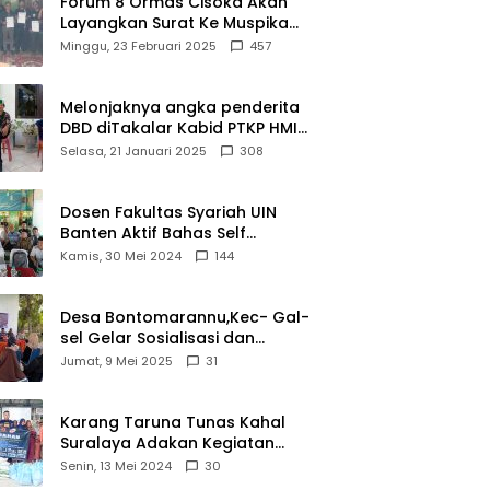
Forum 8 Ormas Cisoka Akan
Bahwa
Layangkan Surat Ke Muspika
Sejarah
Atas Adanya Kantor Matel di
Minggu, 23 Februari 2025
457
Adalah
Cisoka
Warisan
yang Tak
Melonjaknya angka penderita
Ternilai”.
DBD diTakalar Kabid PTKP HMI
Cab.Takalar angkat bicara
Selasa, 21 Januari 2025
308
Dosen Fakultas Syariah UIN
Banten Aktif Bahas Self
Declare Halal dalam Forum
Kamis, 30 Mei 2024
144
Ijtima Ulama MUI
Desa Bontomarannu,Kec- Gal-
sel Gelar Sosialisasi dan
Bimtek Pemutakhiran Data ID
Jumat, 9 Mei 2025
31
Karang Taruna Tunas Kahal
Suralaya Adakan Kegiatan
Bansos Terhadap Kaum
Senin, 13 Mei 2024
30
Dhuafa dan Anak Yatim-Piatu