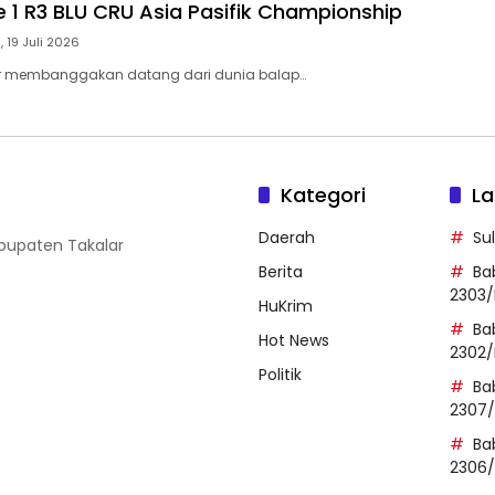
 1 R3 BLU CRU Asia Pasifik Championship
 19 Juli 2026
r membanggakan datang dari dunia balap…
Kategori
La
Daerah
Su
abupaten Takalar
Berita
Ba
2303/
HuKrim
Ba
Hot News
2302/
Politik
Ba
2307
Ba
2306