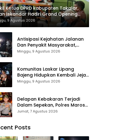
il Ketua DPRD kabupaten Takalar,
an Iskandar Hadiri Grand Opening
ah sehat Pertama di Takalar,
ggu, 9 Agustus 2026
ayani Terapis Gratis untuk Pasien
uafa dan umum.
Antisipasi Kejahatan Jalanan
Dan Penyakit Masyarakat,
Polres Maros Gelar Razia
Minggu, 9 Agustus 2026
Operasi Cipta Kondusif
Komunitas Laskar Lipang
Bajeng Hidupkan Kembali Jejak
Perjuangan Ranggong Daeng
Minggu, 9 Agustus 2026
Romo, Wabup Takalar:
Apresiasi Bahwa Sejarah
Adalah Warisan yang Tak
Delapan Kebakaran Terjadi
Ternilai”.
Dalam Sepekan, Polres Maros
Keluarkan Imbauan kepada
Jumat, 7 Agustus 2026
Masyarakat
cent Posts