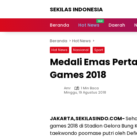
Langsung
SEKILAS INDONESIA
ke
konten
Berita
Terkini,
Beranda
Hot News
Daerah
N
Breaking
News,
Beranda
Hot News
Latest
World,
Hot News
Nasional
Sport
Headlines,
Medali Emas Perta
News
Today
Games 2018
Amr
1 Min Baca
Minggu, 19 Agustus 2018
JAKARTA,SEKILASINDO.COM-
Seha
games 2018 di Stadion Gelora Bung Ka
taekwondo poomase putri oleh Defi