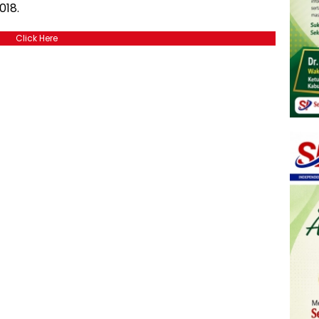
018.
Click Here