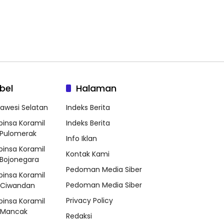
bel
Halaman
lawesi Selatan
Indeks Berita
binsa Koramil
Indeks Berita
Pulomerak
Info Iklan
binsa Koramil
Kontak Kami
Bojonegara
Pedoman Media Siber
binsa Koramil
Pedoman Media Siber
/Ciwandan
Privacy Policy
binsa Koramil
/Mancak
Redaksi