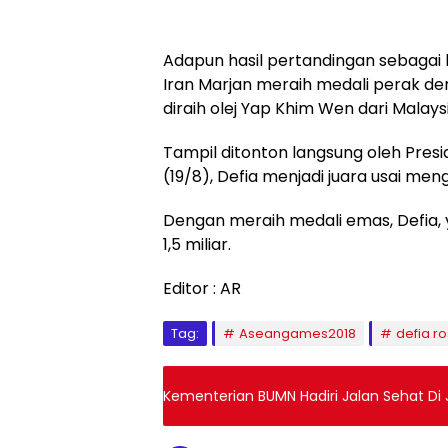
Adapun hasil pertandingan sebagai b
Iran Marjan meraih medali perak de
diraih olej Yap Khim Wen dari Malays
Tampil ditonton langsung oleh Presi
(19/8), Defia menjadi juara usai men
Dengan meraih medali emas, Defia, ya
1,5 miliar.
Editor : AR
Tag:
Aseangames2018
defia r
Kementerian BUMN Hadiri Jalan Sehat Di