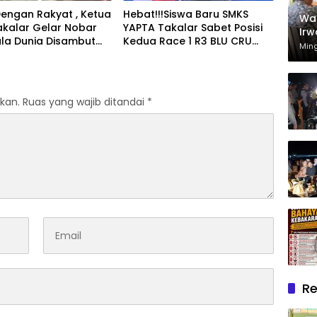
engan Rakyat , Ketua
Hebat!!!Siswa Baru SMKS
Wak
akalar Gelar Nobar
YAPTA Takalar Sabet Posisi
Irw
iala Dunia Disambut
Kedua Race 1 R3 BLU CRU
Rum
Min
as para Pendukung
Asia Pasifik Championship
Mel
ina Dan Spanyol
Dh
kan.
Ruas yang wajib ditandai
*
Re