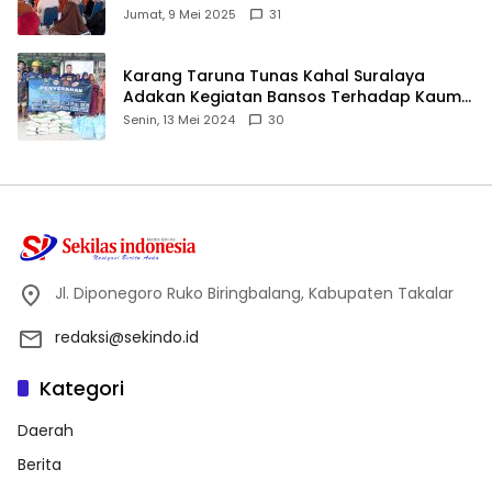
ID
Jumat, 9 Mei 2025
31
Karang Taruna Tunas Kahal Suralaya
Adakan Kegiatan Bansos Terhadap Kaum
Dhuafa dan Anak Yatim-Piatu
Senin, 13 Mei 2024
30
Jl. Diponegoro Ruko Biringbalang, Kabupaten Takalar
redaksi@sekindo.id
Kategori
Daerah
Berita