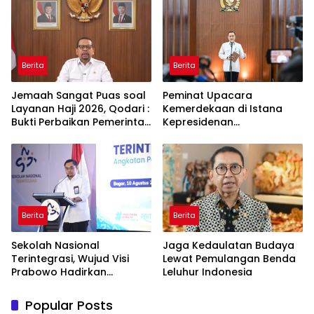
Berita
Berita
Jemaah Sangat Puas soal
Peminat Upacara
Layanan Haji 2026, Qodari :
Kemerdekaan di Istana
Bukti Perbaikan Pemerintah
Kepresidenan
Berdampak Nyata
Membeludak, Tembus 336
Ribu Pendaftar!
Berita
Berita
Sekolah Nasional
Jaga Kedaulatan Budaya
Terintegrasi, Wujud Visi
Lewat Pemulangan Benda
Prabowo Hadirkan
Leluhur Indonesia
Pendidikan Berkualitas
untuk SDM Unggul
Popular Posts