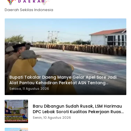
Daerah Sekilas Indonesia
Bupati Takalar Daeng Manye Gelar Apel Sore Jadi
Alat Pantau Kehadiran Perketat ASN Tentang
Kedisplinan
Selasa, 11 Agustus 2026
Baru Dibangun Sudah Rusak, LSM Harimau
DPC Lebak Soroti Kualitas Pekerjaan Ruas
Jalan Cikeusik-Simpang Cijaku
Senin, 10 Agustus 2026