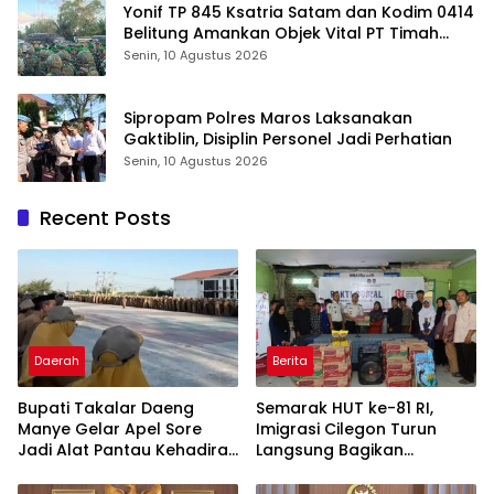
Yonif TP 845 Ksatria Satam dan Kodim 0414
Belitung Amankan Objek Vital PT Timah
Saat Aksi Penambang
Senin, 10 Agustus 2026
Sipropam Polres Maros Laksanakan
Gaktiblin, Disiplin Personel Jadi Perhatian
Senin, 10 Agustus 2026
Recent Posts
Daerah
Berita
Bupati Takalar Daeng
Semarak HUT ke-81 RI,
Manye Gelar Apel Sore
Imigrasi Cilegon Turun
Jadi Alat Pantau Kehadiran
Langsung Bagikan
Perketat ASN Tentang
Sembako untuk Warga
Kedisplinan
Prasejahtera