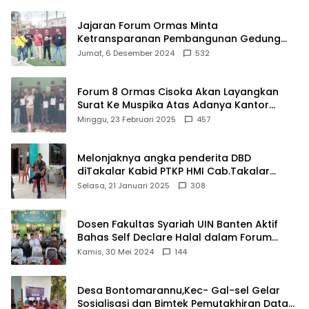
Jajaran Forum Ormas Minta
Ketransparanan Pembangunan Gedung
Damkar Di Kecamatan Cisoka
Jumat, 6 Desember 2024
532
Forum 8 Ormas Cisoka Akan Layangkan
Surat Ke Muspika Atas Adanya Kantor
Matel di Cisoka
Minggu, 23 Februari 2025
457
Melonjaknya angka penderita DBD
diTakalar Kabid PTKP HMI Cab.Takalar
angkat bicara
Selasa, 21 Januari 2025
308
Dosen Fakultas Syariah UIN Banten Aktif
Bahas Self Declare Halal dalam Forum
Ijtima Ulama MUI
Kamis, 30 Mei 2024
144
Desa Bontomarannu,Kec- Gal-sel Gelar
Sosialisasi dan Bimtek Pemutakhiran Data