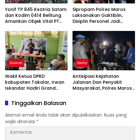
Yonif TP 845 Ksatria Satam
Sipropam Polres Maros
dan Kodim 0414 Belitung
Laksanakan Gaktiblin,
Amankan Objek Vital PT
Disiplin Personel Jadi
Timah Saat Aksi
Perhatian
Penambang
Daerah
Berita
Wakil Ketua DPRD
Antisipasi Kejahatan
kabupaten Takalar, Irwan
Jalanan Dan Penyakit
Iskandar Hadiri Grand
Masyarakat, Polres Maros
Opening Rumah sehat
Gelar Razia Operasi Cipta
Pertama di Takalar,
Kondusif
Tinggalkan Balasan
Melayani Terapis Gratis
untuk Pasien Dhuafa dan
Alamat email Anda tidak akan dipublikasikan.
Ruas yang
umum.
wajib ditandai
*