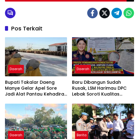
Pos Terkait
Daerah
Daerah
Bupati Takalar Daeng
Baru Dibangun Sudah
Manye Gelar Apel Sore
Rusak, LSM Harimau DPC
Jadi Alat Pantau Kehadiran
Lebak Soroti Kualitas
Perketat ASN Tentang
Pekerjaan Ruas Jalan
Kedisplinan
Cikeusik-Simpang Cijaku
Daerah
Berita