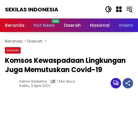
Langsung
SEKILAS INDONESIA
ke
konten
Berita
Terkini,
Beranda
Hot News
Daerah
Nasional
Internas
Breaking
News,
Beranda
Daerah
Latest
World,
Daerah
Headlines,
Komsos Kewaspadaan Lingkungan
News
Today
Juga Memutuskan Covid-19
Admin Redaktur
1 Min Baca
Sabtu, 3 April 2021