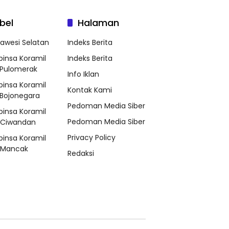
bel
Halaman
lawesi Selatan
Indeks Berita
binsa Koramil
Indeks Berita
Pulomerak
Info Iklan
binsa Koramil
Kontak Kami
Bojonegara
Pedoman Media Siber
binsa Koramil
Pedoman Media Siber
/Ciwandan
Privacy Policy
binsa Koramil
/Mancak
Redaksi