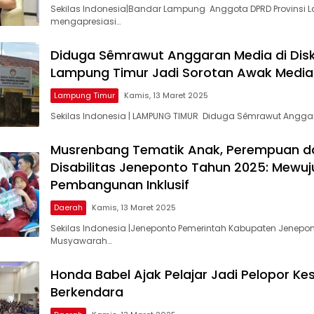
Sekilas Indonesia|Bandar Lampung Anggota DPRD Provinsi
mengapresiasi…
Diduga Sêmrawut Anggaran Media di Dis
Lampung Timur Jadi Sorotan Awak Media
Lampung Timur
Kamis, 13 Maret 2025
Sekilas Indonesia | LAMPUNG TIMUR Diduga Sêmrawut Angga
Musrenbang Tematik Anak, Perempuan d
Disabilitas Jeneponto Tahun 2025: Mewu
Pembangunan Inklusif
Daerah
Kamis, 13 Maret 2025
Sekilas Indonesia |Jeneponto Pemerintah Kabupaten Jenepo
Musyawarah…
Honda Babel Ajak Pelajar Jadi Pelopor K
Berkendara