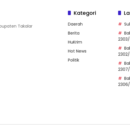
Kategori
La
Daerah
Su
abupaten Takalar
Berita
Ba
2303/
HuKrim
Ba
Hot News
2302/
Politik
Ba
2307
Ba
2306