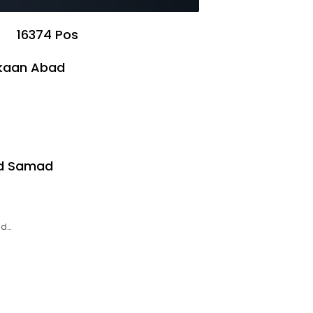
16374 Pos
ekaan Abad
ud Samad
ud…