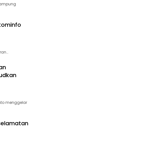
 Lampung
kominfo
ran…
an
judkan
nto menggelar
eselamatan