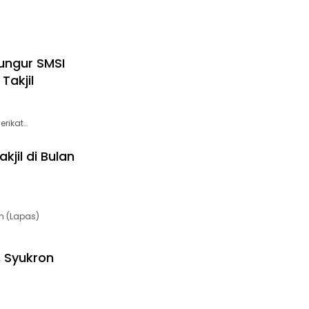
ungur SMSI
Takjil
erikat…
jil di Bulan
n (Lapas)
 Syukron