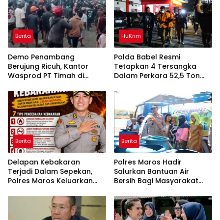
Berita
HuKrim
Demo Penambang
Polda Babel Resmi
Berujung Ricuh, Kantor
Tetapkan 4 Tersangka
Wasprod PT Timah di
Dalam Perkara 52,5 Ton
Belitung Timur Terbakar
Pasir Timah Ilegal Di
Belitung
Berita
Berita
Delapan Kebakaran
Polres Maros Hadir
Terjadi Dalam Sepekan,
Salurkan Bantuan Air
Polres Maros Keluarkan
Bersih Bagi Masyarakat
Imbauan kepada
Terdampak Krisis Air Bersih
Masyarakat
Di Maros