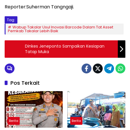
Reporter:Suherman Tangngaji.
Tag:
Wabup Takalar Usul Inovasi Barcode Dalam Tat Asset
Pemkab Takalar Lebih Baik
Dinkes Jeneponto Sampaikan Kesiapan
Tatap Muka
Pos Terkait
Berita
Berita