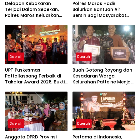
Delapan Kebakaran
Polres Maros Hadir
Terjadi Dalam Sepekan,
Salurkan Bantuan Air
Polres Maros Keluarkan
Bersih Bagi Masyarakat
Imbauan kepada
Terdampak Krisis Air Bersih
Masyarakat
Di Maros
Daerah
Daerah
UPT Puskesmas
Buah Gotong Royong dan
Pattallassang Terbaik di
Kesadaran Warga,
Takalar Award 2026, Bukti
Kelurahan Patte’ne Menjadi
Komitmen Hadirkan
Bintang Takalar Award
Pelayanan Kesehatan
2026
Berkualitas
Daerah
Daerah
Anggota DPRD Provinsi
Pertama di Indonesia,