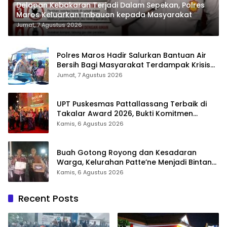
Delapan Kebakaran Terjadi Dalam Sepekan, Polres
Maros Keluarkan Imbauan kepada Masyarakat
Jumat, 7 Agustus 2026
Polres Maros Hadir Salurkan Bantuan Air
Bersih Bagi Masyarakat Terdampak Krisis
Air Bersih Di Maros
Jumat, 7 Agustus 2026
UPT Puskesmas Pattallassang Terbaik di
Takalar Award 2026, Bukti Komitmen
Hadirkan Pelayanan Kesehatan Berkualitas
Kamis, 6 Agustus 2026
Buah Gotong Royong dan Kesadaran
Warga, Kelurahan Patte’ne Menjadi Bintang
Takalar Award 2026
Kamis, 6 Agustus 2026
Recent Posts