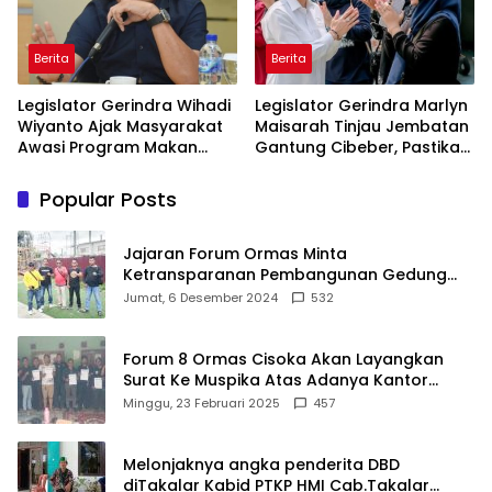
Berita
Berita
Legislator Gerindra Wihadi
Legislator Gerindra Marlyn
Wiyanto Ajak Masyarakat
Maisarah Tinjau Jembatan
Awasi Program Makan
Gantung Cibeber, Pastikan
Bergizi Gratis agar Tepat
Aspirasi Warga Terlaksana
Sasaran
Popular Posts
Jajaran Forum Ormas Minta
Ketransparanan Pembangunan Gedung
Damkar Di Kecamatan Cisoka
Jumat, 6 Desember 2024
532
Forum 8 Ormas Cisoka Akan Layangkan
Surat Ke Muspika Atas Adanya Kantor
Matel di Cisoka
Minggu, 23 Februari 2025
457
Melonjaknya angka penderita DBD
diTakalar Kabid PTKP HMI Cab.Takalar