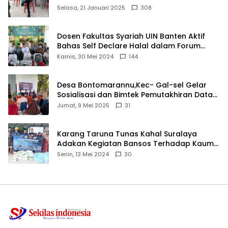
angkat bicara
Selasa, 21 Januari 2025
308
Dosen Fakultas Syariah UIN Banten Aktif
Bahas Self Declare Halal dalam Forum
Ijtima Ulama MUI
Kamis, 30 Mei 2024
144
Desa Bontomarannu,Kec- Gal-sel Gelar
Sosialisasi dan Bimtek Pemutakhiran Data
ID
Jumat, 9 Mei 2025
31
Karang Taruna Tunas Kahal Suralaya
Adakan Kegiatan Bansos Terhadap Kaum
Dhuafa dan Anak Yatim-Piatu
Senin, 13 Mei 2024
30