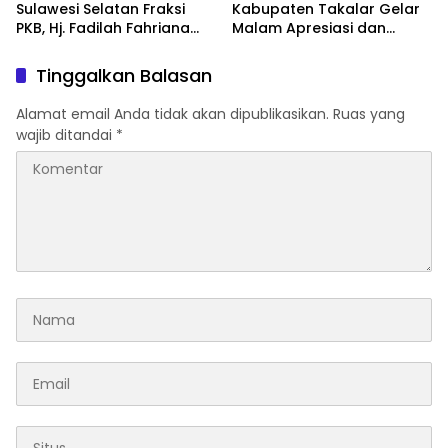
Sulawesi Selatan Fraksi
Kabupaten Takalar Gelar
PKB, Hj. Fadilah Fahriana
Malam Apresiasi dan
Hadiri Dan Beri Apresiasi :
Inovasi Award 2026:
Takalar Menyalakan
Panggung Penghargaan
Tinggalkan Balasan
Lentera Pengabdian
bagi Pelayan Publik
Melalui Malam Apresiasi
Berprestasi
Alamat email Anda tidak akan dipublikasikan.
Ruas yang
dan Inovasi Award 2026
wajib ditandai
*