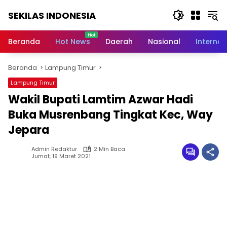
Langsung
SEKILAS INDONESIA
ke
konten
Berita
Terkini,
Beranda
Hot News
Daerah
Nasional
Internas
Breaking
News,
Beranda
Lampung Timur
Latest
World,
Lampung Timur
Headlines,
Wakil Bupati Lamtim Azwar Hadi
News
Today
Buka Musrenbang Tingkat Kec, Way
Jepara
Admin Redaktur
2 Min Baca
Jumat, 19 Maret 2021