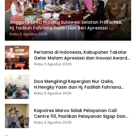
Anggota DPRD Provinsi Sulawesi Selatan Fraksi PKB,
Hj. Fadilah Fahriana Hadiri Dan Beri Apresiasi :
Takalar Menyalakan Lentera Pengabdian Melalui
Rabu, 5 Agustus 2026
Malam Apresiasi dan Inovasi Award 2026
Pertama di Indonesia, Kabupaten Takalar
Gelar Malam Apresiasi dan Inovasi Award
2026: Panggung Penghargaan bagi
Rabu, 5 Agustus 2026
Pelayan Publik Berprestasi
Doa Mengiringi Kepergian Nur Qaila,
H.Hengky Yasin dan Hj. Fadilah Fahriana
Hadir Menguatkan Keluarga
Rabu, 5 Agustus 2026
Kapolres Maros Sidak Pelayanan Call
Centre 110, Pastikan Pelayanan Sigap Dan
Humanis
Rabu, 5 Agustus 2026