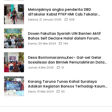
Melonjaknya angka penderita DBD
diTakalar Kabid PTKP HMI Cab.Takalar
angkat bicara
Selasa, 21 Januari 2025
308
Dosen Fakultas Syariah UIN Banten Aktif
Bahas Self Declare Halal dalam Forum
Ijtima Ulama MUI
Kamis, 30 Mei 2024
144
Desa Bontomarannu,Kec- Gal-sel Gelar
Sosialisasi dan Bimtek Pemutakhiran Data
ID
Jumat, 9 Mei 2025
31
Karang Taruna Tunas Kahal Suralaya
Adakan Kegiatan Bansos Terhadap Kaum
Dhuafa dan Anak Yatim-Piatu
Senin, 13 Mei 2024
30