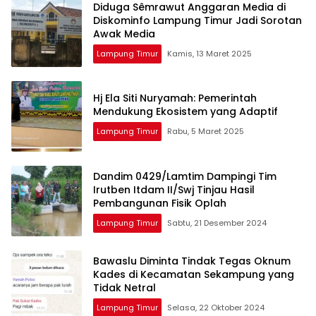
Diduga Sêmrawut Anggaran Media di
Diskominfo Lampung Timur Jadi Sorotan
Awak Media
Lampung Timur
Kamis, 13 Maret 2025
Hj Ela Siti Nuryamah: Pemerintah
Mendukung Ekosistem yang Adaptif
Lampung Timur
Rabu, 5 Maret 2025
Dandim 0429/Lamtim Dampingi Tim
Irutben Itdam II/Swj Tinjau Hasil
Pembangunan Fisik Oplah
Lampung Timur
Sabtu, 21 Desember 2024
Bawaslu Diminta Tindak Tegas Oknum
Kades di Kecamatan Sekampung yang
Tidak Netral
Lampung Timur
Selasa, 22 Oktober 2024