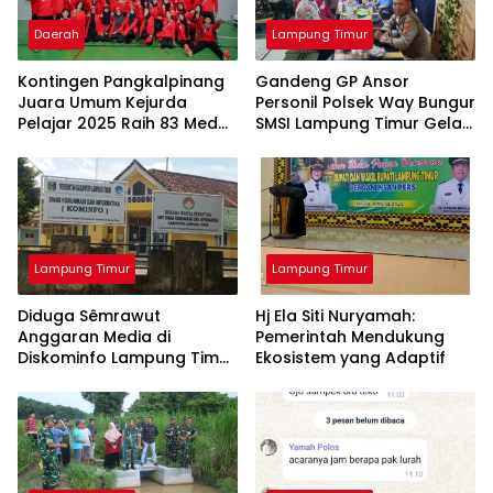
Daerah
Lampung Timur
Kontingen Pangkalpinang
Gandeng GP Ansor
Juara Umum Kejurda
Personil Polsek Way Bungur
Pelajar 2025 Raih 83 Medali
SMSI Lampung Timur Gelar
di Belitung Timur, Ungguli
Bukber dan Berbagi Takjil
Enam Daerah
Lampung Timur
Lampung Timur
Diduga Sêmrawut
Hj Ela Siti Nuryamah:
Anggaran Media di
Pemerintah Mendukung
Diskominfo Lampung Timur
Ekosistem yang Adaptif
Jadi Sorotan Awak Media