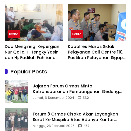
Inovasi Award 2026:
Sungai Layang
Panggung Penghargaan
bagi Pelayan Publik
Berprestasi
Berita
Berita
Doa Mengiringi Kepergian
Kapolres Maros Sidak
Nur Qaila, H.Hengky Yasin
Pelayanan Call Centre 110,
dan Hj. Fadilah Fahriana
Pastikan Pelayanan Sigap
Hadir Menguatkan
Dan Humanis
Keluarga
Popular Posts
Jajaran Forum Ormas Minta
Ketransparanan Pembangunan Gedung
Damkar Di Kecamatan Cisoka
Jumat, 6 Desember 2024
532
Forum 8 Ormas Cisoka Akan Layangkan
Surat Ke Muspika Atas Adanya Kantor
Matel di Cisoka
Minggu, 23 Februari 2025
457