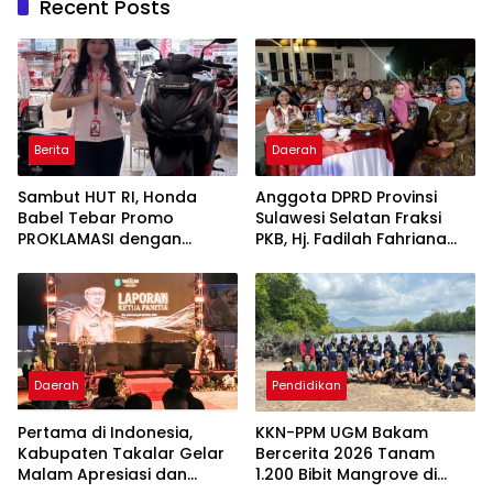
Recent Posts
Berita
Daerah
Sambut HUT RI, Honda
Anggota DPRD Provinsi
Babel Tebar Promo
Sulawesi Selatan Fraksi
PROKLAMASI dengan
PKB, Hj. Fadilah Fahriana
Diskon Motor Hingga
Hadiri Dan Beri Apresiasi :
Jutaan Rupiah
Takalar Menyalakan
Lentera Pengabdian
Melalui Malam Apresiasi
dan Inovasi Award 2026
Daerah
Pendidikan
Pertama di Indonesia,
KKN-PPM UGM Bakam
Kabupaten Takalar Gelar
Bercerita 2026 Tanam
Malam Apresiasi dan
1.200 Bibit Mangrove di