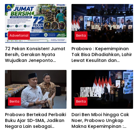
Penurunan Daya Listrik ke
Toren untuk Warga
PLN
Babakan Madang
Advertorial
Berita
72 Pekan Konsisten! Jumat
Prabowo : Kepemimpinan
Bersih, Gerakan Nyata
Tak Bisa Dihadiahkan, Lahir
Wujudkan Jeneponto
Lewat Kesulitan dan
Bahagia dan Lingkungan
Keberanian
ASRI
Berita
Berita
Prabowo Bertekad Perbaiki
Dari Ben Mboi hingga Cak
Buku Ajar SD-SMA, Jadikan
Noer, Prabowo Ungkap
Negara Lain sebagai
Makna Kepemimpinan :
Referensi
Bekerja, Cintai Rakyat &
Gunakan Akal Sehat