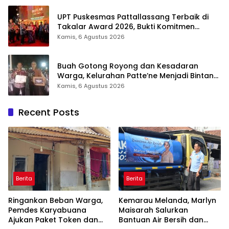
UPT Puskesmas Pattallassang Terbaik di
Takalar Award 2026, Bukti Komitmen
Hadirkan Pelayanan Kesehatan Berkualitas
Kamis, 6 Agustus 2026
Buah Gotong Royong dan Kesadaran
Warga, Kelurahan Patte’ne Menjadi Bintang
Takalar Award 2026
Kamis, 6 Agustus 2026
Recent Posts
Berita
Berita
Ringankan Beban Warga,
Kemarau Melanda, Marlyn
Pemdes Karyabuana
Maisarah Salurkan
Ajukan Paket Token dan
Bantuan Air Bersih dan