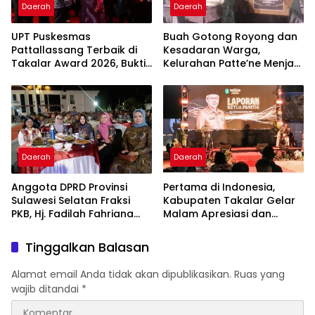
Daerah
Daerah
UPT Puskesmas
Buah Gotong Royong dan
Pattallassang Terbaik di
Kesadaran Warga,
Takalar Award 2026, Bukti
Kelurahan Patte’ne Menjadi
Komitmen Hadirkan
Bintang Takalar Award
Pelayanan Kesehatan
2026
Berkualitas
Daerah
Daerah
Anggota DPRD Provinsi
Pertama di Indonesia,
Sulawesi Selatan Fraksi
Kabupaten Takalar Gelar
PKB, Hj. Fadilah Fahriana
Malam Apresiasi dan
Hadiri Dan Beri Apresiasi :
Inovasi Award 2026:
Takalar Menyalakan
Panggung Penghargaan
Tinggalkan Balasan
Lentera Pengabdian
bagi Pelayan Publik
Melalui Malam Apresiasi
Berprestasi
Alamat email Anda tidak akan dipublikasikan.
Ruas yang
dan Inovasi Award 2026
wajib ditandai
*