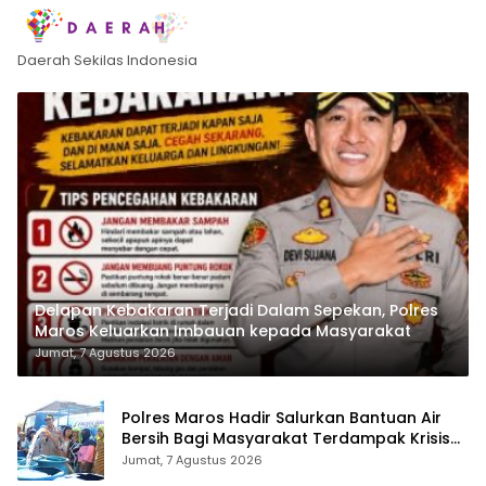
Daerah Sekilas Indonesia
Delapan Kebakaran Terjadi Dalam Sepekan, Polres
Maros Keluarkan Imbauan kepada Masyarakat
Jumat, 7 Agustus 2026
Polres Maros Hadir Salurkan Bantuan Air
Bersih Bagi Masyarakat Terdampak Krisis
Air Bersih Di Maros
Jumat, 7 Agustus 2026