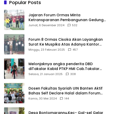
Popular Posts
Jajaran Forum Ormas Minta
Ketransparanan Pembangunan Gedung
Damkar Di Kecamatan Cisoka
Jumat, 6 Desember 2024
532
Forum 8 Ormas Cisoka Akan Layangkan
Surat Ke Muspika Atas Adanya Kantor
Matel di Cisoka
Minggu, 23 Februari 2025
457
Melonjaknya angka penderita DBD
diTakalar Kabid PTKP HMI Cab.Takalar
angkat bicara
Selasa, 21 Januari 2025
308
Dosen Fakultas Syariah UIN Banten Aktif
Bahas Self Declare Halal dalam Forum
Ijtima Ulama MUI
Kamis, 30 Mei 2024
144
Desa Bontomarannu,Kec- Gal-sel Gelar