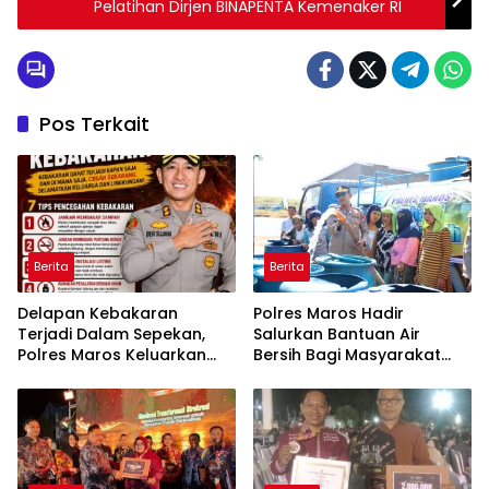
Pelatihan Dirjen BINAPENTA Kemenaker RI
Pos Terkait
Berita
Berita
Delapan Kebakaran
Polres Maros Hadir
Terjadi Dalam Sepekan,
Salurkan Bantuan Air
Polres Maros Keluarkan
Bersih Bagi Masyarakat
Imbauan kepada
Terdampak Krisis Air Bersih
Masyarakat
Di Maros