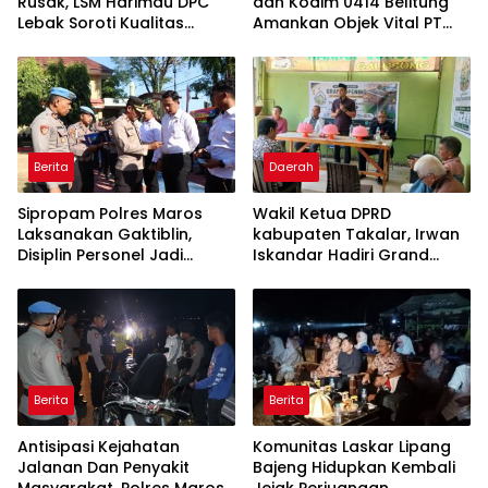
Rusak, LSM Harimau DPC
dan Kodim 0414 Belitung
Lebak Soroti Kualitas
Amankan Objek Vital PT
Pekerjaan Ruas Jalan
Timah Saat Aksi
Cikeusik-Simpang Cijaku
Penambang
Berita
Daerah
Sipropam Polres Maros
Wakil Ketua DPRD
Laksanakan Gaktiblin,
kabupaten Takalar, Irwan
Disiplin Personel Jadi
Iskandar Hadiri Grand
Perhatian
Opening Rumah sehat
Pertama di Takalar,
Melayani Terapis Gratis
untuk Pasien Dhuafa dan
umum.
Berita
Berita
Antisipasi Kejahatan
Komunitas Laskar Lipang
Jalanan Dan Penyakit
Bajeng Hidupkan Kembali