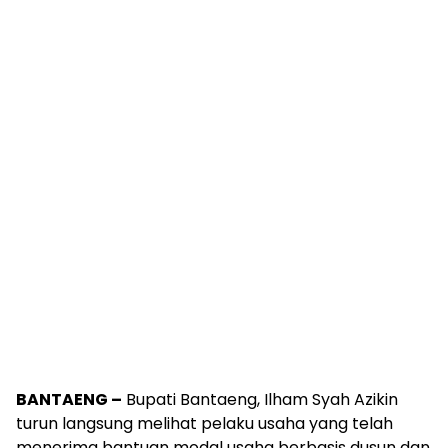
BANTAENG –
Bupati Bantaeng, Ilham Syah Azikin
turun langsung melihat pelaku usaha yang telah
menerima bantuan modal usaha berbasis dusun dan