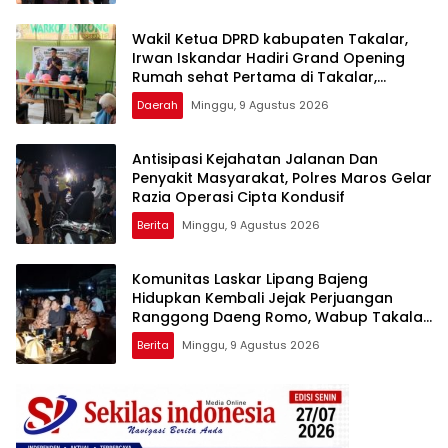
Wakil Ketua DPRD kabupaten Takalar,
Irwan Iskandar Hadiri Grand Opening
Rumah sehat Pertama di Takalar,
Melayani Terapis Gratis untuk Pasien
Daerah
Minggu, 9 Agustus 2026
Dhuafa dan umum.
Antisipasi Kejahatan Jalanan Dan
Penyakit Masyarakat, Polres Maros Gelar
Razia Operasi Cipta Kondusif
Berita
Minggu, 9 Agustus 2026
Komunitas Laskar Lipang Bajeng
Hidupkan Kembali Jejak Perjuangan
Ranggong Daeng Romo, Wabup Takalar:
Apresiasi Bahwa Sejarah Adalah
Berita
Minggu, 9 Agustus 2026
Warisan yang Tak Ternilai”.