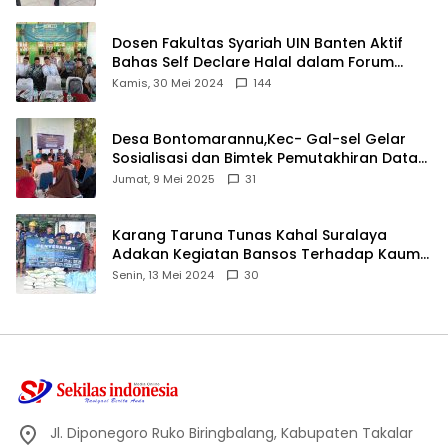
Dosen Fakultas Syariah UIN Banten Aktif
Bahas Self Declare Halal dalam Forum
Ijtima Ulama MUI
Kamis, 30 Mei 2024
144
Desa Bontomarannu,Kec- Gal-sel Gelar
Sosialisasi dan Bimtek Pemutakhiran Data
ID
Jumat, 9 Mei 2025
31
Karang Taruna Tunas Kahal Suralaya
Adakan Kegiatan Bansos Terhadap Kaum
Dhuafa dan Anak Yatim-Piatu
Senin, 13 Mei 2024
30
Jl. Diponegoro Ruko Biringbalang, Kabupaten Takalar