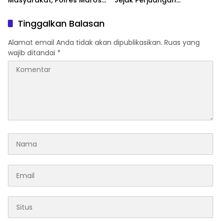
Masyarakat, Polres Maros
Jejak Perjuangan
Gelar Razia Operasi Cipta
Ranggong Daeng Romo,
Kondusif
Wabup Takalar: Apresiasi
Tinggalkan Balasan
Bahwa Sejarah Adalah
Warisan yang Tak Ternilai”.
Alamat email Anda tidak akan dipublikasikan.
Ruas yang
wajib ditandai
*