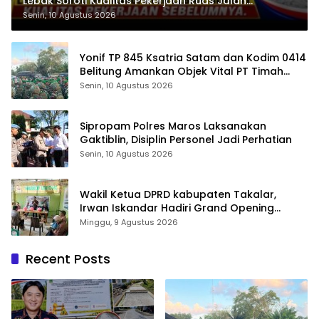
Lebak Soroti Kualitas Pekerjaan Ruas Jalan
Cikeusik-Simpang Cijaku
Senin, 10 Agustus 2026
Yonif TP 845 Ksatria Satam dan Kodim 0414
Belitung Amankan Objek Vital PT Timah
Saat Aksi Penambang
Senin, 10 Agustus 2026
Sipropam Polres Maros Laksanakan
Gaktiblin, Disiplin Personel Jadi Perhatian
Senin, 10 Agustus 2026
Wakil Ketua DPRD kabupaten Takalar,
Irwan Iskandar Hadiri Grand Opening
Rumah sehat Pertama di Takalar, Melayani
Minggu, 9 Agustus 2026
Terapis Gratis untuk Pasien Dhuafa dan
umum.
Recent Posts