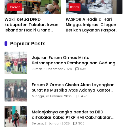
Daerah
Berita
Wakil Ketua DPRD
PASPORIA Hadir di Hari
kabupaten Takalar, Irwan
Minggu, Imigrasi Cilegon
Iskandar Hadiri Grand
Berikan Layanan Paspor
Opening Rumah sehat
Sekaligus Cek Kesehatan
Pertama di Takalar,
Gratis
Popular Posts
Melayani Terapis Gratis
untuk Pasien Dhuafa dan
umum.
Jajaran Forum Ormas Minta
Ketransparanan Pembangunan Gedung
Damkar Di Kecamatan Cisoka
Jumat, 6 Desember 2024
532
Forum 8 Ormas Cisoka Akan Layangkan
Surat Ke Muspika Atas Adanya Kantor
Matel di Cisoka
Minggu, 23 Februari 2025
457
Melonjaknya angka penderita DBD
diTakalar Kabid PTKP HMI Cab.Takalar
angkat bicara
Selasa, 21 Januari 2025
308