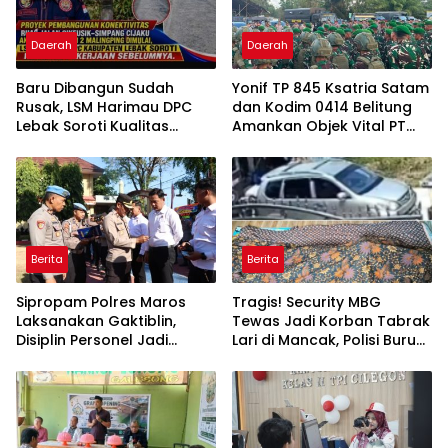
Daerah
Daerah
Baru Dibangun Sudah
Yonif TP 845 Ksatria Satam
Rusak, LSM Harimau DPC
dan Kodim 0414 Belitung
Lebak Soroti Kualitas
Amankan Objek Vital PT
Pekerjaan Ruas Jalan
Timah Saat Aksi
Cikeusik-Simpang Cijaku
Penambang
Berita
Berita
Sipropam Polres Maros
Tragis! Security MBG
Laksanakan Gaktiblin,
Tewas Jadi Korban Tabrak
Disiplin Personel Jadi
Lari di Mancak, Polisi Buru
Perhatian
Pengemudi Avanza Atau
Kijang Innova