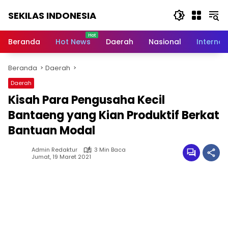
Langsung
SEKILAS INDONESIA
ke
konten
Berita
Terkini,
Beranda
Hot News
Daerah
Nasional
Internas
Breaking
News,
Beranda
Daerah
Latest
World,
Daerah
Headlines,
Kisah Para Pengusaha Kecil
News
Today
Bantaeng yang Kian Produktif Berkat
Bantuan Modal
Admin Redaktur
3 Min Baca
Jumat, 19 Maret 2021