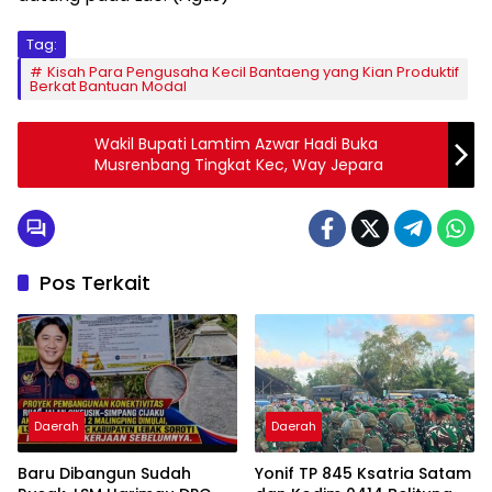
Tag:
Kisah Para Pengusaha Kecil Bantaeng yang Kian Produktif
Berkat Bantuan Modal
Wakil Bupati Lamtim Azwar Hadi Buka
Musrenbang Tingkat Kec, Way Jepara
Pos Terkait
Daerah
Daerah
Baru Dibangun Sudah
Yonif TP 845 Ksatria Satam