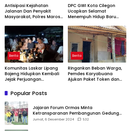
Antisipasi Kejahatan
DPC GWI Kota Cilegon
Jalanan Dan Penyakit
Ucapkan Selamat
Masyarakat, Polres Maros
Menempuh Hidup Baru
Gelar Razia Operasi Cipta
untuk Hana Novia dan
Kondusif
Tuanku Ihza Kemalsya
Damanik
Berita
Berita
Komunitas Laskar Lipang
Ringankan Beban Warga,
Bajeng Hidupkan Kembali
Pemdes Karyabuana
Jejak Perjuangan
Ajukan Paket Token dan
Ranggong Daeng Romo,
Penurunan Daya Listrik ke
Wabup Takalar: Apresiasi
PLN
Popular Posts
Bahwa Sejarah Adalah
Warisan yang Tak Ternilai”.
Jajaran Forum Ormas Minta
Ketransparanan Pembangunan Gedung
Damkar Di Kecamatan Cisoka
Jumat, 6 Desember 2024
532