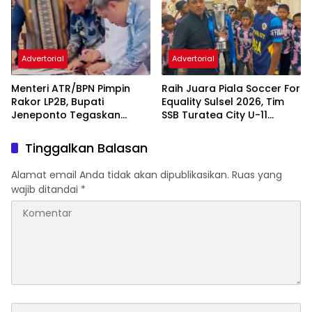
Kependudukan
Advertorial
Advertorial
Menteri ATR/BPN Pimpin
Raih Juara Piala Soccer For
Rakor LP2B, Bupati
Equality Sulsel 2026, Tim
Jeneponto Tegaskan
SSB Turatea City U-11
Komitmen Lindungi Lahan
Diterima Bupati Jeneponto
Pertanian
Tinggalkan Balasan
Alamat email Anda tidak akan dipublikasikan.
Ruas yang
wajib ditandai
*