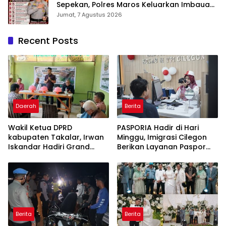
Sepekan, Polres Maros Keluarkan Imbauan
kepada Masyarakat
Jumat, 7 Agustus 2026
Recent Posts
Daerah
Berita
Wakil Ketua DPRD
PASPORIA Hadir di Hari
kabupaten Takalar, Irwan
Minggu, Imigrasi Cilegon
Iskandar Hadiri Grand
Berikan Layanan Paspor
Opening Rumah sehat
Sekaligus Cek Kesehatan
Pertama di Takalar,
Gratis
Melayani Terapis Gratis
untuk Pasien Dhuafa dan
umum.
Berita
Berita