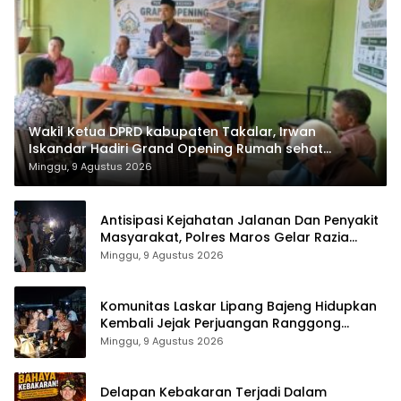
Wakil Ketua DPRD kabupaten Takalar, Irwan
Iskandar Hadiri Grand Opening Rumah sehat
Pertama di Takalar, Melayani Terapis Gratis untuk
Minggu, 9 Agustus 2026
Pasien Dhuafa dan umum.
Antisipasi Kejahatan Jalanan Dan Penyakit
Masyarakat, Polres Maros Gelar Razia
Operasi Cipta Kondusif
Minggu, 9 Agustus 2026
Komunitas Laskar Lipang Bajeng Hidupkan
Kembali Jejak Perjuangan Ranggong
Daeng Romo, Wabup Takalar: Apresiasi
Minggu, 9 Agustus 2026
Bahwa Sejarah Adalah Warisan yang Tak
Ternilai”.
Delapan Kebakaran Terjadi Dalam