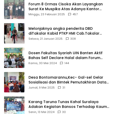
Forum 8 Ormas Cisoka Akan Layangkan
Surat Ke Muspika Atas Adanya Kantor
Matel di Cisoka
Minggu, 23 Februari 2025
457
Melonjaknya angka penderita DBD
diTakalar Kabid PTKP HMI Cab.Takalar
angkat bicara
Selasa, 21 Januari 2025
308
Dosen Fakultas Syariah UIN Banten Aktif
Bahas Self Declare Halal dalam Forum
Ijtima Ulama MUI
Kamis, 30 Mei 2024
144
Desa Bontomarannu,Kec- Gal-sel Gelar
Sosialisasi dan Bimtek Pemutakhiran Data
ID
Jumat, 9 Mei 2025
31
Karang Taruna Tunas Kahal Suralaya
Adakan Kegiatan Bansos Terhadap Kaum
Dhuafa dan Anak Yatim-Piatu
Senin, 13 Mei 2024
30