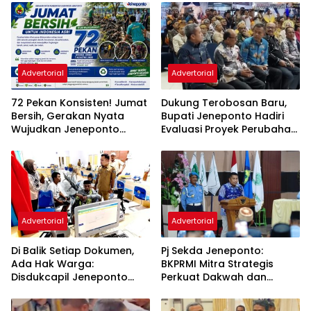
Advertorial
Advertorial
72 Pekan Konsisten! Jumat
Dukung Terobosan Baru,
Bersih, Gerakan Nyata
Bupati Jeneponto Hadiri
Wujudkan Jeneponto
Evaluasi Proyek Perubahan
Bahagia dan Lingkungan
PKN Tingkat II di Makassar
ASRI
Advertorial
Advertorial
Di Balik Setiap Dokumen,
Pj Sekda Jeneponto:
Ada Hak Warga:
BKPRMI Mitra Strategis
Disdukcapil Jeneponto
Perkuat Dakwah dan
Tingkatkan Kualitas
Pembinaan Generasi Muda
Layanan Administrasi