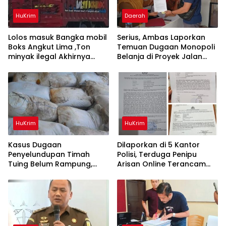
HuKrim
Daerah
Lolos masuk Bangka mobil
Serius, Ambas Laporkan
Boks Angkut Lima ,Ton
‎Temuan Dugaan Monopoli
minyak ilegal Akhirnya
Belanja di Proyek Jalan
Diamankan Polisi
Bang Andra 2026
HuKrim
HuKrim
Kasus Dugaan
Dilaporkan di 5 Kantor
Penyelundupan Timah
Polisi, Terduga Penipu
Tuing Belum Rampung,
Arisan Online Terancam
Nama Akbar Kuday Muncul
Hukuman 4 Tahun Penjara
Dalam Informasi
denda Rp.500 Juta
Penyidikan