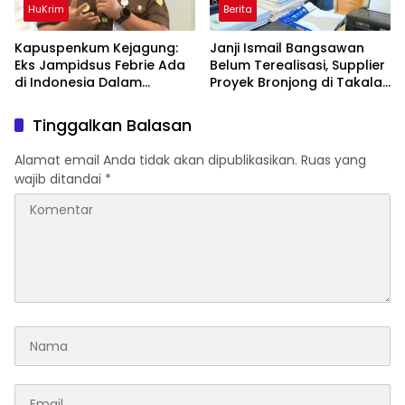
HuKrim
Berita
Kapuspenkum Kejagung:
Janji Ismail Bangsawan
Eks Jampidsus Febrie Ada
Belum Terealisasi, Supplier
di Indonesia Dalam
Proyek Bronjong di Takalar
Pantauan Penyidik
Tagih Sisa Pembayaran
Rp223 Juta
Tinggalkan Balasan
Alamat email Anda tidak akan dipublikasikan.
Ruas yang
wajib ditandai
*