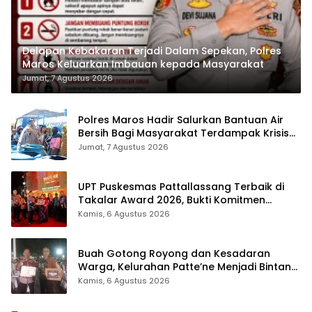
Delapan Kebakaran Terjadi Dalam Sepekan, Polres
Maros Keluarkan Imbauan kepada Masyarakat
Jumat, 7 Agustus 2026
Polres Maros Hadir Salurkan Bantuan Air
Bersih Bagi Masyarakat Terdampak Krisis
Air Bersih Di Maros
Jumat, 7 Agustus 2026
UPT Puskesmas Pattallassang Terbaik di
Takalar Award 2026, Bukti Komitmen
Hadirkan Pelayanan Kesehatan Berkualitas
Kamis, 6 Agustus 2026
Buah Gotong Royong dan Kesadaran
Warga, Kelurahan Patte’ne Menjadi Bintang
Takalar Award 2026
Kamis, 6 Agustus 2026