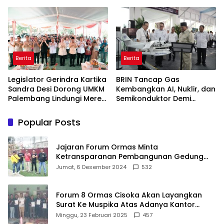
Bergizi Gratis agar Tepat
Aspirasi Warga Terlaksana
Sasaran
Berita
Berita
Legislator Gerindra Kartika
BRIN Tancap Gas
Sandra Desi Dorong UMKM
Kembangkan AI, Nuklir, dan
Palembang Lindungi Merek
Semikonduktor Demi
Usaha
Dongkrak Ekonomi
Indonesia
Popular Posts
Jajaran Forum Ormas Minta
Ketransparanan Pembangunan Gedung
Damkar Di Kecamatan Cisoka
Jumat, 6 Desember 2024
532
Forum 8 Ormas Cisoka Akan Layangkan
Surat Ke Muspika Atas Adanya Kantor
Matel di Cisoka
Minggu, 23 Februari 2025
457