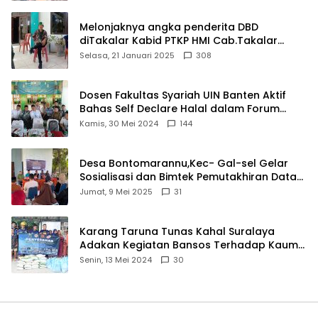
Melonjaknya angka penderita DBD
diTakalar Kabid PTKP HMI Cab.Takalar
angkat bicara
Selasa, 21 Januari 2025
308
Dosen Fakultas Syariah UIN Banten Aktif
Bahas Self Declare Halal dalam Forum
Ijtima Ulama MUI
Kamis, 30 Mei 2024
144
Desa Bontomarannu,Kec- Gal-sel Gelar
Sosialisasi dan Bimtek Pemutakhiran Data
ID
Jumat, 9 Mei 2025
31
Karang Taruna Tunas Kahal Suralaya
Adakan Kegiatan Bansos Terhadap Kaum
Dhuafa dan Anak Yatim-Piatu
Senin, 13 Mei 2024
30