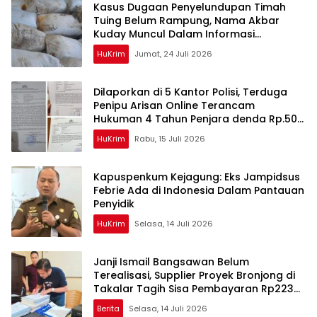
Kasus Dugaan Penyelundupan Timah
Tuing Belum Rampung, Nama Akbar
Kuday Muncul Dalam Informasi
Penyidikan
HuKrim
Jumat, 24 Juli 2026
Dilaporkan di 5 Kantor Polisi, Terduga
Penipu Arisan Online Terancam
Hukuman 4 Tahun Penjara denda Rp.500
Juta
HuKrim
Rabu, 15 Juli 2026
Kapuspenkum Kejagung: Eks Jampidsus
Febrie Ada di Indonesia Dalam Pantauan
Penyidik
HuKrim
Selasa, 14 Juli 2026
Janji Ismail Bangsawan Belum
Terealisasi, Supplier Proyek Bronjong di
Takalar Tagih Sisa Pembayaran Rp223
Juta
Berita
Selasa, 14 Juli 2026