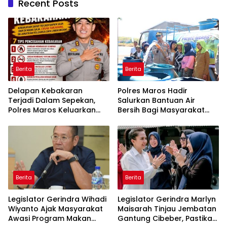
Recent Posts
Berita
Berita
Delapan Kebakaran
Polres Maros Hadir
Terjadi Dalam Sepekan,
Salurkan Bantuan Air
Polres Maros Keluarkan
Bersih Bagi Masyarakat
Imbauan kepada
Terdampak Krisis Air Bersih
Masyarakat
Di Maros
Berita
Berita
Legislator Gerindra Wihadi
Legislator Gerindra Marlyn
Wiyanto Ajak Masyarakat
Maisarah Tinjau Jembatan
Awasi Program Makan
Gantung Cibeber, Pastikan