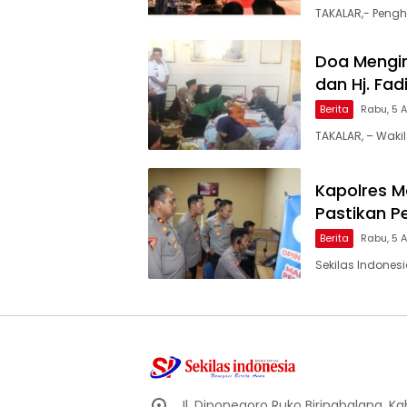
TAKALAR,- Pengh
Doa Mengir
dan Hj. Fa
Berita
Rabu, 5 
TAKALAR, – Wakil
Kapolres Ma
Pastikan P
Berita
Rabu, 5 
Sekilas Indones
Jl. Diponegoro Ruko Biringbalang, K