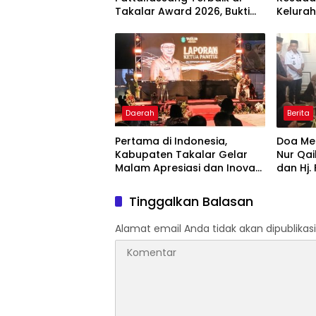
Takalar Award 2026, Bukti
Kelurah
Komitmen Hadirkan
Bintan
Pelayanan Kesehatan
Berkualitas
Daerah
Berita
Pertama di Indonesia,
Doa Men
Kabupaten Takalar Gelar
Nur Qai
Malam Apresiasi dan Inovasi
dan Hj.
Award 2026: Panggung
Hadir 
Penghargaan bagi Pelayan
Tinggalkan Balasan
Publik Berprestasi
Alamat email Anda tidak akan dipublikasi