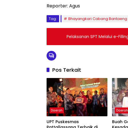
Reporter: Agus
Tag:
Bhayangkari Cabang Bantaeng 
Pelaksanan SPT Melalui e-Filli
Pos Terkait
Daerah
Daera
UPT Puskesmas
Buah G
Pattallassang Terbaik di
Kesada