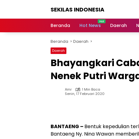
Langsung
SEKILAS INDONESIA
ke
konten
Berita
Terkini,
Beranda
Hot News
Daerah
N
Breaking
News,
Beranda
Daerah
Latest
World,
Daerah
Headlines,
Bhayangkari Cab
News
Today
Nenek Putri Warg
Amr
1 Min Baca
Senin, 17 Februari 2020
BANTAENG –
Bentuk kepedulian te
Bantaeng Ny. Nina Wawan memberi