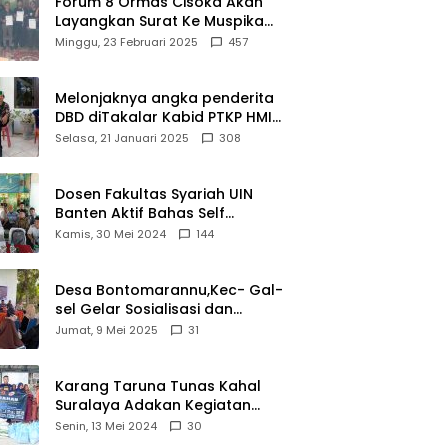
Forum 8 Ormas Cisoka Akan
Layangkan Surat Ke Muspika
Atas Adanya Kantor Matel di
Minggu, 23 Februari 2025
457
Cisoka
Melonjaknya angka penderita
DBD diTakalar Kabid PTKP HMI
Cab.Takalar angkat bicara
Selasa, 21 Januari 2025
308
Dosen Fakultas Syariah UIN
Banten Aktif Bahas Self
Declare Halal dalam Forum
Kamis, 30 Mei 2024
144
Ijtima Ulama MUI
Desa Bontomarannu,Kec- Gal-
sel Gelar Sosialisasi dan
Bimtek Pemutakhiran Data ID
Jumat, 9 Mei 2025
31
Karang Taruna Tunas Kahal
Suralaya Adakan Kegiatan
Bansos Terhadap Kaum
Senin, 13 Mei 2024
30
Dhuafa dan Anak Yatim-Piatu