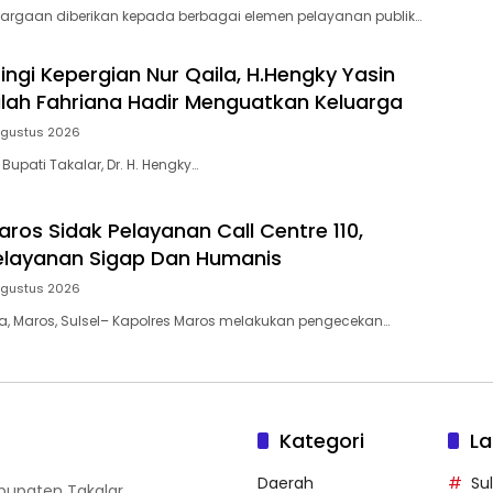
argaan diberikan kepada berbagai elemen pelayanan publik…
ingi Kepergian Nur Qaila, H.Hengky Yasin
dilah Fahriana Hadir Menguatkan Keluarga
Agustus 2026
 Bupati Takalar, Dr. H. Hengky…
ros Sidak Pelayanan Call Centre 110,
elayanan Sigap Dan Humanis
Agustus 2026
ia, Maros, Sulsel– Kapolres Maros melakukan pengecekan…
Kategori
La
Daerah
Su
abupaten Takalar