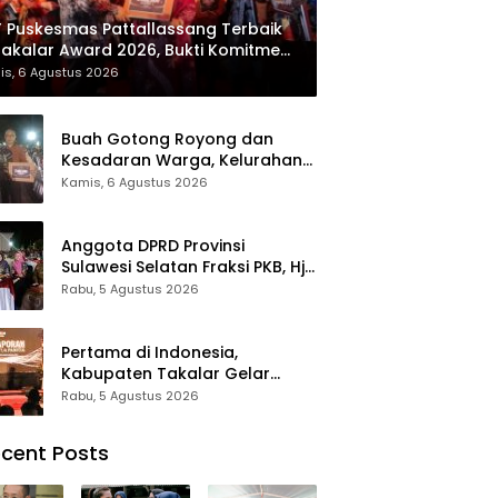
 Puskesmas Pattallassang Terbaik
Takalar Award 2026, Bukti Komitmen
irkan Pelayanan Kesehatan
is, 6 Agustus 2026
kualitas
Buah Gotong Royong dan
Kesadaran Warga, Kelurahan
Patte’ne Menjadi Bintang
Kamis, 6 Agustus 2026
Takalar Award 2026
Anggota DPRD Provinsi
Sulawesi Selatan Fraksi PKB, Hj.
Fadilah Fahriana Hadiri Dan
Rabu, 5 Agustus 2026
Beri Apresiasi : Takalar
Menyalakan Lentera
Pengabdian Melalui Malam
Pertama di Indonesia,
Apresiasi dan Inovasi Award
Kabupaten Takalar Gelar
2026
Malam Apresiasi dan Inovasi
Rabu, 5 Agustus 2026
Award 2026: Panggung
Penghargaan bagi Pelayan
cent Posts
Publik Berprestasi