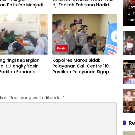
an Patte’ne Menjadi
Hj. Fadilah Fahriana Hadiri
UPT
g Takalar Award 2026
Dan Beri Apresiasi : Takalar
di 
Menyalakan Lentera
Had
Kam
Pengabdian Melalui Malam
Ber
Apresiasi dan Inovasi Award
2026
Berita
giringi Kepergian
Kapolres Maros Sidak
la, H.Hengky Yasin
Pelayanan Call Centre 110,
 Fadilah Fahriana
Pastikan Pelayanan Sigap
Menguatkan Keluarga
Dan Humanis
kan.
Ruas yang wajib ditandai
*
Re