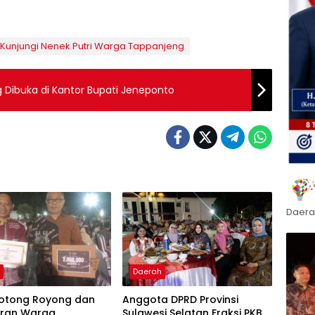
Kunjungi Nenek Putri Warga Tappanjeng
ng Dibuka di Kantor Bupati Jeneponto
Daera
h
Daerah
otong Royong dan
Anggota DPRD Provinsi
ran Warga,
Sulawesi Selatan Fraksi PKB,