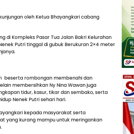
t kunjungan oleh Ketua Bhayangkari cabang
dung di Kompleks Pasar Tua Jalan Bakri Kelurahan
nek Putri tinggal di gubuk Berukuran 2×4 meter
njanya.
an beserta rombongan membenahi dan
selain membersihkan Ny Nina Wawan juga
apan tidur, kasur, tikar dan sembako, serta
dup Nenek Putri sehari hari.
bhayangkari kepada masyarakat serta
kat yang kurang mampu untuk meringankan
.