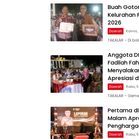
Buah Goto
Kelurahan 
2026
Daerah
Kamis,
TAKALAR – Di ba
Anggota DPR
Fadilah Fah
Menyalakan
Apresiasi 
Daerah
Rabu, 
TAKALAR – Geme
Pertama di
Malam Apre
Penghargaa
Daerah
Rabu, 