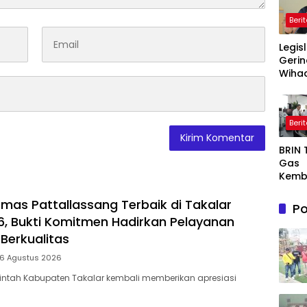
Beri
Legis
Gerin
Wihad
Wiyan
Masy
Awas
Beri
Prog
Maka
BRIN
Bergi
Gas
agar
Kemb
Sasa
AI, Nu
Semi
mas Pattallassang Terbaik di Takalar
Po
or De
, Bukti Komitmen Hadirkan Pelayanan
Dong
Berkualitas
Ekon
Indon
 6 Agustus 2026
intah Kabupaten Takalar kembali memberikan apresiasi