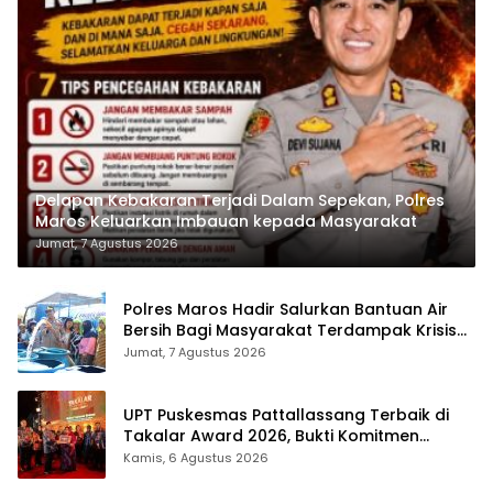
Delapan Kebakaran Terjadi Dalam Sepekan, Polres
Maros Keluarkan Imbauan kepada Masyarakat
Jumat, 7 Agustus 2026
Polres Maros Hadir Salurkan Bantuan Air
Bersih Bagi Masyarakat Terdampak Krisis
Air Bersih Di Maros
Jumat, 7 Agustus 2026
UPT Puskesmas Pattallassang Terbaik di
Takalar Award 2026, Bukti Komitmen
Hadirkan Pelayanan Kesehatan Berkualitas
Kamis, 6 Agustus 2026