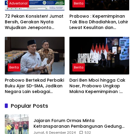
Advertorial
Berita
72 Pekan Konsisten! Jumat
Prabowo : Kepemimpinan
Bersih, Gerakan Nyata
Tak Bisa Dihadiahkan, Lahir
Wujudkan Jeneponto
Lewat Kesulitan dan
Bahagia dan Lingkungan
Keberanian
ASRI
Berita
Berita
Prabowo Bertekad Perbaiki
Dari Ben Mboi hingga Cak
Buku Ajar SD-SMA, Jadikan
Noer, Prabowo Ungkap
Negara Lain sebagai
Makna Kepemimpinan :
Referensi
Bekerja, Cintai Rakyat &
Gunakan Akal Sehat
Popular Posts
Jajaran Forum Ormas Minta
Ketransparanan Pembangunan Gedung
Damkar Di Kecamatan Cisoka
Jumat, 6 Desember 2024
532