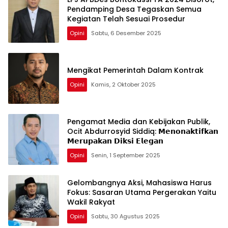
Pendamping Desa Tegaskan Semua
Kegiatan Telah Sesuai Prosedur
Opini
Sabtu, 6 Desember 2025
Mengikat Pemerintah Dalam Kontrak
Opini
Kamis, 2 Oktober 2025
Pengamat Media dan Kebijakan Publik,
Ocit Abdurrosyid Siddiq: 𝗠𝗲𝗻𝗼𝗻𝗮𝗸𝘁𝗶𝗳𝗸𝗮𝗻
𝗠𝗲𝗿𝘂𝗽𝗮𝗸𝗮𝗻 𝗗𝗶𝗸𝘀𝗶 𝗘𝗹𝗲𝗴𝗮𝗻
Opini
Senin, 1 September 2025
Gelombangnya Aksi, Mahasiswa Harus
Fokus: Sasaran Utama Pergerakan Yaitu
Wakil Rakyat
Opini
Sabtu, 30 Agustus 2025