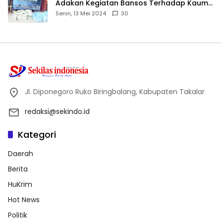
Adakan Kegiatan Bansos Terhadap Kaum
Dhuafa dan Anak Yatim-Piatu
Senin, 13 Mei 2024
30
Jl. Diponegoro Ruko Biringbalang, Kabupaten Takalar
redaksi@sekindo.id
Kategori
Daerah
Berita
HuKrim
Hot News
Politik