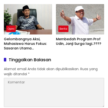
𝗠𝗲𝗻𝗼𝗻𝗮𝗸𝘁𝗶𝗳𝗸𝗮𝗻
𝗠𝗲𝗿𝘂𝗽𝗮𝗸𝗮𝗻 𝗗𝗶𝗸𝘀𝗶 𝗘𝗹𝗲𝗴𝗮𝗻
Opini
Berita
Gelombangnya Aksi,
Membedah Program Prof
Mahasiswa Harus Fokus:
Udin, Janji Surga lagi..????
Sasaran Utama
Pergerakan Yaitu Wakil
Rakyat
Tinggalkan Balasan
Alamat email Anda tidak akan dipublikasikan.
Ruas yang
wajib ditandai
*