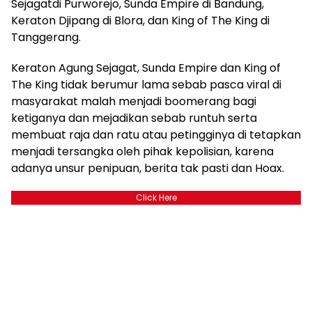
Sejagat
di Purworejo, Sunda Empire di Bandung,
Keraton Djipang di Blora,
dan King of The King di
T
anggerang.
Keraton Agung Sejagat,
Sunda Empire
dan King of
The King
tidak berumur lama sebab pasca viral di
masyarakat
malah
menjadi
boomerang
bagi
ke
tiga
nya
dan
mejadikan
sebab runtuh
serta
membuat
raja dan
ratu atau peti
ngginya
di tetapkan
menjadi tersangka oleh pihak kepolisia
n, karena
adanya unsur penipuan,
berita tak pasti
dan Hoax
.
Click Here