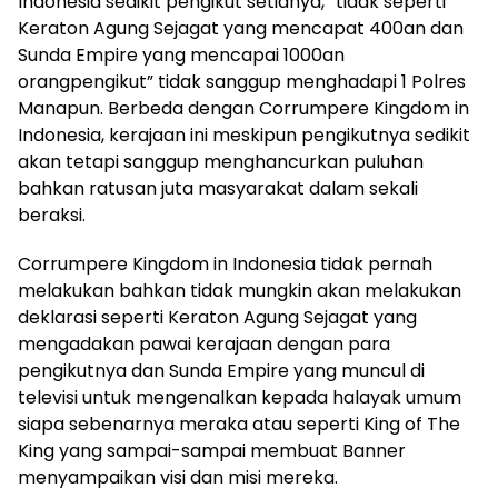
Indonesia
sedikit pengikut setianya, “tidak seperti
Keraton Agung Sejagat yang mencapat 400an dan
Sunda Empire yang mencapai 1000an
orang
pengikut
”
tidak sanggup menghadapi 1 Polres
Manapun.
Berbeda dengan
Corrumpere Kingdom in
Indonesia
,
kerajaan ini
meskipun pengikutnya sedikit
akan tetapi
sanggup menghancurkan
puluhan
bahkan ratusan
juta
masyarakat dalam sekali
beraksi.
Corrumpere Kingdom in Indonesia
tidak pernah
melakukan bahkan tidak mungkin akan melakukan
deklarasi seperti Keraton Agung Sejagat yang
mengadakan pawai kerajaan dengan para
pengikutnya dan Sunda Empire yang muncul di
televisi
untuk mengenalkan kepada halayak umum
siapa sebenarnya meraka atau seperti King of The
King yang sampai-sampai membuat Banner
menyampaikan visi dan misi mereka.