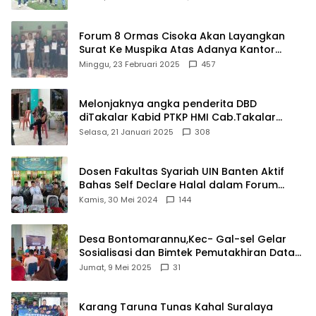
Forum 8 Ormas Cisoka Akan Layangkan
Surat Ke Muspika Atas Adanya Kantor
Matel di Cisoka
Minggu, 23 Februari 2025
457
Melonjaknya angka penderita DBD
diTakalar Kabid PTKP HMI Cab.Takalar
angkat bicara
Selasa, 21 Januari 2025
308
Dosen Fakultas Syariah UIN Banten Aktif
Bahas Self Declare Halal dalam Forum
Ijtima Ulama MUI
Kamis, 30 Mei 2024
144
Desa Bontomarannu,Kec- Gal-sel Gelar
Sosialisasi dan Bimtek Pemutakhiran Data
ID
Jumat, 9 Mei 2025
31
Karang Taruna Tunas Kahal Suralaya