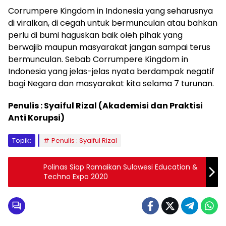
Corrumpere Kingdom in Indonesia
yang seharusnya
di viralkan, di cegah untuk bermunculan atau bahkan
perlu di bumi haguskan baik oleh pihak yang
berwajib maupun m
asyarakat
jangan sampai terus
bermunculan
. Sebab
Corrumpere Kingdom in
Indonesia
yang jelas-jelas nyata berdampak negatif
bagi Negara dan masyarakat kita
selama 7 turunan
.
Penulis : Syaiful Rizal (Akademisi dan Praktisi
Anti Korupsi)
Topik:
Penulis : Syaiful Rizal
Polinas Siap Ramaikan Sulawesi Education &
Techno Expo 2020