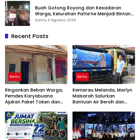
Buah Gotong Royong dan Kesadaran
Warga, Kelurahan Patte’ne Menjadi Bintang
Takalar Award 2026
Kamis, 6 Agustus 2026
Recent Posts
Berita
Berita
Ringankan Beban Warga,
Kemarau Melanda, Marlyn
Pemdes Karyabuana
Maisarah Salurkan
Ajukan Paket Token dan
Bantuan Air Bersih dan
Penurunan Daya Listrik ke
Toren untuk Warga
PLN
Babakan Madang