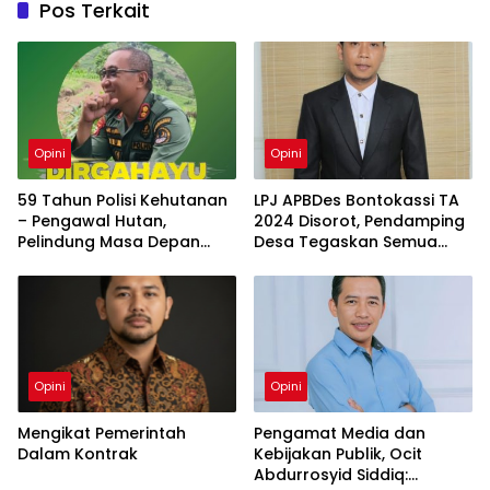
Pos Terkait
Opini
Opini
59 Tahun Polisi Kehutanan
LPJ APBDes Bontokassi TA
– Pengawal Hutan,
2024 Disorot, Pendamping
Pelindung Masa Depan
Desa Tegaskan Semua
Bangsa
Kegiatan Telah Sesuai
Prosedur
Opini
Opini
Mengikat Pemerintah
Pengamat Media dan
Dalam Kontrak
Kebijakan Publik, Ocit
Abdurrosyid Siddiq: