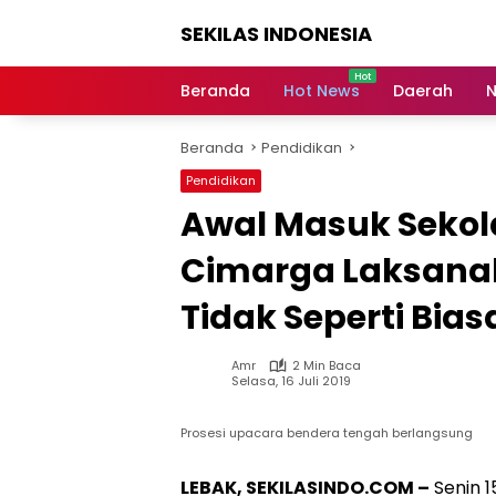
Langsung
SEKILAS INDONESIA
ke
konten
Berita
Terkini,
Beranda
Hot News
Daerah
N
Breaking
News,
Beranda
Pendidikan
Latest
World,
Pendidikan
Headlines,
Awal Masuk Sekol
News
Today
Cimarga Laksana
Tidak Seperti Bia
Amr
2 Min Baca
Selasa, 16 Juli 2019
Prosesi upacara bendera tengah berlangsung
LEBAK, SEKILASINDO.COM –
Senin 1