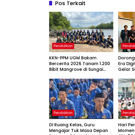
Pos Terkait
Pendidikan
Pendid
KKN-PPM UGM Bakam
Dorong
Bercerita 2026 Tanam 1.200
Era Dig
Bibit Mangrove di Sungai
Gelar S
Layang
Penge
Berbas
Pendidikan
Pendid
Di Ruang Kelas, Guru
Hari Pe
Mengajar Tuk Masa Depan
Momen 