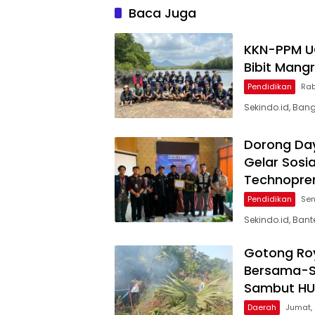
Baca Juga
KKN-PPM U
Bibit Mang
Pendidikan
Rab
Sekindo.id, Ban
Dorong Day
Gelar Sosi
Technopre
Pendidikan
Sen
Sekindo.id, Ba
Gotong Roy
Bersama-S
Sambut HUT
Daerah
Jumat, 