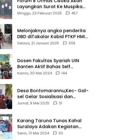
Forum 8 Ormas Cisoka Akan
Layangkan Surat Ke Muspika
Atas Adanya Kantor Matel di
Minggu, 23 Februari 2025
457
Cisoka
Melonjaknya angka penderita
DBD diTakalar Kabid PTKP HMI
Cab.Takalar angkat bicara
Selasa, 21 Januari 2025
308
Dosen Fakultas Syariah UIN
Banten Aktif Bahas Self
Declare Halal dalam Forum
Kamis, 30 Mei 2024
144
Ijtima Ulama MUI
Desa Bontomarannu,Kec- Gal-
sel Gelar Sosialisasi dan
Bimtek Pemutakhiran Data ID
Jumat, 9 Mei 2025
31
Karang Taruna Tunas Kahal
Suralaya Adakan Kegiatan
Bansos Terhadap Kaum
Senin, 13 Mei 2024
30
Dhuafa dan Anak Yatim-Piatu