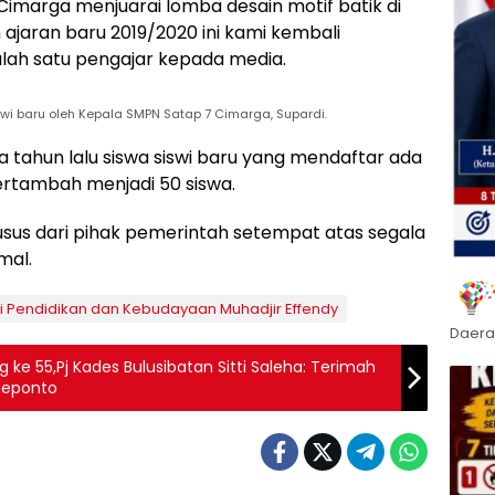
Cimarga menjuarai lomba desain motif batik di
ajaran baru 2019/2020 ini kami kembali
alah satu pengajar kepada media.
i baru oleh Kepala SMPN Satap 7 Cimarga, Supardi.
a tahun lalu siswa siswi baru yang mendaftar ada
ertambah menjadi 50 siswa.
sus dari pihak pemerintah setempat atas segala
mal.
i Pendidikan dan Kebudayaan Muhadjir Effendy
Daera
 ke 55,Pj Kades Bulusibatan Sitti Saleha: Terimah
neponto