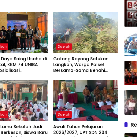
Del
Sep
Im
Juma
ikan
Daerah
 Daya Saing Usaha di
Gotong Royong Satukan
ital, KKM 74 UNIBA
Langkah, Warga Polsel
osialisasi
Bersama-Sama Benahi
mbangan UMKM
Lapangan Pa’bundukang
is Technopreneurship
Sambut HUT RI ke-81
ikan
Daerah
Re
rtama Sekolah Jadi
Awali Tahun Pelajaran
Berkesan, Siswa Baru
2026/2027, UPT SDN 204