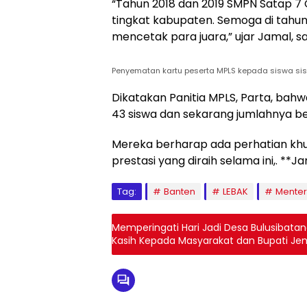
“Tahun 2018 dan 2019 SMPN Satap 7 
tingkat kabupaten. Semoga di tahun 
mencetak para juara,” ujar Jamal, s
Penyematan kartu peserta MPLS kepada siswa sisw
Dikatakan Panitia MPLS, Parta, bahw
43 siswa dan sekarang jumlahnya b
Mereka berharap ada perhatian khu
prestasi yang diraih selama ini,. **Ja
Tag:
Banten
LEBAK
Menter
Memperingati Hari Jadi Desa Bulusibatang
Kasih Kepada Masyarakat dan Bupati Je