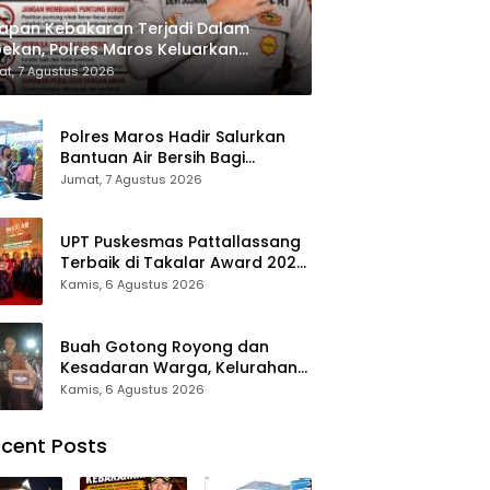
apan Kebakaran Terjadi Dalam
ekan, Polres Maros Keluarkan
bauan kepada Masyarakat
t, 7 Agustus 2026
Polres Maros Hadir Salurkan
Bantuan Air Bersih Bagi
Masyarakat Terdampak Krisis
Jumat, 7 Agustus 2026
Air Bersih Di Maros
UPT Puskesmas Pattallassang
Terbaik di Takalar Award 2026,
Bukti Komitmen Hadirkan
Kamis, 6 Agustus 2026
Pelayanan Kesehatan
Berkualitas
Buah Gotong Royong dan
Kesadaran Warga, Kelurahan
Patte’ne Menjadi Bintang
Kamis, 6 Agustus 2026
Takalar Award 2026
cent Posts