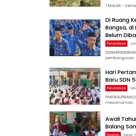
TAKALAR – Sema
Di Ruang K
Bangsa, di
Belum Diba
Pendidikan
Jum
DUNIAPENDIDIKAN
pembangunan…
Hari Perta
Baru SDN 5
Pendidikan
Sel
PANGKALPINANG,S
mewarnai hari…
Awali Tahu
Balang Sam
Daerah
Senin, 