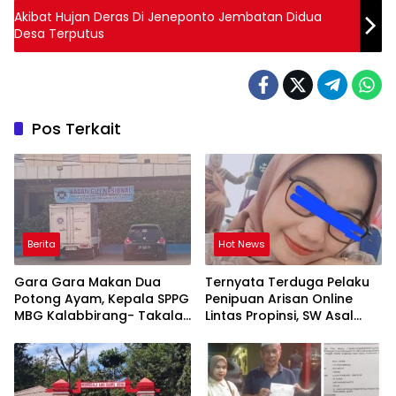
Akibat Hujan Deras Di Jeneponto Jembatan Didua
Desa Terputus
Pos Terkait
Berita
Hot News
Gara Gara Makan Dua
Ternyata Terduga Pelaku
Potong Ayam, Kepala SPPG
Penipuan Arisan Online
MBG Kalabbirang- Takalar
Lintas Propinsi, SW Asal
Pecat Relawan
Orang Takalar