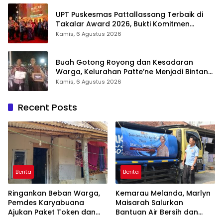
UPT Puskesmas Pattallassang Terbaik di
Takalar Award 2026, Bukti Komitmen
Hadirkan Pelayanan Kesehatan Berkualitas
Kamis, 6 Agustus 2026
Buah Gotong Royong dan Kesadaran
Warga, Kelurahan Patte’ne Menjadi Bintang
Takalar Award 2026
Kamis, 6 Agustus 2026
Recent Posts
Berita
Berita
Ringankan Beban Warga,
Kemarau Melanda, Marlyn
Pemdes Karyabuana
Maisarah Salurkan
Ajukan Paket Token dan
Bantuan Air Bersih dan
Penurunan Daya Listrik ke
Toren untuk Warga