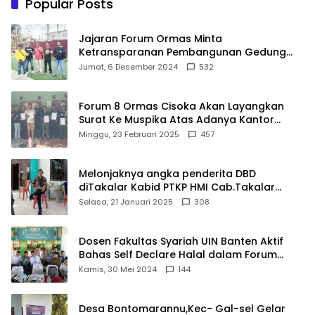
Popular Posts
Jajaran Forum Ormas Minta
Ketransparanan Pembangunan Gedung
Damkar Di Kecamatan Cisoka
Jumat, 6 Desember 2024
532
Forum 8 Ormas Cisoka Akan Layangkan
Surat Ke Muspika Atas Adanya Kantor
Matel di Cisoka
Minggu, 23 Februari 2025
457
Melonjaknya angka penderita DBD
diTakalar Kabid PTKP HMI Cab.Takalar
angkat bicara
Selasa, 21 Januari 2025
308
Dosen Fakultas Syariah UIN Banten Aktif
Bahas Self Declare Halal dalam Forum
Ijtima Ulama MUI
Kamis, 30 Mei 2024
144
Desa Bontomarannu,Kec- Gal-sel Gelar