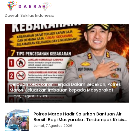
Daerah Sekilas Indonesia
Delapan Kebakaran Terjadi Dalam Sepekan, Polres
Maros Keluarkan Imbauan kepada Masyarakat
Jumat, 7 Agustus 2026
Polres Maros Hadir Salurkan Bantuan Air
Bersih Bagi Masyarakat Terdampak Krisis
Air Bersih Di Maros
Jumat, 7 Agustus 2026