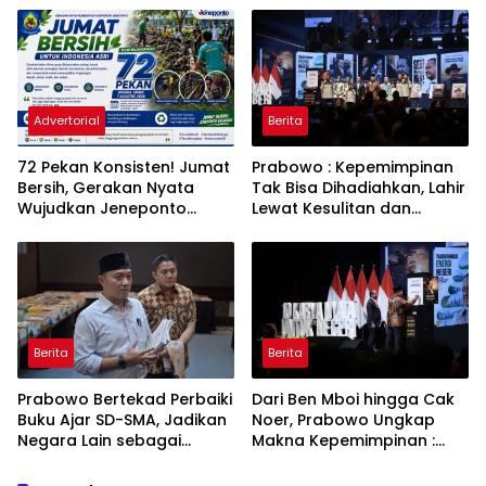
PLN
Babakan Madang
Advertorial
Berita
72 Pekan Konsisten! Jumat
Prabowo : Kepemimpinan
Bersih, Gerakan Nyata
Tak Bisa Dihadiahkan, Lahir
Wujudkan Jeneponto
Lewat Kesulitan dan
Bahagia dan Lingkungan
Keberanian
ASRI
Berita
Berita
Prabowo Bertekad Perbaiki
Dari Ben Mboi hingga Cak
Buku Ajar SD-SMA, Jadikan
Noer, Prabowo Ungkap
Negara Lain sebagai
Makna Kepemimpinan :
Referensi
Bekerja, Cintai Rakyat &
Gunakan Akal Sehat