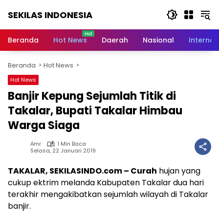
Langsung
SEKILAS INDONESIA
ke
konten
Berita
Terkini,
Beranda
Hot News
Daerah
Nasional
Internas
Breaking
News,
Beranda
Hot News
Latest
World,
Hot News
Headlines,
Banjir Kepung Sejumlah Titik di
News
Today
Takalar, Bupati Takalar Himbau
Warga Siaga
Amr
1 Min Baca
Selasa, 22 Januari 2019
TAKALAR, SEKILASINDO.com – Curah
hujan yang
cukup ektrim melanda Kabupaten Takalar dua hari
terakhir mengakibatkan sejumlah wilayah di Takalar
banjir.