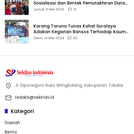
Sosialisasi dan Bimtek Pemutakhiran Data
ID
Jumat, 9 Mei 2025
31
Karang Taruna Tunas Kahal Suralaya
Adakan Kegiatan Bansos Terhadap Kaum
Dhuafa dan Anak Yatim-Piatu
Senin, 13 Mei 2024
30
Jl. Diponegoro Ruko Biringbalang, Kabupaten Takalar
redaksi@sekindo.id
Kategori
Daerah
Berita