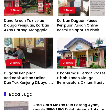
Hot News
Hot News
Dana Arisan Tak Jelas
Korban Dugaan Kasus
Diduga Penipuan, Korban
Penipuan Arisan Online
Akan Datangi Manggala
Resmi Melapor Ke Pihak
Agni Dops Gowa Minta
Berwajib
Kepala Balai Kehutanan
Bulurokeng Turun Tangan
Hot News
Hot News
Dugaan Penipuan
Dikonfirmasi Terkait Proses
Berkedok Arisan Online
Hibah Tanah Diduga
Dan Tak Kunjung Dibayar,
Bermasalah, Oknum Kasi
Korban Siap Tempuh Jalur
Pemdes Surulangi: ” Media
Hukum
Resmi Saja Saya tidak
Baca Juga
Takut apalagi Media Abal
Abal Seperti Kalian”
Gara Gara Makan Dua Potong Ayam,
Kepala SPPG MBG Kalabbirang- Takalar