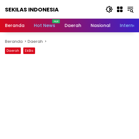
Langsung
SEKILAS INDONESIA
ke
konten
Berita
Terkini,
Beranda
Hot News
Daerah
Nasional
Internas
Breaking
News,
Beranda
Daerah
Latest
World,
Daerah
EkBis
Headlines,
News
Today