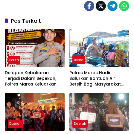
Pos Terkait
Berita
Berita
Delapan Kebakaran
Polres Maros Hadir
Terjadi Dalam Sepekan,
Salurkan Bantuan Air
Polres Maros Keluarkan
Bersih Bagi Masyarakat
Imbauan kepada
Terdampak Krisis Air Bersih
Masyarakat
Di Maros
Daerah
Daerah