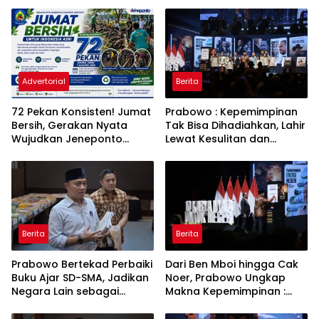
Advertorial
Berita
72 Pekan Konsisten! Jumat
Prabowo : Kepemimpinan
Bersih, Gerakan Nyata
Tak Bisa Dihadiahkan, Lahir
Wujudkan Jeneponto
Lewat Kesulitan dan
Bahagia dan Lingkungan
Keberanian
ASRI
Berita
Berita
Prabowo Bertekad Perbaiki
Dari Ben Mboi hingga Cak
Buku Ajar SD-SMA, Jadikan
Noer, Prabowo Ungkap
Negara Lain sebagai
Makna Kepemimpinan :
Referensi
Bekerja, Cintai Rakyat &
Gunakan Akal Sehat