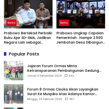
Berita
Berita
Prabowo Bertekad Perbaiki
Prabowo Ungkap Capaian
Buku Ajar SD-SMA, Jadikan
Pemerintah : Hampir 2.500
Negara Lain sebagai
Jembatan Desa Dibangun,
Referensi
100 Ribu Sekolah
Ditargetkan Direvitalisasi
Popular Posts
Jajaran Forum Ormas Minta
Ketransparanan Pembangunan Gedung
Damkar Di Kecamatan Cisoka
Jumat, 6 Desember 2024
532
Forum 8 Ormas Cisoka Akan Layangkan
Surat Ke Muspika Atas Adanya Kantor
Matel di Cisoka
Minggu, 23 Februari 2025
457