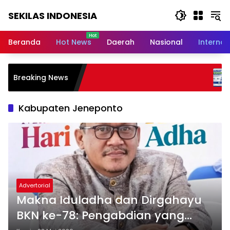
Langsung
SEKILAS INDONESIA
ke
konten
Berita
Terkini,
Beranda
Hot News
Daerah
Nasional
Internas
Breaking
News,
Latest
72 Pekan Konsis
Breaking News
World,
Gerakan Nyata
Bahagia dan L
Headlines,
News
Kabupaten Jeneponto
Today
Advertorial
Makna Iduladha dan Dirgahayu
BKN ke-78: Pengabdian yang