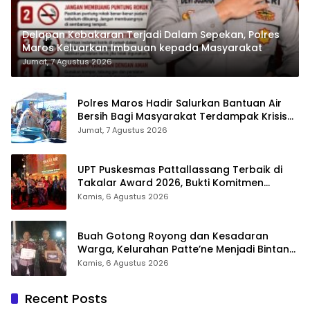
Delapan Kebakaran Terjadi Dalam Sepekan, Polres
Maros Keluarkan Imbauan kepada Masyarakat
Jumat, 7 Agustus 2026
Polres Maros Hadir Salurkan Bantuan Air
Bersih Bagi Masyarakat Terdampak Krisis
Air Bersih Di Maros
Jumat, 7 Agustus 2026
UPT Puskesmas Pattallassang Terbaik di
Takalar Award 2026, Bukti Komitmen
Hadirkan Pelayanan Kesehatan Berkualitas
Kamis, 6 Agustus 2026
Buah Gotong Royong dan Kesadaran
Warga, Kelurahan Patte’ne Menjadi Bintang
Takalar Award 2026
Kamis, 6 Agustus 2026
Recent Posts