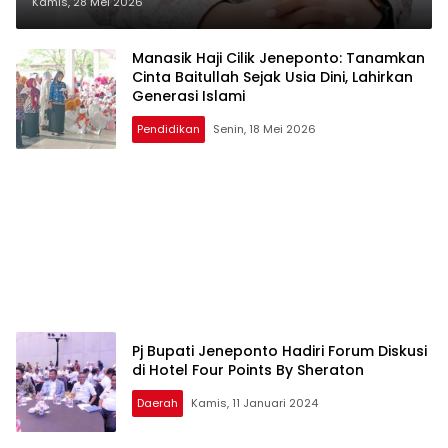
Tumbuh dari Keikhlasan
Kamis, 28 Mei 2026
Manasik Haji Cilik Jeneponto: Tanamkan
Cinta Baitullah Sejak Usia Dini, Lahirkan
Generasi Islami
Pendidikan
Senin, 18 Mei 2026
Pj Bupati Jeneponto Hadiri Forum Diskusi
di Hotel Four Points By Sheraton
Daerah
Kamis, 11 Januari 2024