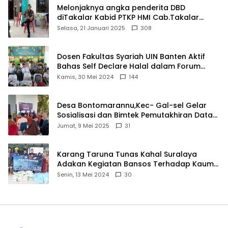
Melonjaknya angka penderita DBD
diTakalar Kabid PTKP HMI Cab.Takalar
angkat bicara
Selasa, 21 Januari 2025
308
Dosen Fakultas Syariah UIN Banten Aktif
Bahas Self Declare Halal dalam Forum
Ijtima Ulama MUI
Kamis, 30 Mei 2024
144
Desa Bontomarannu,Kec- Gal-sel Gelar
Sosialisasi dan Bimtek Pemutakhiran Data
ID
Jumat, 9 Mei 2025
31
Karang Taruna Tunas Kahal Suralaya
Adakan Kegiatan Bansos Terhadap Kaum
Dhuafa dan Anak Yatim-Piatu
Senin, 13 Mei 2024
30