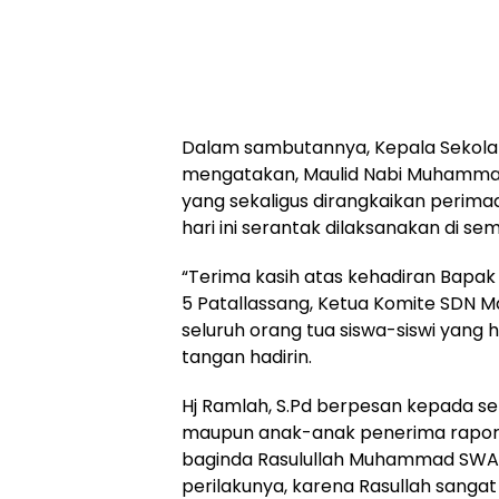
Dalam sambutannya, Kepala Sekolah
mengatakan, Maulid Nabi Muhammad 
yang sekaligus dirangkaikan perima
hari ini serantak dilaksanakan di s
“Terima kasih atas kehadiran Bapak
5 Patallassang, Ketua Komite SDN 
seluruh orang tua siswa-siswi yang h
tangan hadirin.
Hj Ramlah, S.Pd berpesan kepada sel
maupun anak-anak penerima raport
baginda Rasulullah Muhammad SWA, b
perilakunya, karena Rasullah sanga