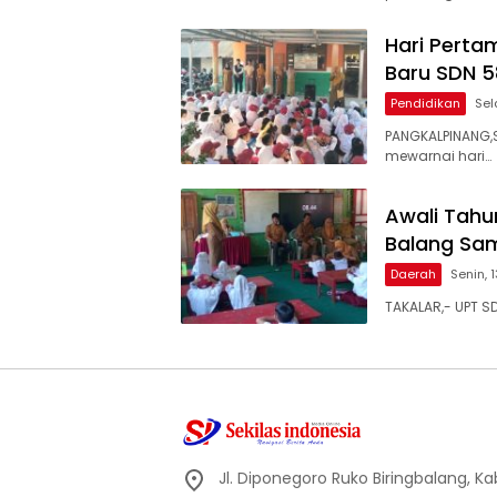
Hari Perta
Baru SDN 5
Pendidikan
Sel
PANGKALPINANG,S
mewarnai hari…
Awali Tahu
Balang Sam
Daerah
Senin, 
TAKALAR,- UPT S
Jl. Diponegoro Ruko Biringbalang, K