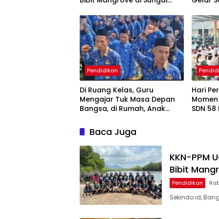
Bibit Mangrove di Sungai
Gelar S
Layang
Penge
Berbas
Pendidikan
Pendid
Di Ruang Kelas, Guru
Hari Pe
Mengajar Tuk Masa Depan
Momen 
Bangsa, di Rumah, Anak
SDN 58
Menunggu Gajinya yang
Cepat 
Belum Dibayar
Baca Juga
KKN-PPM U
Bibit Mang
Pendidikan
Rab
Sekindo.id, Ban