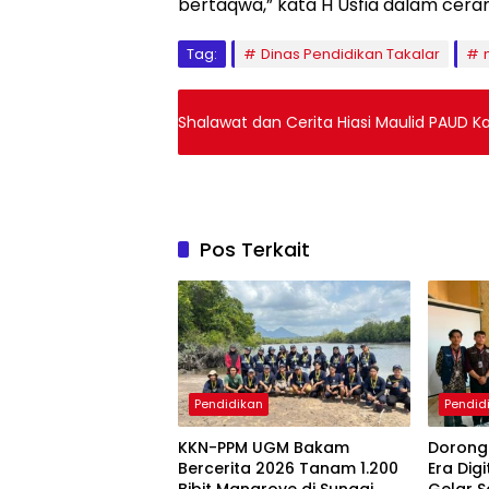
bertaqwa,” kata H Usfia dalam cer
Tag:
Dinas Pendidikan Takalar
Shalawat dan Cerita Hiasi Maulid PAUD Ka
Pos Terkait
Pendidikan
Pendid
KKN-PPM UGM Bakam
Dorong
Bercerita 2026 Tanam 1.200
Era Dig