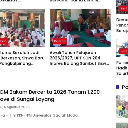
osialisasi
Bersama-Sama Benahi
mbangan UMKM
Lapangan Pa’bundukang
Beri
is Technopreneurship
Sambut HUT RI ke-81
Dem
Pena
Beruj
Ricuh
Wasp
ikan
Daerah
Timah
Beri
Belit
rtama Sekolah Jadi
Awali Tahun Pelajaran
Timur
Berkesan, Siswa Baru
2026/2027, UPT SDN 204
Polre
Terb
 Pangkalpinang
Inpres Balang Sambut Siswa
Hadir
Beradaptasi
Baru dengan MPLS Inspiratif
Salur
Bantu
Bersi
Po
Masy
GM Bakam Bercerita 2026 Tanam 1.200
Terd
rove di Sungai Layang
Krisis
Bersih
u, 5 Agustus 2026
Maro
gka — Tim KKN-PPM Universitas Gadjah Mada…