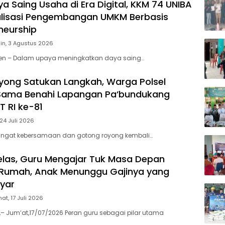
a Saing Usaha di Era Digital, KKM 74 UNIBA
alisasi Pengembangan UMKM Berbasis
neurship
in, 3 Agustus 2026
nten – Dalam upaya meningkatkan daya saing…
ong Satukan Langkah, Warga Polsel
ama Benahi Lapangan Pa’bundukang
 RI ke-81
24 Juli 2026
ngat kebersamaan dan gotong royong kembali…
elas, Guru Mengajar Tuk Masa Depan
 Rumah, Anak Menunggu Gajinya yang
yar
at, 17 Juli 2026
,– Jum’at,17/07/2026 Peran guru sebagai pilar utama