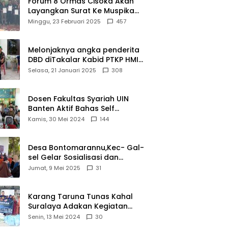
Forum 8 Ormas Cisoka Akan
Layangkan Surat Ke Muspika
Atas Adanya Kantor Matel di
Minggu, 23 Februari 2025
457
Cisoka
Melonjaknya angka penderita
DBD diTakalar Kabid PTKP HMI
Cab.Takalar angkat bicara
Selasa, 21 Januari 2025
308
Dosen Fakultas Syariah UIN
Banten Aktif Bahas Self
Declare Halal dalam Forum
Kamis, 30 Mei 2024
144
Ijtima Ulama MUI
Desa Bontomarannu,Kec- Gal-
sel Gelar Sosialisasi dan
Bimtek Pemutakhiran Data ID
Jumat, 9 Mei 2025
31
Karang Taruna Tunas Kahal
Suralaya Adakan Kegiatan
Bansos Terhadap Kaum
Senin, 13 Mei 2024
30
Dhuafa dan Anak Yatim-Piatu