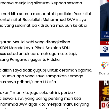
namanya menjaling silaturmi kepada sesama.
r mari kita semua mencontohi perilaku Rasulullah
ontohi sifat Rasulullah Muhammad SWA insya
a yang selamat baik di dunia maupun kelak di
iatan Maulid Nabi yang dirangkaikan
i SDN Maradekaya. Pihak Sekolah SDN
us ustad untuk ceramah agama, tetapi,
ung Pengawas gugus 5, H Usfia.
a allah saya tidak gugupji untuk ceramah agama,
Daera
ak taumia, apa yang saya sampaikan semoga
us saya pribadi,”ucap H Usfia.
n,” mari kita jaga sekolah ini, perbaiki
siswa-siswi, yang paling penting mari kita
uhammad SWA agar kita menjadi manusia yang