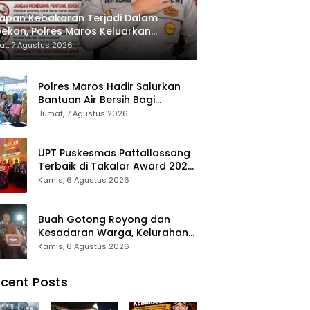
apan Kebakaran Terjadi Dalam
ekan, Polres Maros Keluarkan
bauan kepada Masyarakat
t, 7 Agustus 2026
Polres Maros Hadir Salurkan
Bantuan Air Bersih Bagi
Masyarakat Terdampak Krisis
Jumat, 7 Agustus 2026
Air Bersih Di Maros
UPT Puskesmas Pattallassang
Terbaik di Takalar Award 2026,
Bukti Komitmen Hadirkan
Kamis, 6 Agustus 2026
Pelayanan Kesehatan
Berkualitas
Buah Gotong Royong dan
Kesadaran Warga, Kelurahan
Patte’ne Menjadi Bintang
Kamis, 6 Agustus 2026
Takalar Award 2026
cent Posts