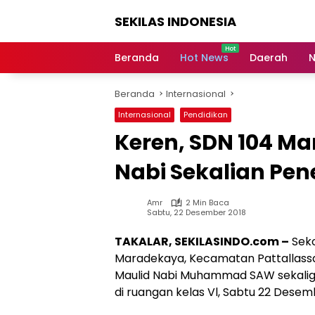
Langsung
SEKILAS INDONESIA
ke
konten
Berita
Terkini,
Beranda
Hot News
Daerah
N
Breaking
News,
Beranda
Internasional
Latest
World,
Internasional
Pendidikan
Headlines,
Keren, SDN 104 Ma
News
Today
Nabi Sekalian Pe
Amr
2 Min Baca
Sabtu, 22 Desember 2018
TAKALAR, SEKILASINDO.com –
Seko
Maradekaya, Kecamatan Pattallassan
Maulid Nabi Muhammad SAW sekaligu
di ruangan kelas Vl, Sabtu 22 Desem