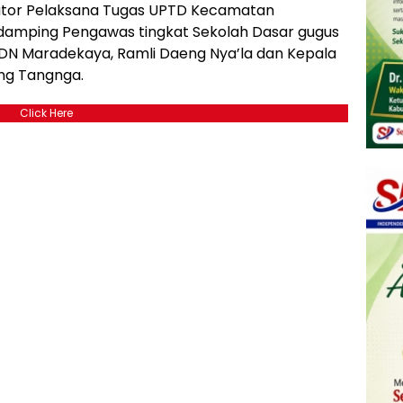
inator Pelaksana Tugas UPTD Kecamatan
didamping Pengawas tingkat Sekolah Dasar gugus
e SDN Maradekaya, Ramli Daeng Nya’la dan Kepala
ng Tangnga.
Click Here