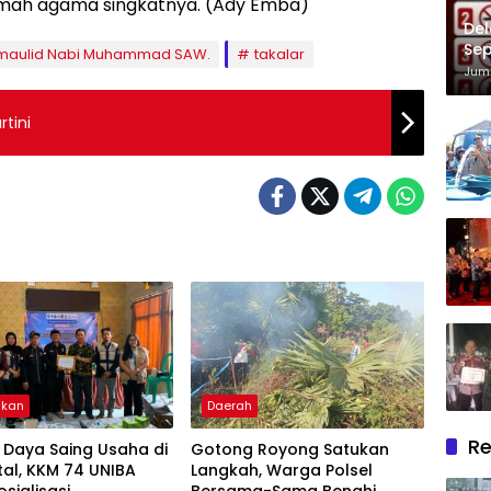
amah agama singkatnya. (Ady Emba)
Del
Sep
maulid Nabi Muhammad SAW.
takalar
Im
Juma
rtini
ikan
Daerah
Re
 Daya Saing Usaha di
Gotong Royong Satukan
ital, KKM 74 UNIBA
Langkah, Warga Polsel