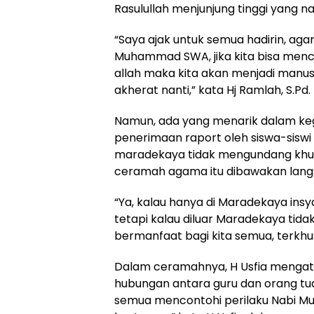
Rasulullah menjunjung tinggi yang 
“Saya ajak untuk semua hadirin, aga
Muhammad SWA, jika kita bisa menc
allah maka kita akan menjadi manusi
akherat nanti,” kata Hj Ramlah, S.Pd.
Namun, ada yang menarik dalam keg
penerimaan raport oleh siswa-sisw
maradekaya tidak mengundang khus
ceramah agama itu dibawakan langs
“Ya, kalau hanya di Maradekaya insy
tetapi kalau diluar Maradekaya tid
bermanfaat bagi kita semua, terkhus
Dalam ceramahnya, H Usfia mengataka
hubungan antara guru dan orang tua 
semua mencontohi perilaku Nabi M