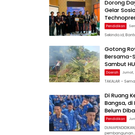
Dorong Day
Gelar Sosi
Technopre
Pendidikan
Sen
Sekindo.id, Ba
Gotong Roy
Bersama-S
Sambut HUT
Daerah
Jumat, 
TAKALAR – Sema
Di Ruang K
Bangsa, di
Belum Diba
Pendidikan
Jum
DUNIAPENDIDIKAN
pembangunan…