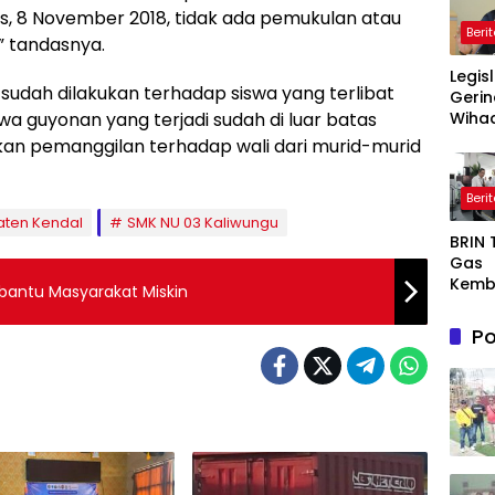
s, 8 November 2018, tidak ada pemukulan atau
Beri
” tandasnya.
Legis
sudah dilakukan terhadap siswa yang terlibat
Gerin
hwa guyonan yang terjadi sudah di luar batas
Wihad
Wiyan
ukan pemanggilan terhadap wali dari murid-murid
Masy
Awas
Beri
Prog
ten Kendal
SMK NU 03 Kaliwungu
Maka
BRIN
Bergi
Gas
agar
Kemb
Sasa
bantu Masyarakat Miskin
AI, Nu
Semi
Po
or De
Dong
Ekon
Indon