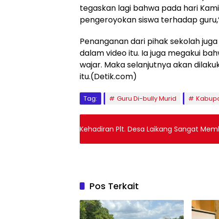
tegaskan lagi bahwa pada hari Kami
pengeroyokan siswa terhadap guru,
Penanganan dari pihak sekolah juga 
dalam video itu. Ia juga megakui ba
wajar. Maka selanjutnya akan dilak
itu.(Detik.com)
Tag:
Guru Di-bully Murid
Kabupa
Kehadiran Plt. Desa Laikang Sangat Mem
Pos Terkait