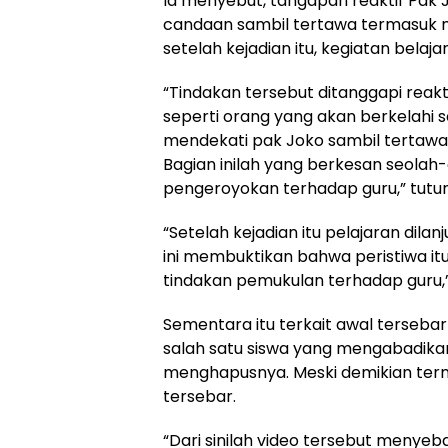
Ia menyebut, tangapan reaktif Pak 
candaan sambil tertawa termasuk 
setelah kejadian itu, kegiatan belaj
“Tindakan tersebut ditanggapi reak
seperti orang yang akan berkelah
mendekati pak Joko sambil tertaw
Bagian inilah yang berkesan seolah
pengeroyokan terhadap guru,” tutur
“Setelah kejadian itu pelajaran dila
ini membuktikan bahwa peristiwa it
tindakan pemukulan terhadap guru,
Sementara itu terkait awal terseba
salah satu siswa yang mengabadikan
menghapusnya. Meski demikian ternya
tersebar.
“Dari sinilah video tersebut menyebar