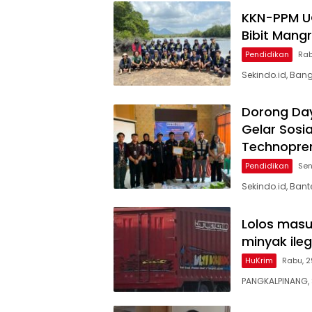
KKN-PPM U
Bibit Mang
Pendidikan
Rab
Sekindo.id, Ban
Dorong Day
Gelar Sosi
Technopre
Pendidikan
Sen
Sekindo.id, Ba
Lolos masu
minyak ileg
HuKrim
Rabu, 2
PANGKALPINANG, 