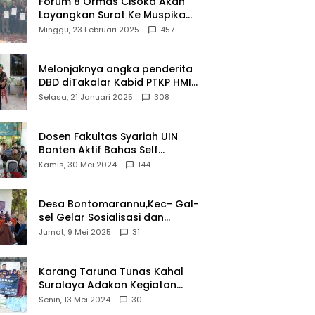
Forum 8 Ormas Cisoka Akan
Layangkan Surat Ke Muspika
Atas Adanya Kantor Matel di
Minggu, 23 Februari 2025
457
Cisoka
Melonjaknya angka penderita
DBD diTakalar Kabid PTKP HMI
Cab.Takalar angkat bicara
Selasa, 21 Januari 2025
308
Dosen Fakultas Syariah UIN
Banten Aktif Bahas Self
Declare Halal dalam Forum
Kamis, 30 Mei 2024
144
Ijtima Ulama MUI
Desa Bontomarannu,Kec- Gal-
sel Gelar Sosialisasi dan
Bimtek Pemutakhiran Data ID
Jumat, 9 Mei 2025
31
Karang Taruna Tunas Kahal
Suralaya Adakan Kegiatan
Bansos Terhadap Kaum
Senin, 13 Mei 2024
30
Dhuafa dan Anak Yatim-Piatu