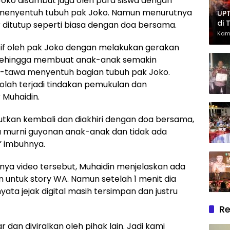
Joko disambut juga oleh para siswa dengan
menyentuh tubuh pak Joko. Namun menurutnya
UPT
di 
ar ditutup seperti biasa dengan doa bersama.
Had
Kam
Ber
tif oleh pak Joko dengan melakukan gerakan
i sehingga membuat anak-anak semakin
a-tawa menyentuh bagian tubuh pak Joko.
-olah terjadi tindakan pemukulan dan
 Muhaidin.
njutkan kembali dan diakhiri dengan doa bersama,
u murni guyonan anak-anak dan tidak ada
” imbuhnya.
rnya video tersebut, Muhaidin menjelaskan ada
 untuk story WA. Namun setelah 1 menit dia
ta jejak digital masih tersimpan dan justru
Re
 dan diviralkan oleh pihak lain. Jadi kami