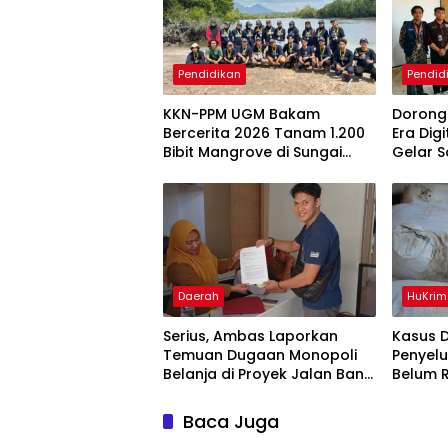
Pendidikan
Pendid
KKN-PPM UGM Bakam
Dorong
Bercerita 2026 Tanam 1.200
Era Dig
Bibit Mangrove di Sungai
Gelar S
Layang
Penge
Berbas
Daerah
HuKrim
Serius, Ambas Laporkan
Kasus 
‎Temuan Dugaan Monopoli
Penyel
Belanja di Proyek Jalan Bang
Belum 
Andra 2026
Akbar 
Informa
Baca Juga