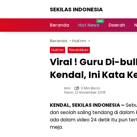
Langsung
SEKILAS INDONESIA
ke
konten
Berita
Terkini,
Beranda
Hot News
Daerah
N
Breaking
News,
Beranda
HuKrim
Latest
World,
HuKrim
Pendidikan
Headlines,
Viral ! Guru Di-bu
News
Today
Kendal, Ini Kata 
Amr
3 Min Baca
Senin, 12 November 2018
KENDAL, SEKILAS INDONESIA –
Sebu
dan seolah saling tendang di dalam k
ada dalam video 24 detik itu pun 
meja.