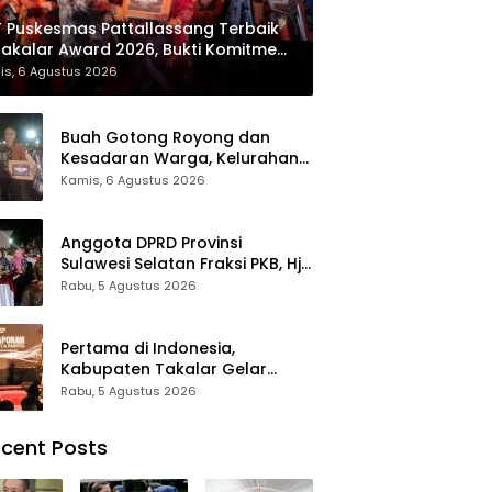
 Puskesmas Pattallassang Terbaik
Takalar Award 2026, Bukti Komitmen
irkan Pelayanan Kesehatan
is, 6 Agustus 2026
kualitas
Buah Gotong Royong dan
Kesadaran Warga, Kelurahan
Patte’ne Menjadi Bintang
Kamis, 6 Agustus 2026
Takalar Award 2026
Anggota DPRD Provinsi
Sulawesi Selatan Fraksi PKB, Hj.
Fadilah Fahriana Hadiri Dan
Rabu, 5 Agustus 2026
Beri Apresiasi : Takalar
Menyalakan Lentera
Pengabdian Melalui Malam
Pertama di Indonesia,
Apresiasi dan Inovasi Award
Kabupaten Takalar Gelar
2026
Malam Apresiasi dan Inovasi
Rabu, 5 Agustus 2026
Award 2026: Panggung
Penghargaan bagi Pelayan
cent Posts
Publik Berprestasi