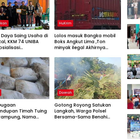
ikan
HuKrim
 Daya Saing Usaha di
Lolos masuk Bangka mobil
ital, KKM 74 UNIBA
Boks Angkut Lima ,Ton
osialisasi
minyak ilegal Akhirnya
mbangan UMKM
Diamankan Polisi
is Technopreneurship
Daerah
Dugaan
Gotong Royong Satukan
undupan Timah Tuing
Langkah, Warga Polsel
Rampung, Nama
Bersama-Sama Benahi
Kuday Muncul Dalam
Lapangan Pa’bundukang
si Penyidikan
Sambut HUT RI ke-81