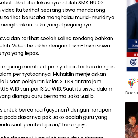
sebut diketahui lokasinya adalah SMK NU 03
video itu terihat seorang siswa mendorong
guru terihat berusaha menghalau murid-muridnya
 mengibaskan buku yang dipegangnya.
swa dan terlihat seolah saling tendang bahkan
elah. Video berakhir dengan tawa-tawa siswa
nya yang lepas.
 langsung membuat pernyataan tertulis dengan
alam pernyataannya, Muhaidin menjelaskan
) lalu saat pelajaran kelas X TKR antara jam
15 WIB sampai 13.20 WIB. Saat itu siswa dalam
Daera
yang diampu guru bernama Joko Susilo.
as untuk bercanda (guyonan) dengan harapan
a pada dasarnya pak Joko adalah guru yang
ada saat pembelajaran,” terangnya.