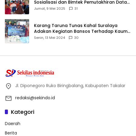
Sosialisasi dan Bimtek Pemutakhiran Data
ID
Jumat, 9 Mei 2025
31
Karang Taruna Tunas Kahal Suralaya
Adakan Kegiatan Bansos Terhadap Kaum
Dhuafa dan Anak Yatim-Piatu
Senin, 13 Mei 2024
30
Jl. Diponegoro Ruko Biringbalang, Kabupaten Takalar
redaksi@sekindo.id
Kategori
Daerah
Berita