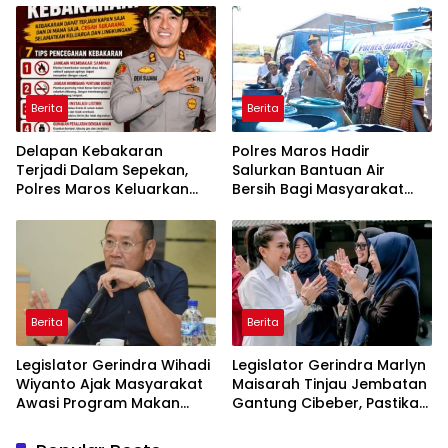
Belitung
Berita
Berita
Delapan Kebakaran
Polres Maros Hadir
Terjadi Dalam Sepekan,
Salurkan Bantuan Air
Polres Maros Keluarkan
Bersih Bagi Masyarakat
Imbauan kepada
Terdampak Krisis Air Bersih
Masyarakat
Di Maros
Berita
Berita
Legislator Gerindra Wihadi
Legislator Gerindra Marlyn
Wiyanto Ajak Masyarakat
Maisarah Tinjau Jembatan
Awasi Program Makan
Gantung Cibeber, Pastikan
Bergizi Gratis agar Tepat
Aspirasi Warga Terlaksana
Sasaran