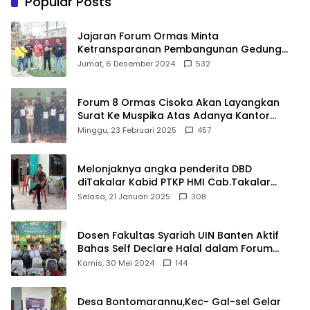
Popular Posts
Jajaran Forum Ormas Minta
Ketransparanan Pembangunan Gedung
Damkar Di Kecamatan Cisoka
Jumat, 6 Desember 2024
532
Forum 8 Ormas Cisoka Akan Layangkan
Surat Ke Muspika Atas Adanya Kantor
Matel di Cisoka
Minggu, 23 Februari 2025
457
Melonjaknya angka penderita DBD
diTakalar Kabid PTKP HMI Cab.Takalar
angkat bicara
Selasa, 21 Januari 2025
308
Dosen Fakultas Syariah UIN Banten Aktif
Bahas Self Declare Halal dalam Forum
Ijtima Ulama MUI
Kamis, 30 Mei 2024
144
Desa Bontomarannu,Kec- Gal-sel Gelar