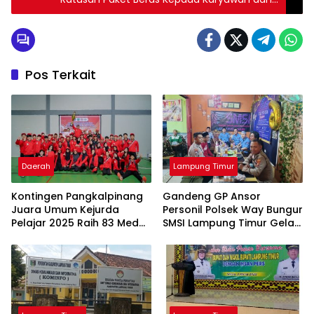
Warga Sekitar
Pos Terkait
Daerah
Lampung Timur
Kontingen Pangkalpinang
Gandeng GP Ansor
Juara Umum Kejurda
Personil Polsek Way Bungur
Pelajar 2025 Raih 83 Medali
SMSI Lampung Timur Gelar
di Belitung Timur, Ungguli
Bukber dan Berbagi Takjil
Enam Daerah