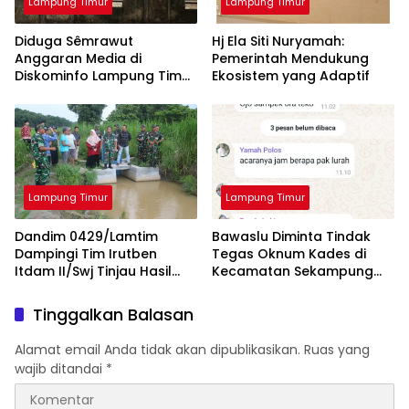
Lampung Timur
Lampung Timur
Diduga Sêmrawut
Hj Ela Siti Nuryamah:
Anggaran Media di
Pemerintah Mendukung
Diskominfo Lampung Timur
Ekosistem yang Adaptif
Jadi Sorotan Awak Media
Lampung Timur
Lampung Timur
Dandim 0429/Lamtim
Bawaslu Diminta Tindak
Dampingi Tim Irutben
Tegas Oknum Kades di
Itdam II/Swj Tinjau Hasil
Kecamatan Sekampung
Pembangunan Fisik Oplah
yang Tidak Netral
Tinggalkan Balasan
Alamat email Anda tidak akan dipublikasikan.
Ruas yang
wajib ditandai
*