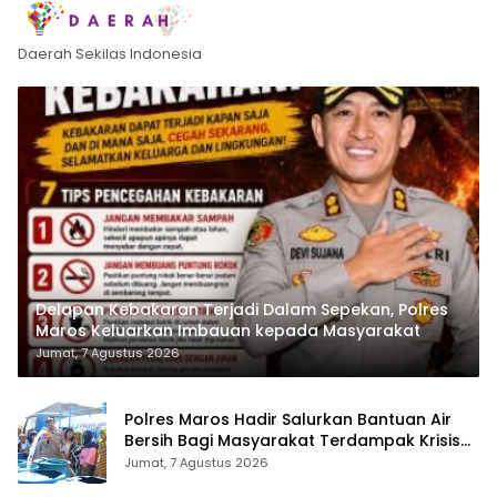
Daerah Sekilas Indonesia
Delapan Kebakaran Terjadi Dalam Sepekan, Polres
Maros Keluarkan Imbauan kepada Masyarakat
Jumat, 7 Agustus 2026
Polres Maros Hadir Salurkan Bantuan Air
Bersih Bagi Masyarakat Terdampak Krisis
Air Bersih Di Maros
Jumat, 7 Agustus 2026