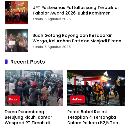
UPT Puskesmas Pattallassang Terbaik di
Takalar Award 2026, Bukti Komitmen
Hadirkan Pelayanan Kesehatan Berkualitas
Kamis, 6 Agustus 2026
Buah Gotong Royong dan Kesadaran
Warga, Kelurahan Patte’ne Menjadi Bintang
Takalar Award 2026
Kamis, 6 Agustus 2026
Recent Posts
Berita
HuKrim
Demo Penambang
Polda Babel Resmi
Berujung Ricuh, Kantor
Tetapkan 4 Tersangka
Wasprod PT Timah di
Dalam Perkara 52,5 Ton
Belitung Timur Terbakar
Pasir Timah Ilegal Di