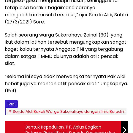
tergesa-gesa menghadapi musuh, sehingga kita
tetap bisa berfikir bagaimana caranya
mengalahkan musuh tersebut,” ujar Serda Aldi, Sabtu
(27/3/2021) Sore.
Salah seorang warga Sukorahayu Zainal (30), yang
ikut dalam latihan tersebut mengungkapkan sangat
kaget kalau ternyata Anggota TNI yang tergabung
dalam satgas TMMD dulunya adalah atlit pencak
silat.
“Selama ini saya tidak menyangka ternyata Pak Aldi
hebat juga ya mantan atlit pencak silat.” Ungkapnya.
(Rel)
Tag:
Serda Aldi Bekali Warga Sukorahayu dengan Ilmu Beladiri
Bentuk Kepedulian, PT. Aplus Bagikan
Ratusan Paket Beras Kepada Karyawan dan