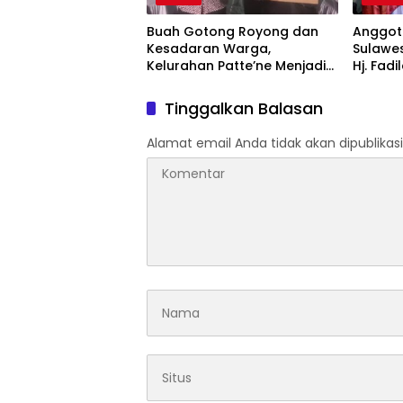
Buah Gotong Royong dan
Anggota
Kesadaran Warga,
Sulawes
Kelurahan Patte’ne Menjadi
Hj. Fadi
Bintang Takalar Award 2026
Dan Ber
Menyal
Tinggalkan Balasan
Pengab
Apresia
Alamat email Anda tidak akan dipublikasi
2026