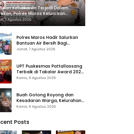
apan Kebakaran Terjadi Dalam
ekan, Polres Maros Keluarkan
bauan kepada Masyarakat
t, 7 Agustus 2026
Polres Maros Hadir Salurkan
Bantuan Air Bersih Bagi
Masyarakat Terdampak Krisis
Jumat, 7 Agustus 2026
Air Bersih Di Maros
UPT Puskesmas Pattallassang
Terbaik di Takalar Award 2026,
Bukti Komitmen Hadirkan
Kamis, 6 Agustus 2026
Pelayanan Kesehatan
Berkualitas
Buah Gotong Royong dan
Kesadaran Warga, Kelurahan
Patte’ne Menjadi Bintang
Kamis, 6 Agustus 2026
Takalar Award 2026
cent Posts