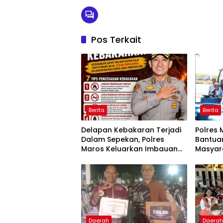
Pos Terkait
Berita
Berita
Delapan Kebakaran Terjadi
Polres 
Dalam Sepekan, Polres
Bantuan
Maros Keluarkan Imbauan
Masyar
kepada Masyarakat
Krisis A
Daerah
Daera