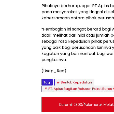
Pihaknya berharap, agar PT.Aplus ta
pada masyarakat yang tinggal di sek
kebersamaan antara pihak perusah
“Pembagian ini sangat berarti bagi w
tidak melihat dari nilai atau jumlah
sebagai rasa kepedulian pihak peru
yang baik bagi perusahaan lainnya
kegiatan yang bermanfaat bagi warga
pungkasnya.
(Usep_Red).
Tag:
Bentuk Kepedulian
PT. Aplus Bagikan Ratusan Paket Bera
Koramil 2303/Pulomerak Melak