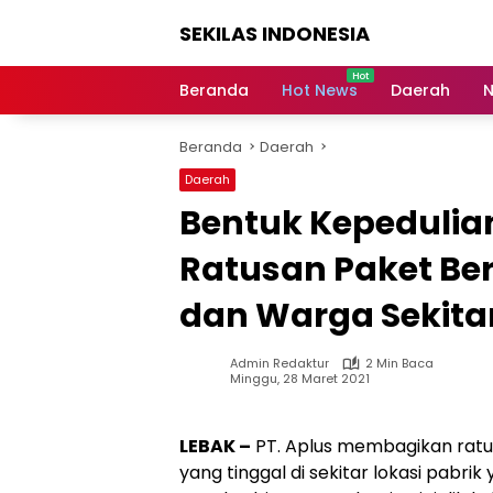
Langsung
SEKILAS INDONESIA
ke
konten
Berita
Terkini,
Beranda
Hot News
Daerah
N
Breaking
News,
Beranda
Daerah
Latest
World,
Daerah
Headlines,
Bentuk Kepedulian
News
Today
Ratusan Paket Be
dan Warga Sekita
Admin Redaktur
2 Min Baca
Minggu, 28 Maret 2021
LEBAK –
PT. Aplus membagikan rat
yang tinggal di sekitar lokasi pab