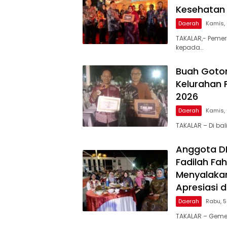
Kesehatan 
Daerah
Kamis,
TAKALAR,- Pemer
kepada…
Buah Goto
Kelurahan 
2026
Daerah
Kamis,
TAKALAR – Di ba
Anggota DPR
Fadilah Fah
Menyalakan
Apresiasi 
Daerah
Rabu, 
TAKALAR – Geme