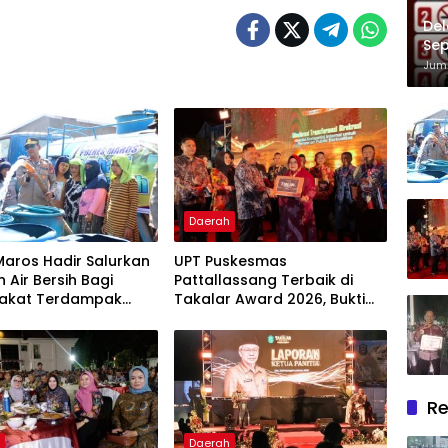
Del
Sep
Im
Juma
Daerah
Maros Hadir Salurkan
UPT Puskesmas
 Air Bersih Bagi
Pattallassang Terbaik di
akat Terdampak
Takalar Award 2026, Bukti
ir Bersih Di Maros
Komitmen Hadirkan
Pelayanan Kesehatan
Berkualitas
Re
h
Daerah