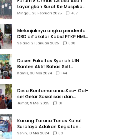
Forum 8 Ormas Cisoka Akan
Layangkan Surat Ke Muspika
Atas Adanya Kantor Matel di
Minggu, 23 Februari 2025
457
Cisoka
Melonjaknya angka penderita
DBD diTakalar Kabid PTKP HMI
Cab.Takalar angkat bicara
Selasa, 21 Januari 2025
308
Dosen Fakultas Syariah UIN
Banten Aktif Bahas Self
Declare Halal dalam Forum
Kamis, 30 Mei 2024
144
Ijtima Ulama MUI
Desa Bontomarannu,Kec- Gal-
sel Gelar Sosialisasi dan
Bimtek Pemutakhiran Data ID
Jumat, 9 Mei 2025
31
Karang Taruna Tunas Kahal
Suralaya Adakan Kegiatan
Bansos Terhadap Kaum
Senin, 13 Mei 2024
30
Dhuafa dan Anak Yatim-Piatu