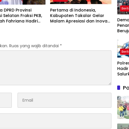
Beri
 DPRD Provinsi
Pertama di Indonesia,
i Selatan Fraksi PKB,
Kabupaten Takalar Gelar
Dem
lah Fahriana Hadiri
Malam Apresiasi dan Inovasi
Pena
i Apresiasi : Takalar
Award 2026: Panggung
Beruj
akan Lentera
Penghargaan bagi Pelayan
Ricuh
dian Melalui Malam
Publik Berprestasi
Wasp
si dan Inovasi Award
kan.
Ruas yang wajib ditandai
*
Timah
Beri
Belit
Timur
Polre
Terb
Hadir
Salur
Bantu
Bersi
Po
Masy
Terd
Krisis
Bersih
Maro