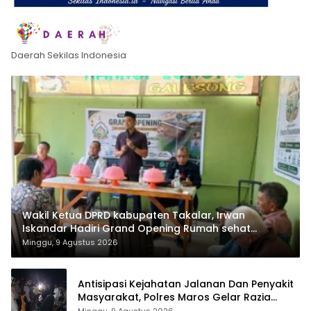
Daerah Sekilas Indonesia
Wakil Ketua DPRD kabupaten Takalar, Irwan
Iskandar Hadiri Grand Opening Rumah sehat
Pertama di Takalar, Melayani Terapis Gratis untuk
Minggu, 9 Agustus 2026
Pasien Dhuafa dan umum.
Antisipasi Kejahatan Jalanan Dan Penyakit
Masyarakat, Polres Maros Gelar Razia
Operasi Cipta Kondusif
Minggu, 9 Agustus 2026