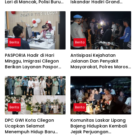
Lari di Mancak, Polisi Buru
Iskandar Hadiri Grand
Pengemudi Avanza Atau
Opening Rumah sehat
Kijang Innova
Pertama di Takalar,
Melayani Terapis Gratis
untuk Pasien Dhuafa dan
umum.
Berita
Berita
PASPORIA Hadir di Hari
Antisipasi Kejahatan
Minggu, Imigrasi Cilegon
Jalanan Dan Penyakit
Berikan Layanan Paspor
Masyarakat, Polres Maros
Sekaligus Cek Kesehatan
Gelar Razia Operasi Cipta
Gratis
Kondusif
Berita
Berita
DPC GWI Kota Cilegon
Komunitas Laskar Lipang
Ucapkan Selamat
Bajeng Hidupkan Kembali
Menempuh Hidup Baru
Jejak Perjuangan