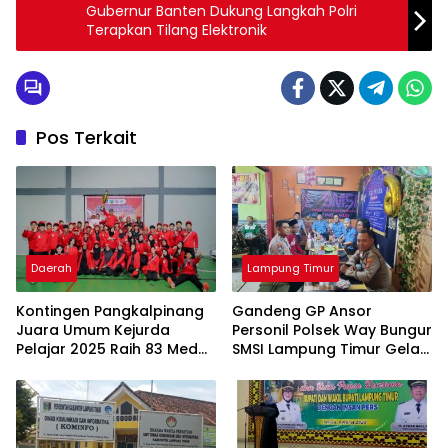
Gubernur Banten Dukung Langkah Polri
Terapkan Tilang Elektronik
Pos Terkait
Daerah
Lampung Timur
Kontingen Pangkalpinang
Gandeng GP Ansor
Juara Umum Kejurda
Personil Polsek Way Bungur
Pelajar 2025 Raih 83 Medali
SMSI Lampung Timur Gelar
di Belitung Timur, Ungguli
Bukber dan Berbagi Takjil
Enam Daerah