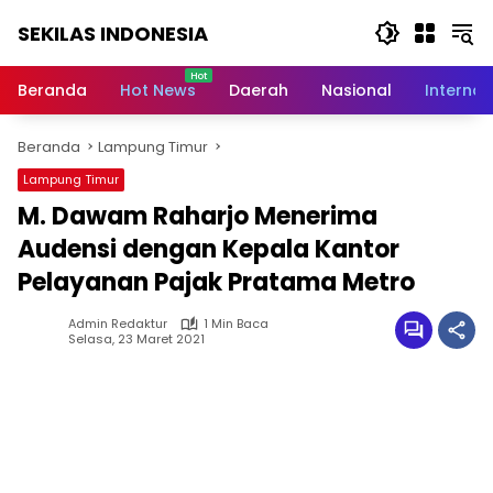
Langsung
SEKILAS INDONESIA
ke
konten
Berita
Terkini,
Beranda
Hot News
Daerah
Nasional
Internas
Breaking
News,
Beranda
Lampung Timur
Latest
World,
Lampung Timur
Headlines,
M. Dawam Raharjo Menerima
News
Today
Audensi dengan Kepala Kantor
Pelayanan Pajak Pratama Metro
Admin Redaktur
1 Min Baca
Selasa, 23 Maret 2021