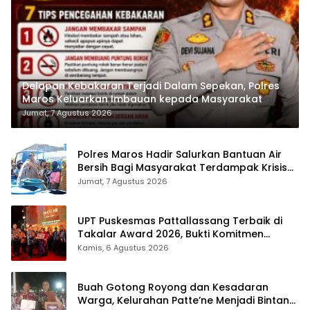
Delapan Kebakaran Terjadi Dalam Sepekan, Polres
Maros Keluarkan Imbauan kepada Masyarakat
Jumat, 7 Agustus 2026
Polres Maros Hadir Salurkan Bantuan Air
Bersih Bagi Masyarakat Terdampak Krisis
Air Bersih Di Maros
Jumat, 7 Agustus 2026
UPT Puskesmas Pattallassang Terbaik di
Takalar Award 2026, Bukti Komitmen
Hadirkan Pelayanan Kesehatan Berkualitas
Kamis, 6 Agustus 2026
Buah Gotong Royong dan Kesadaran
Warga, Kelurahan Patte’ne Menjadi Bintang