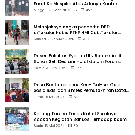
Surat Ke Muspika Atas Adanya Kantor
Matel di Cisoka
Minggu, 23 Februari 2025
457
Melonjaknya angka penderita DBD
diTakalar Kabid PTKP HMI Cab.Takalar
angkat bicara
Selasa, 21 Januari 2025
308
Dosen Fakultas Syariah UIN Banten Aktif
Bahas Self Declare Halal dalam Forum
Ijtima Ulama MUI
Kamis, 30 Mei 2024
144
Desa Bontomarannu,Kec- Gal-sel Gelar
Sosialisasi dan Bimtek Pemutakhiran Data
ID
Jumat, 9 Mei 2025
31
Karang Taruna Tunas Kahal Suralaya
Adakan Kegiatan Bansos Terhadap Kaum
Dhuafa dan Anak Yatim-Piatu
Senin, 13 Mei 2024
30