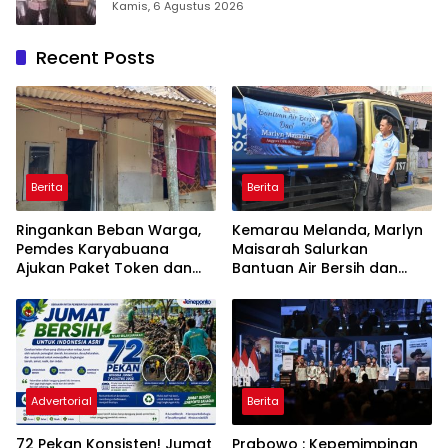
Takalar Award 2026
Kamis, 6 Agustus 2026
Recent Posts
Berita
Berita
Ringankan Beban Warga,
Kemarau Melanda, Marlyn
Pemdes Karyabuana
Maisarah Salurkan
Ajukan Paket Token dan
Bantuan Air Bersih dan
Penurunan Daya Listrik ke
Toren untuk Warga
PLN
Babakan Madang
Advertorial
Berita
72 Pekan Konsisten! Jumat
Prabowo : Kepemimpinan