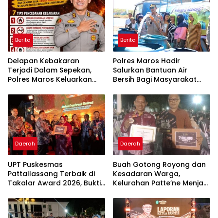
Berita
Berita
Delapan Kebakaran
Polres Maros Hadir
Terjadi Dalam Sepekan,
Salurkan Bantuan Air
Polres Maros Keluarkan
Bersih Bagi Masyarakat
Imbauan kepada
Terdampak Krisis Air Bersih
Masyarakat
Di Maros
Daerah
Daerah
UPT Puskesmas
Buah Gotong Royong dan
Pattallassang Terbaik di
Kesadaran Warga,
Takalar Award 2026, Bukti
Kelurahan Patte’ne Menjadi
Komitmen Hadirkan
Bintang Takalar Award
Pelayanan Kesehatan
2026
Berkualitas