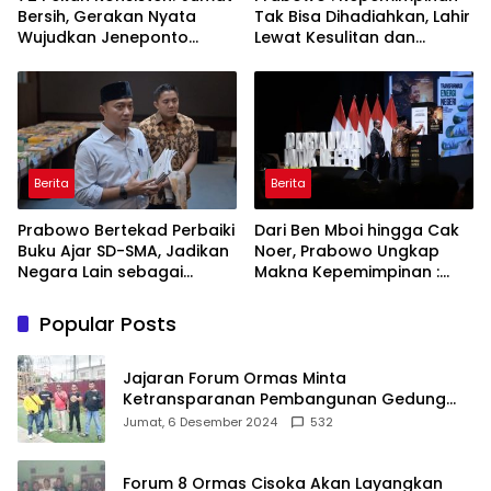
Bersih, Gerakan Nyata
Tak Bisa Dihadiahkan, Lahir
Wujudkan Jeneponto
Lewat Kesulitan dan
Bahagia dan Lingkungan
Keberanian
ASRI
Berita
Berita
Prabowo Bertekad Perbaiki
Dari Ben Mboi hingga Cak
Buku Ajar SD-SMA, Jadikan
Noer, Prabowo Ungkap
Negara Lain sebagai
Makna Kepemimpinan :
Referensi
Bekerja, Cintai Rakyat &
Gunakan Akal Sehat
Popular Posts
Jajaran Forum Ormas Minta
Ketransparanan Pembangunan Gedung
Damkar Di Kecamatan Cisoka
Jumat, 6 Desember 2024
532
Forum 8 Ormas Cisoka Akan Layangkan