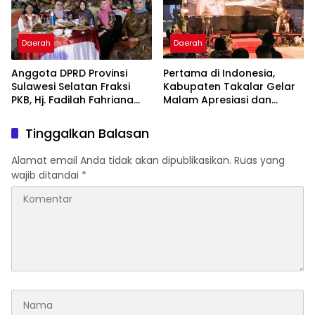
Daerah
Daerah
Anggota DPRD Provinsi
Pertama di Indonesia,
Sulawesi Selatan Fraksi
Kabupaten Takalar Gelar
PKB, Hj. Fadilah Fahriana
Malam Apresiasi dan
Hadiri Dan Beri Apresiasi :
Inovasi Award 2026:
Takalar Menyalakan
Panggung Penghargaan
Tinggalkan Balasan
Lentera Pengabdian
bagi Pelayan Publik
Melalui Malam Apresiasi
Berprestasi
Alamat email Anda tidak akan dipublikasikan.
Ruas yang
dan Inovasi Award 2026
wajib ditandai
*