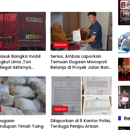
Del
Sep
Im
Juma
Daerah
masuk Bangka mobil
Serius, Ambas Laporkan
gkut Lima ,Ton
‎Temuan Dugaan Monopoli
ilegal Akhirnya
Belanja di Proyek Jalan Bang
an Polisi
Andra 2026
HuKrim
Re
Dugaan
Dilaporkan di 5 Kantor Polisi,
undupan Timah Tuing
Terduga Penipu Arisan