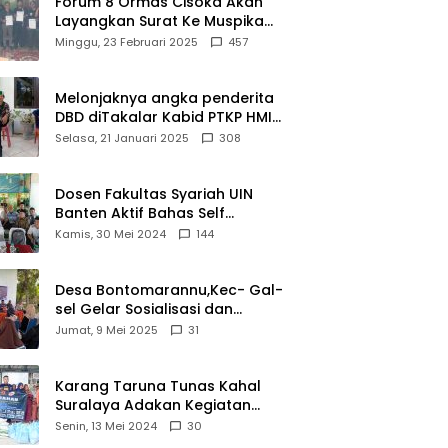
Forum 8 Ormas Cisoka Akan
Layangkan Surat Ke Muspika
Atas Adanya Kantor Matel di
Minggu, 23 Februari 2025
457
Cisoka
Melonjaknya angka penderita
DBD diTakalar Kabid PTKP HMI
Cab.Takalar angkat bicara
Selasa, 21 Januari 2025
308
Dosen Fakultas Syariah UIN
Banten Aktif Bahas Self
Declare Halal dalam Forum
Kamis, 30 Mei 2024
144
Ijtima Ulama MUI
Desa Bontomarannu,Kec- Gal-
sel Gelar Sosialisasi dan
Bimtek Pemutakhiran Data ID
Jumat, 9 Mei 2025
31
Karang Taruna Tunas Kahal
Suralaya Adakan Kegiatan
Bansos Terhadap Kaum
Senin, 13 Mei 2024
30
Dhuafa dan Anak Yatim-Piatu