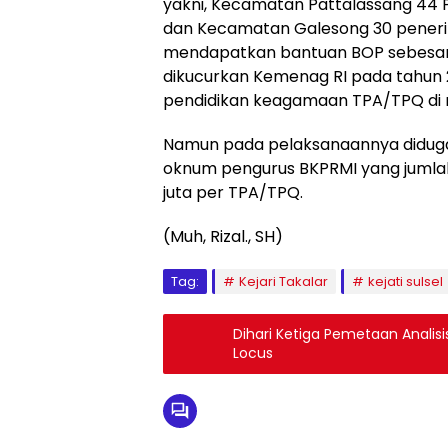
yakni, Kecamatan Pattalassang 44
dan Kecamatan Galesong 30 pener
mendapatkan bantuan BOP sebesar R
dikucurkan Kemenag RI pada tahun 2
pendidikan keagamaan TPA/TPQ di 
Namun pada pelaksanaannya diduga 
oknum pengurus BKPRMI yang jumlahn
juta per TPA/TPQ.
(Muh, Rizal., SH)
Tag:
Kejari Takalar
kejati sulsel
Dihari Ketiga Pemetaan Analisi
Locus