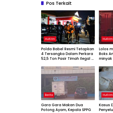
Pos Terkait
HuKrim
HuKrim
Polda Babel Resmi Tetapkan
Lolos 
4 Tersangka Dalam Perkara
Boks An
52,5 Ton Pasir Timah Ilegal Di
minyak 
Belitung
Diamank
Berita
HuKrim
Gara Gara Makan Dua
Kasus 
Potong Ayam, Kepala SPPG
Penyel