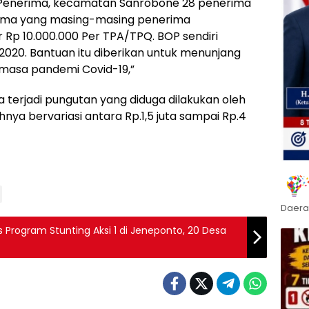
 Penerima, kecamatan Sanrobone 28 penerima
ima yang masing-masing penerima
p 10.000.000 Per TPA/TPQ. BOP sendiri
020. Bantuan itu diberikan untuk menunjang
masa pandemi Covid-19,”
terjadi pungutan yang diduga dilakukan oleh
ya bervariasi antara Rp.1,5 juta sampai Rp.4
Daera
s Program Stunting Aksi 1 di Jeneponto, 20 Desa