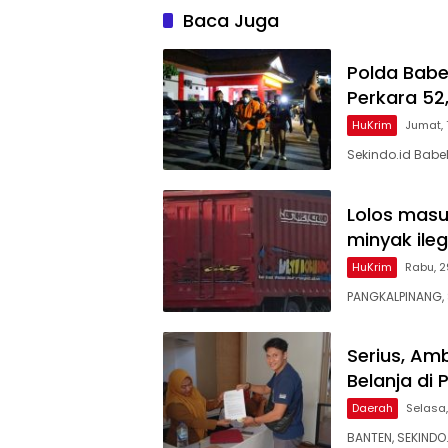
Baca Juga
Polda Babe
Perkara 52,
HuKrim
Jumat,
Sekindo.id Babe
Lolos masu
minyak ileg
HuKrim
Rabu, 2
PANGKALPINANG, 
Serius, Am
Belanja di
Daerah
Selasa,
BANTEN, SEKINDO