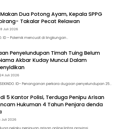
 Makan Dua Potong Ayam, Kepala SPPG
irang- Takalar Pecat Relawan
28 Juli 2026
O. ID – Polemik mencuat di lingkungan…
aan Penyelundupan Timah Tuing Belum
Nama Akbar Kuday Muncul Dalam
Penyidikan
24 Juli 2026
 SEKINDO. ID– Penanganan perkara dugaan penyelundupan 25…
di 5 Kantor Polisi, Terduga Penipu Arisan
rancam Hukuman 4 Tahun Penjara denda
a
5 Juli 2026
uga pelaku penipuan arisan online lintas provinsi…