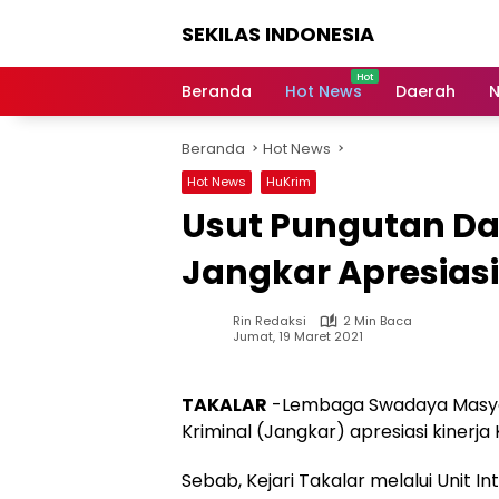
Langsung
SEKILAS INDONESIA
ke
konten
Berita
Terkini,
Beranda
Hot News
Daerah
N
Breaking
News,
Beranda
Hot News
Latest
World,
Hot News
HuKrim
Headlines,
Usut Pungutan D
News
Today
Jangkar Apresiasi 
Rin Redaksi
2 Min Baca
Jumat, 19 Maret 2021
TAKALAR
-Lembaga Swadaya Masyara
Kriminal (Jangkar) apresiasi kinerja 
Sebab, Kejari Takalar melalui Unit 