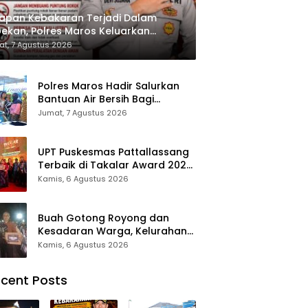
apan Kebakaran Terjadi Dalam
ekan, Polres Maros Keluarkan
bauan kepada Masyarakat
t, 7 Agustus 2026
Polres Maros Hadir Salurkan
Bantuan Air Bersih Bagi
Masyarakat Terdampak Krisis
Jumat, 7 Agustus 2026
Air Bersih Di Maros
UPT Puskesmas Pattallassang
Terbaik di Takalar Award 2026,
Bukti Komitmen Hadirkan
Kamis, 6 Agustus 2026
Pelayanan Kesehatan
Berkualitas
Buah Gotong Royong dan
Kesadaran Warga, Kelurahan
Patte’ne Menjadi Bintang
Kamis, 6 Agustus 2026
Takalar Award 2026
cent Posts