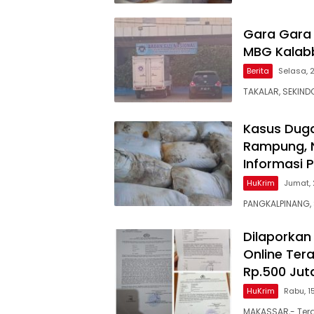
Gara Gara
MBG Kalabb
Berita
Selasa, 
TAKALAR, SEKIND
Kasus Dug
Rampung, 
Informasi 
HuKrim
Jumat, 
PANGKALPINANG,
Dilaporkan 
Online Te
Rp.500 Jut
HuKrim
Rabu, 1
MAKASSAR,- Terd