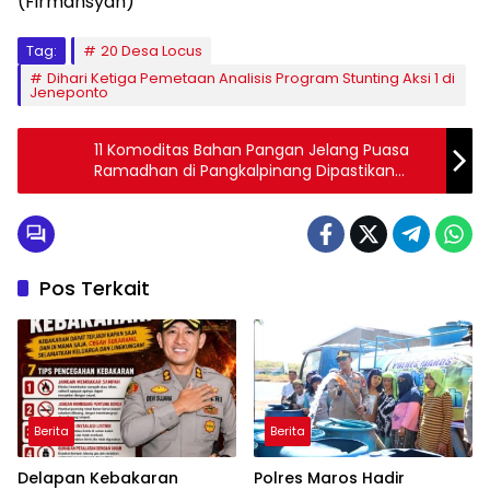
(Firmansyah)
Tag:
20 Desa Locus
Dihari Ketiga Pemetaan Analisis Program Stunting Aksi 1 di
Jeneponto
11 Komoditas Bahan Pangan Jelang Puasa
Ramadhan di Pangkalpinang Dipastikan
Aman
Pos Terkait
Berita
Berita
Delapan Kebakaran
Polres Maros Hadir