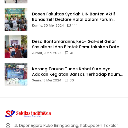
Dosen Fakultas Syariah UIN Banten Aktif
Bahas Self Declare Halal dalam Forum
Ijtima Ulama MUI
Kamis, 30 Mei 2024
144
Desa Bontomarannu,Kec- Gal-sel Gelar
Sosialisasi dan Bimtek Pemutakhiran Data
ID
Jumat, 9 Mei 2025
31
Karang Taruna Tunas Kahal Suralaya
Adakan Kegiatan Bansos Terhadap Kaum
Dhuafa dan Anak Yatim-Piatu
Senin, 13 Mei 2024
30
Jl. Diponegoro Ruko Biringbalang, Kabupaten Takalar