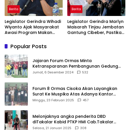
Berita
Berita
Legislator Gerindra Wihadi
Legislator Gerindra Marlyn
Wiyanto Ajak Masyarakat
Maisarah Tinjau Jembatan
Awasi Program Makan
Gantung Cibeber, Pastikan
Bergizi Gratis agar Tepat
Aspirasi Warga Terlaksana
Sasaran
Popular Posts
Jajaran Forum Ormas Minta
Ketransparanan Pembangunan Gedung
Damkar Di Kecamatan Cisoka
Jumat, 6 Desember 2024
532
Forum 8 Ormas Cisoka Akan Layangkan
Surat Ke Muspika Atas Adanya Kantor
Matel di Cisoka
Minggu, 23 Februari 2025
457
Melonjaknya angka penderita DBD
diTakalar Kabid PTKP HMI Cab.Takalar
angkat bicara
Selasa, 21 Januari 2025
308