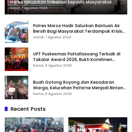
Maros Keluarkan Imbauan kepada Masyarakat
Jumat, 7 Agustus 2026
Polres Maros Hadir Salurkan Bantuan Air
Bersih Bagi Masyarakat Terdampak Krisis
Air Bersih Di Maros
Jumat, 7 Agustus 2026
UPT Puskesmas Pattallassang Terbaik di
Takalar Award 2026, Bukti Komitmen
Hadirkan Pelayanan Kesehatan Berkualitas
Kamis, 6 Agustus 2026
Buah Gotong Royong dan Kesadaran
Warga, Kelurahan Patte’ne Menjadi Bintang
Takalar Award 2026
Kamis, 6 Agustus 2026
Recent Posts