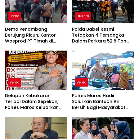
Berita
HuKrim
Demo Penambang
Polda Babel Resmi
Berujung Ricuh, Kantor
Tetapkan 4 Tersangka
Wasprod PT Timah di
Dalam Perkara 52,5 Ton
Belitung Timur Terbakar
Pasir Timah Ilegal Di
Belitung
Berita
Berita
Delapan Kebakaran
Polres Maros Hadir
Terjadi Dalam Sepekan,
Salurkan Bantuan Air
Polres Maros Keluarkan
Bersih Bagi Masyarakat
Imbauan kepada
Terdampak Krisis Air Bersih
Masyarakat
Di Maros