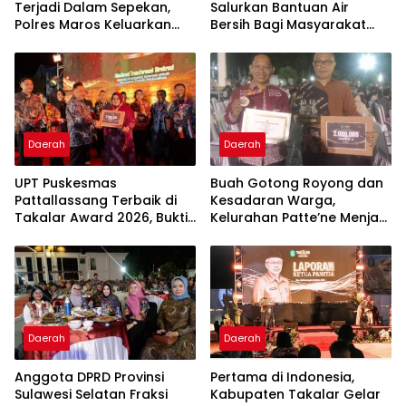
Terjadi Dalam Sepekan,
Salurkan Bantuan Air
Polres Maros Keluarkan
Bersih Bagi Masyarakat
Imbauan kepada
Terdampak Krisis Air Bersih
Masyarakat
Di Maros
Daerah
Daerah
UPT Puskesmas
Buah Gotong Royong dan
Pattallassang Terbaik di
Kesadaran Warga,
Takalar Award 2026, Bukti
Kelurahan Patte’ne Menjadi
Komitmen Hadirkan
Bintang Takalar Award
Pelayanan Kesehatan
2026
Berkualitas
Daerah
Daerah
Anggota DPRD Provinsi
Pertama di Indonesia,
Sulawesi Selatan Fraksi
Kabupaten Takalar Gelar