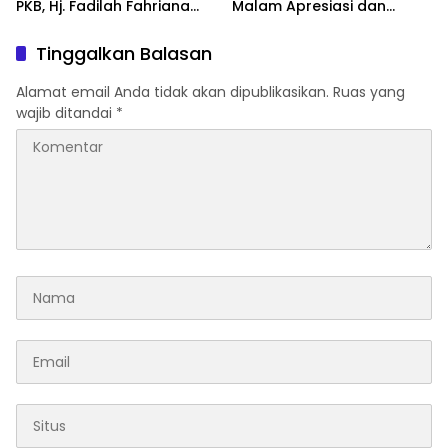
PKB, Hj. Fadilah Fahriana
Malam Apresiasi dan
Hadiri Dan Beri Apresiasi :
Inovasi Award 2026:
Takalar Menyalakan
Panggung Penghargaan
Tinggalkan Balasan
Lentera Pengabdian
bagi Pelayan Publik
Melalui Malam Apresiasi
Berprestasi
Alamat email Anda tidak akan dipublikasikan.
Ruas yang
dan Inovasi Award 2026
wajib ditandai
*