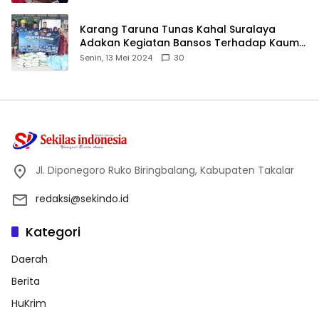
Karang Taruna Tunas Kahal Suralaya
Adakan Kegiatan Bansos Terhadap Kaum
Dhuafa dan Anak Yatim-Piatu
Senin, 13 Mei 2024
30
Jl. Diponegoro Ruko Biringbalang, Kabupaten Takalar
redaksi@sekindo.id
Kategori
Daerah
Berita
HuKrim