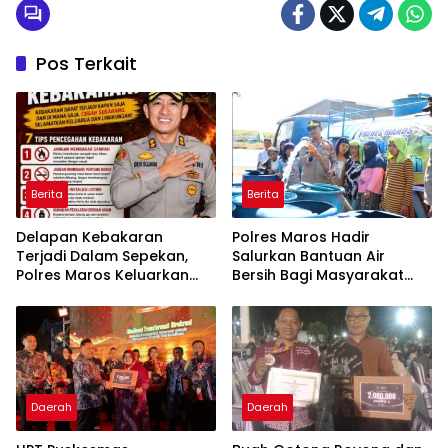
Pos Terkait
Berita
Berita
Delapan Kebakaran
Polres Maros Hadir
Terjadi Dalam Sepekan,
Salurkan Bantuan Air
Polres Maros Keluarkan
Bersih Bagi Masyarakat
Imbauan kepada
Terdampak Krisis Air Bersih
Masyarakat
Di Maros
Daerah
Daerah