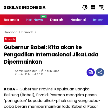
Langsung
SEKILAS INDONESIA
ke
konten
Berita
Terkini,
Beranda
Hot News
Daerah
Nasional
Internas
Breaking
News,
Beranda
Daerah
Latest
World,
Daerah
Headlines,
Gubernur Babel: Kita akan ke
News
Today
Pengadilan Internasional Jika Lada
Dipermainkan
Admin Redaktur
4 Min Baca
Kamis, 18 Maret 2021
KOBA –
Gubernur Provinsi Kepulauan Bangka
Belitung (Babel), Erzaldi Rosman mengirim pesan
‘peringatan’ kepada pihak-pihak asing yang coba-
coba berani mempermainkan lada Babel di Pasar