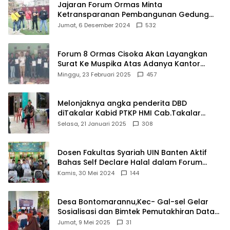
Jajaran Forum Ormas Minta
Ketransparanan Pembangunan Gedung
Damkar Di Kecamatan Cisoka
Jumat, 6 Desember 2024
532
Forum 8 Ormas Cisoka Akan Layangkan
Surat Ke Muspika Atas Adanya Kantor
Matel di Cisoka
Minggu, 23 Februari 2025
457
Melonjaknya angka penderita DBD
diTakalar Kabid PTKP HMI Cab.Takalar
angkat bicara
Selasa, 21 Januari 2025
308
Dosen Fakultas Syariah UIN Banten Aktif
Bahas Self Declare Halal dalam Forum
Ijtima Ulama MUI
Kamis, 30 Mei 2024
144
Desa Bontomarannu,Kec- Gal-sel Gelar
Sosialisasi dan Bimtek Pemutakhiran Data
ID
Jumat, 9 Mei 2025
31