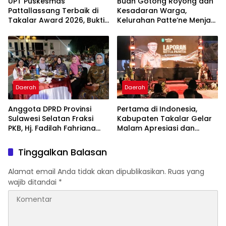
UPT Puskesmas
Buah Gotong Royong dan
Pattallassang Terbaik di
Kesadaran Warga,
Takalar Award 2026, Bukti
Kelurahan Patte’ne Menjadi
Komitmen Hadirkan
Bintang Takalar Award
Pelayanan Kesehatan
2026
Berkualitas
Daerah
Daerah
Anggota DPRD Provinsi
Pertama di Indonesia,
Sulawesi Selatan Fraksi
Kabupaten Takalar Gelar
PKB, Hj. Fadilah Fahriana
Malam Apresiasi dan
Hadiri Dan Beri Apresiasi :
Inovasi Award 2026:
Takalar Menyalakan
Panggung Penghargaan
Tinggalkan Balasan
Lentera Pengabdian
bagi Pelayan Publik
Melalui Malam Apresiasi
Berprestasi
Alamat email Anda tidak akan dipublikasikan.
Ruas yang
dan Inovasi Award 2026
wajib ditandai
*