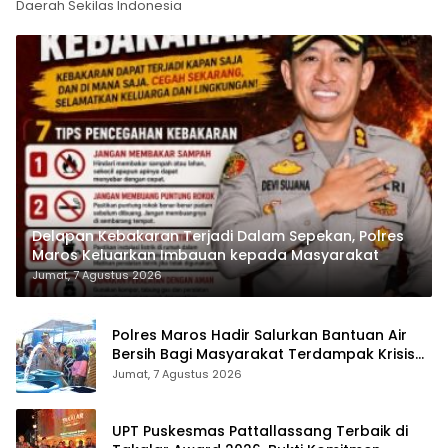
Daerah Sekilas Indonesia
Delapan Kebakaran Terjadi Dalam Sepekan, Polres
Maros Keluarkan Imbauan kepada Masyarakat
Jumat, 7 Agustus 2026
Polres Maros Hadir Salurkan Bantuan Air
Bersih Bagi Masyarakat Terdampak Krisis
Air Bersih Di Maros
Jumat, 7 Agustus 2026
UPT Puskesmas Pattallassang Terbaik di