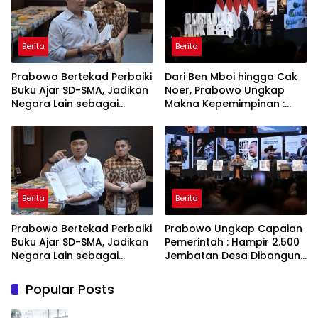
Berita
Berita
Prabowo Bertekad Perbaiki
Dari Ben Mboi hingga Cak
Buku Ajar SD-SMA, Jadikan
Noer, Prabowo Ungkap
Negara Lain sebagai
Makna Kepemimpinan :
Referensi
Bekerja, Cintai Rakyat &
Gunakan Akal Sehat
Berita
Berita
Prabowo Bertekad Perbaiki
Prabowo Ungkap Capaian
Buku Ajar SD-SMA, Jadikan
Pemerintah : Hampir 2.500
Negara Lain sebagai
Jembatan Desa Dibangun,
Referensi
100 Ribu Sekolah
Ditargetkan Direvitalisasi
Popular Posts