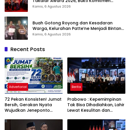
Takalar Award 2026, Bukti Komitmen
Hadirkan Pelayanan Kesehatan Berkualitas
Kamis, 6 Agustus 2026
Buah Gotong Royong dan Kesadaran
Warga, Kelurahan Patte’ne Menjadi Bintang
Takalar Award 2026
Kamis, 6 Agustus 2026
Recent Posts
Advertorial
Berita
72 Pekan Konsisten! Jumat
Prabowo : Kepemimpinan
Bersih, Gerakan Nyata
Tak Bisa Dihadiahkan, Lahir
Wujudkan Jeneponto
Lewat Kesulitan dan
Bahagia dan Lingkungan
Keberanian
ASRI