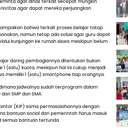
meminta agar dinas terkait secepat mungkin
ioritas agar dapat mereka perjuangkan
yampaikan bahwa terkait proses belajar tatap
ksanakan, namun tetap ada solusi agar guru dapat
lalui kunjungan ke rumah siswa meskipun belum
ajar daring pembagiannya ditentukan bukan
1 (satu) kuota, meskipun hal ini cukup menjadi
a memiliki 1 (satu) smartphone tiap orangnya.
ar dimana jadwalnya sudah terprogram dalam
SD dan SMP dan SMA.
 pintar (KIP) sama permasalahannya dengan
rima bantuan social dari pemerintah harus masuk
d semua bantuan tertunda.