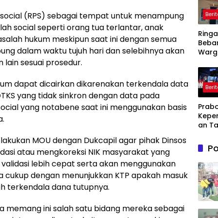
social (RPS) sebagai tempat untuk menampung
Beri
 social seperti orang tua terlantar, anak
Ring
asalah hukum meskipun saat ini dengan semua
Beba
 dalam waktu tujuh hari dan selebihnya akan
Warg
Pemd
lain sesuai prosedur.
Kary
Ajuka
lum dapat dicairkan dikarenakan terkendala data
Beri
Toke
DTKS yang tidak sinkron dengan data pada
Penu
Prabo
ocial yang notabene saat ini menggunakan basis
Daya L
Kepe
ke PL
a.
an Ta
Dihad
elakukan MOU dengan Dukcapil agar pihak Dinsos
Lahir
Po
idasi atau mengkoreksi NIK masyarakat yang
Kesul
dan
validasi lebih cepat serta akan menggunakan
Kebe
 data cukup dengan menunjukkan KTP apakah masuk
ih terkendala dana tutupnya.
a memang ini salah satu bidang mereka sebagai