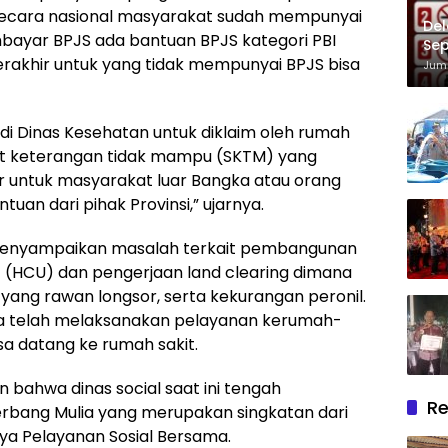
secara nasional masyarakat sudah mempunyai
Del
ayar BPJS ada bantuan BPJS kategori PBI
Sep
rakhir untuk yang tidak mempunyai BPJS bisa
Im
Juma
i Dinas Kesehatan untuk diklaim oleh rumah
at keterangan tidak mampu (SKTM) yang
khir untuk masyarakat luar Bangka atau orang
tuan dari pihak Provinsi,” ujarnya.
 menyampaikan masalah terkait pembangunan
it (HCU) dan pengerjaan land clearing dimana
yang rawan longsor, serta kekurangan peronil.
a telah melaksanakan pelayanan kerumah-
a datang ke rumah sakit.
n bahwa dinas social saat ini tengah
Re
rbang Mulia yang merupakan singkatan dari
a Pelayanan Sosial Bersama.