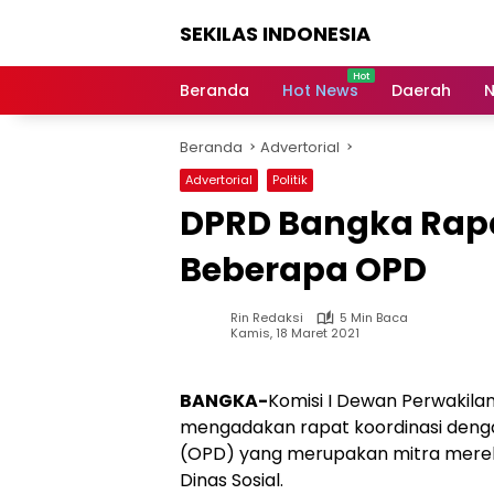
Langsung
SEKILAS INDONESIA
ke
konten
Berita
Terkini,
Beranda
Hot News
Daerah
N
Breaking
News,
Beranda
Advertorial
Latest
World,
Advertorial
Politik
Headlines,
DPRD Bangka Rapa
News
Today
Beberapa OPD
Rin Redaksi
5 Min Baca
Kamis, 18 Maret 2021
BANGKA-
Komisi I Dewan Perwakil
mengadakan rapat koordinasi deng
(OPD) yang merupakan mitra mereka
Dinas Sosial.