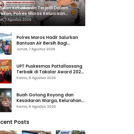
apan Kebakaran Terjadi Dalam
ekan, Polres Maros Keluarkan
bauan kepada Masyarakat
t, 7 Agustus 2026
Polres Maros Hadir Salurkan
Bantuan Air Bersih Bagi
Masyarakat Terdampak Krisis
Jumat, 7 Agustus 2026
Air Bersih Di Maros
UPT Puskesmas Pattallassang
Terbaik di Takalar Award 2026,
Bukti Komitmen Hadirkan
Kamis, 6 Agustus 2026
Pelayanan Kesehatan
Berkualitas
Buah Gotong Royong dan
Kesadaran Warga, Kelurahan
Patte’ne Menjadi Bintang
Kamis, 6 Agustus 2026
Takalar Award 2026
cent Posts