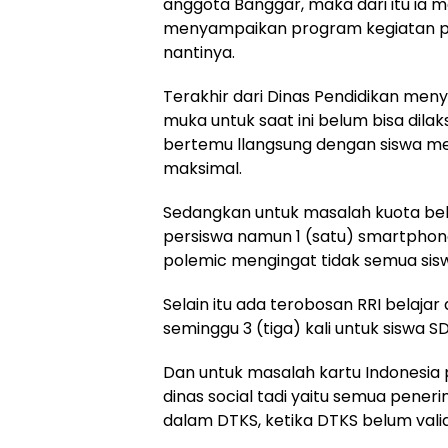
anggota Banggar, maka dari itu ia 
menyampaikan program kegiatan pr
nantinya.
Terakhir dari Dinas Pendidikan men
muka untuk saat ini belum bisa dila
bertemu llangsung dengan siswa me
maksimal.
Sedangkan untuk masalah kuota bel
persiswa namun 1 (satu) smartphone 
polemic mengingat tidak semua sisw
Selain itu ada terobosan RRI belaj
seminggu 3 (tiga) kali untuk siswa 
Dan untuk masalah kartu Indonesia
dinas social tadi yaitu semua pene
dalam DTKS, ketika DTKS belum vali