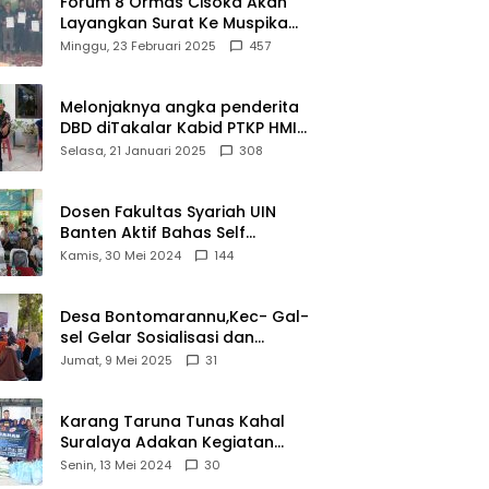
Forum 8 Ormas Cisoka Akan
Layangkan Surat Ke Muspika
Atas Adanya Kantor Matel di
Minggu, 23 Februari 2025
457
Cisoka
Melonjaknya angka penderita
DBD diTakalar Kabid PTKP HMI
Cab.Takalar angkat bicara
Selasa, 21 Januari 2025
308
Dosen Fakultas Syariah UIN
Banten Aktif Bahas Self
Declare Halal dalam Forum
Kamis, 30 Mei 2024
144
Ijtima Ulama MUI
Desa Bontomarannu,Kec- Gal-
sel Gelar Sosialisasi dan
Bimtek Pemutakhiran Data ID
Jumat, 9 Mei 2025
31
Karang Taruna Tunas Kahal
Suralaya Adakan Kegiatan
Bansos Terhadap Kaum
Senin, 13 Mei 2024
30
Dhuafa dan Anak Yatim-Piatu