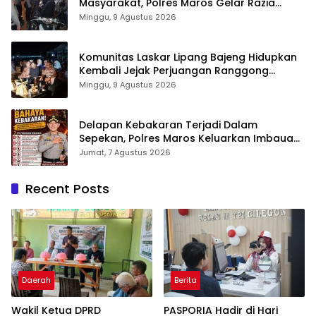
Masyarakat, Polres Maros Gelar Razia
Operasi Cipta Kondusif
Minggu, 9 Agustus 2026
Komunitas Laskar Lipang Bajeng Hidupkan
Kembali Jejak Perjuangan Ranggong
Daeng Romo, Wabup Takalar: Apresiasi
Minggu, 9 Agustus 2026
Bahwa Sejarah Adalah Warisan yang Tak
Ternilai”.
Delapan Kebakaran Terjadi Dalam
Sepekan, Polres Maros Keluarkan Imbauan
kepada Masyarakat
Jumat, 7 Agustus 2026
Recent Posts
Daerah
Berita
Wakil Ketua DPRD
PASPORIA Hadir di Hari