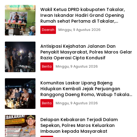
Wakil Ketua DPRD kabupaten Takalar,
Irwan Iskandar Hadiri Grand Opening
Rumah sehat Pertama di Takalar,
Melayani Terapis Gratis untuk Pasien
Daerah
Minggu, 9 Agustus 2026
Dhuafa dan umum.
Antisipasi Kejahatan Jalanan Dan
Penyakit Masyarakat, Polres Maros Gelar
Razia Operasi Cipta Kondusif
Berita
Minggu, 9 Agustus 2026
Komunitas Laskar Lipang Bajeng
Hidupkan Kembali Jejak Perjuangan
Ranggong Daeng Romo, Wabup Takalar:
Apresiasi Bahwa Sejarah Adalah
Berita
Minggu, 9 Agustus 2026
Warisan yang Tak Ternilai”.
Delapan Kebakaran Terjadi Dalam
Sepekan, Polres Maros Keluarkan
Imbauan kepada Masyarakat