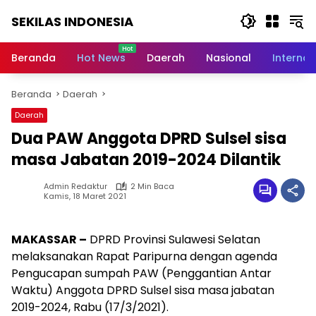
Langsung
SEKILAS INDONESIA
ke
konten
Berita
Terkini,
Beranda
Hot News
Daerah
Nasional
Internas
Breaking
News,
Beranda
Daerah
Latest
World,
Daerah
Headlines,
Dua PAW Anggota DPRD Sulsel sisa
News
Today
masa Jabatan 2019-2024 Dilantik
Admin Redaktur
2 Min Baca
Kamis, 18 Maret 2021
MAKASSAR –
DPRD Provinsi Sulawesi Selatan
melaksanakan Rapat Paripurna dengan agenda
Pengucapan sumpah PAW (Penggantian Antar
Waktu) Anggota DPRD Sulsel sisa masa jabatan
2019-2024, Rabu (17/3/2021).