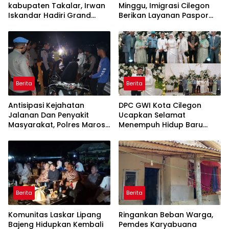
kabupaten Takalar, Irwan
Minggu, Imigrasi Cilegon
Iskandar Hadiri Grand
Berikan Layanan Paspor
Opening Rumah sehat
Sekaligus Cek Kesehatan
Pertama di Takalar,
Gratis
Melayani Terapis Gratis
untuk Pasien Dhuafa dan
umum.
Berita
Berita
Antisipasi Kejahatan
DPC GWI Kota Cilegon
Jalanan Dan Penyakit
Ucapkan Selamat
Masyarakat, Polres Maros
Menempuh Hidup Baru
Gelar Razia Operasi Cipta
untuk Hana Novia dan
Kondusif
Tuanku Ihza Kemalsya
Damanik
Berita
Berita
Komunitas Laskar Lipang
Ringankan Beban Warga,
Bajeng Hidupkan Kembali
Pemdes Karyabuana