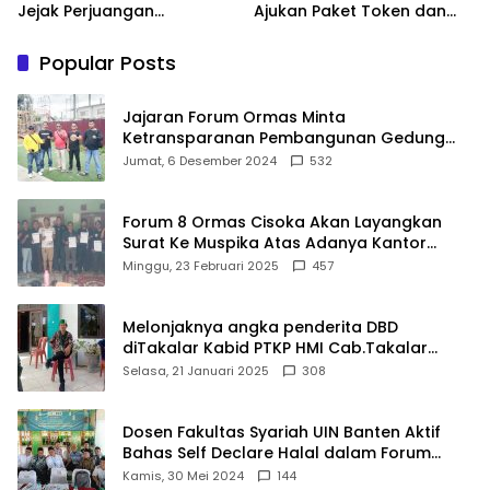
Jejak Perjuangan
Ajukan Paket Token dan
Ranggong Daeng Romo,
Penurunan Daya Listrik ke
Wabup Takalar: Apresiasi
PLN
Popular Posts
Bahwa Sejarah Adalah
Warisan yang Tak Ternilai”.
Jajaran Forum Ormas Minta
Ketransparanan Pembangunan Gedung
Damkar Di Kecamatan Cisoka
Jumat, 6 Desember 2024
532
Forum 8 Ormas Cisoka Akan Layangkan
Surat Ke Muspika Atas Adanya Kantor
Matel di Cisoka
Minggu, 23 Februari 2025
457
Melonjaknya angka penderita DBD
diTakalar Kabid PTKP HMI Cab.Takalar
angkat bicara
Selasa, 21 Januari 2025
308
Dosen Fakultas Syariah UIN Banten Aktif
Bahas Self Declare Halal dalam Forum
Ijtima Ulama MUI
Kamis, 30 Mei 2024
144