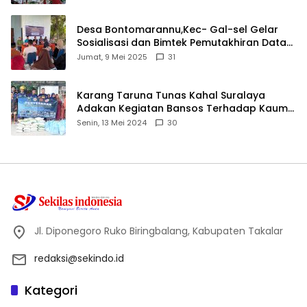
Desa Bontomarannu,Kec- Gal-sel Gelar
Sosialisasi dan Bimtek Pemutakhiran Data
ID
Jumat, 9 Mei 2025
31
Karang Taruna Tunas Kahal Suralaya
Adakan Kegiatan Bansos Terhadap Kaum
Dhuafa dan Anak Yatim-Piatu
Senin, 13 Mei 2024
30
Jl. Diponegoro Ruko Biringbalang, Kabupaten Takalar
redaksi@sekindo.id
Kategori