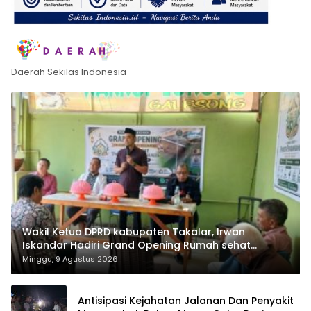
Daerah Sekilas Indonesia
Wakil Ketua DPRD kabupaten Takalar, Irwan
Iskandar Hadiri Grand Opening Rumah sehat
Pertama di Takalar, Melayani Terapis Gratis untuk
Minggu, 9 Agustus 2026
Pasien Dhuafa dan umum.
Antisipasi Kejahatan Jalanan Dan Penyakit