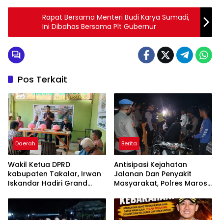
Rapat Bersama Menteri Budi Karya Sumadi,
Ini Dibahas Bersama Plt Gubernur
Pos Terkait
Daerah
Berita
Wakil Ketua DPRD
Antisipasi Kejahatan
kabupaten Takalar, Irwan
Jalanan Dan Penyakit
Iskandar Hadiri Grand
Masyarakat, Polres Maros
Opening Rumah sehat
Gelar Razia Operasi Cipta
Pertama di Takalar,
Kondusif
Melayani Terapis Gratis