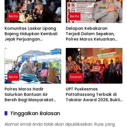
untuk Pasien Dhuafa dan
umum.
Berita
Berita
Komunitas Laskar Lipang
Delapan Kebakaran
Bajeng Hidupkan Kembali
Terjadi Dalam Sepekan,
Jejak Perjuangan
Polres Maros Keluarkan
Ranggong Daeng Romo,
Imbauan kepada
Wabup Takalar: Apresiasi
Masyarakat
Bahwa Sejarah Adalah
Warisan yang Tak Ternilai”.
Berita
Daerah
Polres Maros Hadir
UPT Puskesmas
Salurkan Bantuan Air
Pattallassang Terbaik di
Bersih Bagi Masyarakat
Takalar Award 2026, Bukti
Terdampak Krisis Air Bersih
Komitmen Hadirkan
Di Maros
Pelayanan Kesehatan
Tinggalkan Balasan
Berkualitas
Alamat email Anda tidak akan dipublikasikan.
Ruas yang