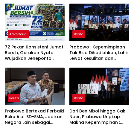
Penurunan Daya Listrik ke
Toren untuk Warga
PLN
Babakan Madang
Advertorial
Berita
72 Pekan Konsisten! Jumat
Prabowo : Kepemimpinan
Bersih, Gerakan Nyata
Tak Bisa Dihadiahkan, Lahir
Wujudkan Jeneponto
Lewat Kesulitan dan
Bahagia dan Lingkungan
Keberanian
ASRI
Berita
Berita
Prabowo Bertekad Perbaiki
Dari Ben Mboi hingga Cak
Buku Ajar SD-SMA, Jadikan
Noer, Prabowo Ungkap
Negara Lain sebagai
Makna Kepemimpinan :
Referensi
Bekerja, Cintai Rakyat &
Gunakan Akal Sehat