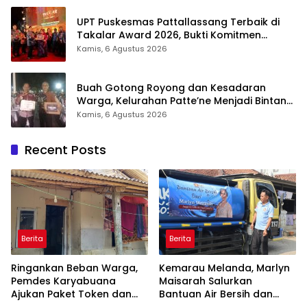
UPT Puskesmas Pattallassang Terbaik di
Takalar Award 2026, Bukti Komitmen
Hadirkan Pelayanan Kesehatan Berkualitas
Kamis, 6 Agustus 2026
Buah Gotong Royong dan Kesadaran
Warga, Kelurahan Patte’ne Menjadi Bintang
Takalar Award 2026
Kamis, 6 Agustus 2026
Recent Posts
Berita
Berita
Ringankan Beban Warga,
Kemarau Melanda, Marlyn
Pemdes Karyabuana
Maisarah Salurkan
Ajukan Paket Token dan
Bantuan Air Bersih dan