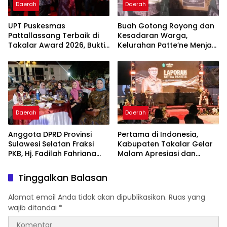
Daerah
Daerah
UPT Puskesmas
Buah Gotong Royong dan
Pattallassang Terbaik di
Kesadaran Warga,
Takalar Award 2026, Bukti
Kelurahan Patte’ne Menjadi
Komitmen Hadirkan
Bintang Takalar Award
Pelayanan Kesehatan
2026
Berkualitas
Daerah
Daerah
Anggota DPRD Provinsi
Pertama di Indonesia,
Sulawesi Selatan Fraksi
Kabupaten Takalar Gelar
PKB, Hj. Fadilah Fahriana
Malam Apresiasi dan
Hadiri Dan Beri Apresiasi :
Inovasi Award 2026:
Takalar Menyalakan
Panggung Penghargaan
Tinggalkan Balasan
Lentera Pengabdian
bagi Pelayan Publik
Melalui Malam Apresiasi
Berprestasi
Alamat email Anda tidak akan dipublikasikan.
Ruas yang
dan Inovasi Award 2026
wajib ditandai
*