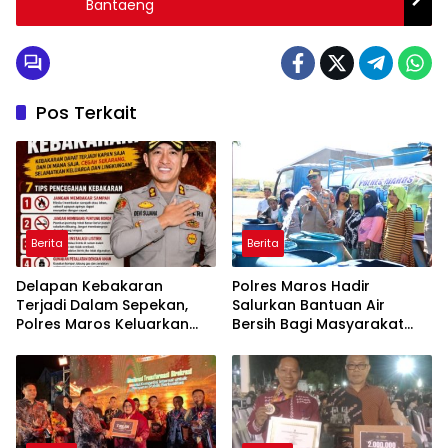
Bantaeng
Pos Terkait
Berita
Berita
Delapan Kebakaran
Polres Maros Hadir
Terjadi Dalam Sepekan,
Salurkan Bantuan Air
Polres Maros Keluarkan
Bersih Bagi Masyarakat
Imbauan kepada
Terdampak Krisis Air Bersih
Masyarakat
Di Maros