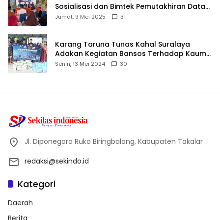
Sosialisasi dan Bimtek Pemutakhiran Data
ID
Jumat, 9 Mei 2025
31
Karang Taruna Tunas Kahal Suralaya
Adakan Kegiatan Bansos Terhadap Kaum
Dhuafa dan Anak Yatim-Piatu
Senin, 13 Mei 2024
30
Jl. Diponegoro Ruko Biringbalang, Kabupaten Takalar
redaksi@sekindo.id
Kategori
Daerah
Berita