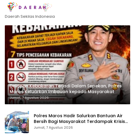
Daerah Sekilas Indonesia
Delapan Kebakaran Terjadi Dalam Sepekan, Polres
Maros Keluarkan Imbauan kepada Masyarakat
Jumat, 7 Agustus 2026
Polres Maros Hadir Salurkan Bantuan Air
Bersih Bagi Masyarakat Terdampak Krisis
Air Bersih Di Maros
Jumat, 7 Agustus 2026