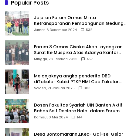
Popular Posts
Jajaran Forum Ormas Minta
Ketransparanan Pembangunan Gedung
Damkar Di Kecamatan Cisoka
Jumat, 6 Desember 2024
532
Forum 8 Ormas Cisoka Akan Layangkan
Surat Ke Muspika Atas Adanya Kantor
Matel di Cisoka
Minggu, 23 Februari 2025
457
Melonjaknya angka penderita DBD
diTakalar Kabid PTKP HMI Cab.Takalar
angkat bicara
Selasa, 21 Januari 2025
308
Dosen Fakultas Syariah UIN Banten Aktif
Bahas Self Declare Halal dalam Forum
Ijtima Ulama MUI
Kamis, 30 Mei 2024
144
Desa Bontomarannu,Kec- Gal-sel Gelar