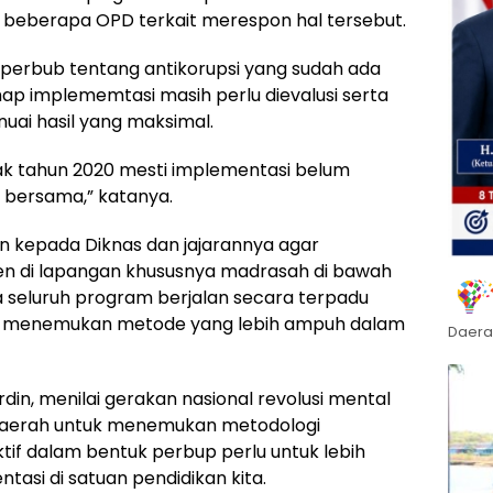
beberapa OPD terkait merespon hal tersebut.
i perbub tentang antikorupsi yang sudah ada
ap implememtasi masih perlu dievalusi serta
uai hasil yang maksimal.
k tahun 2020 mesti implementasi belum
 bersama,” katanya.
 kepada Diknas dan jajarannya agar
en di lapangan khususnya madrasah di bawah
 seluruh program berjalan secara terpadu
tuk menemukan metode yang lebih ampuh dalam
Daera
din, menilai gerakan nasional revolusi mental
 daerah untuk menemukan metodologi
if dalam bentuk perbup perlu untuk lebih
asi di satuan pendidikan kita.