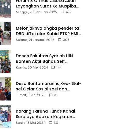
Forum 8 Ormas Cisoka Akan
Layangkan Surat Ke Muspika
Atas Adanya Kantor Matel di
Minggu, 23 Februari 2025
457
Cisoka
Melonjaknya angka penderita
DBD diTakalar Kabid PTKP HMI
Cab.Takalar angkat bicara
Selasa, 21 Januari 2025
308
Dosen Fakultas Syariah UIN
Banten Aktif Bahas Self
Declare Halal dalam Forum
Kamis, 30 Mei 2024
144
Ijtima Ulama MUI
Desa Bontomarannu,Kec- Gal-
sel Gelar Sosialisasi dan
Bimtek Pemutakhiran Data ID
Jumat, 9 Mei 2025
31
Karang Taruna Tunas Kahal
Suralaya Adakan Kegiatan
Bansos Terhadap Kaum
Senin, 13 Mei 2024
30
Dhuafa dan Anak Yatim-Piatu