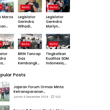
2026
ta
Berita
Berita
s Maros
Legislator
Legislator
Gerindra
Gerindra
kan
Wihadi
Marlyn
an Air
Wiyanto Ajak
Maisarah
h Bagi
Masyarakat
Tinjau
arakat
Awasi
Jembatan
ta
Berita
Berita
ampak
Program
Gantung
 Air
Makan
Cibeber,
lator
BRIN Tancap
Tingkatkan
 Di
Bergizi Gratis
Pastikan
dra
Gas
Kualitas SDM
s
agar Tepat
Aspirasi
ka
Kembangkan
Indonesia,
Sasaran
Warga
a Desi
AI, Nuklir, dan
Prabowo
Terlaksana
ng
Semikondukt
Bangun
pular Posts
M
or Demi
Sekolah
mbang
Dongkrak
Unggulan
ngi
Ekonomi
hingga
Jajaran Forum Ormas Minta
k Usaha
Indonesia
Undang
Ketransparanan
Universitas
Pembangunan Gedung
Jumat, 6 Desember 2024
532
Terbaik
Damkar Di Kecamatan Cisoka
Dunia