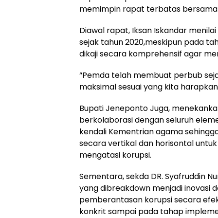
memimpin rapat terbatas bersama 
Diawal rapat, Iksan Iskandar menila
sejak tahun 2020,meskipun pada tah
dikaji secara komprehensif agar men
“Pemda telah membuat perbub seja
maksimal sesuai yang kita harapkan
Bupati Jeneponto Juga, menekankan
berkolaborasi dengan seluruh elem
kendali Kementrian agama sehingga
secara vertikal dan horisontal un
mengatasi korupsi.
Sementara, sekda DR. Syafruddin Nur
yang dibreakdown menjadi inovasi
pemberantasan korupsi secara efekt
konkrit sampai pada tahap implement