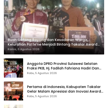
Buah Gotong Royong dan Kesadaran Warga,
Kelurahan Patte’ne Menjadi Bintang Takalar Award
2026
Kamis, 6 Agustus 2026
Anggota DPRD Provinsi Sulawesi Selatan
Fraksi PKB, Hj. Fadilah Fahriana Hadiri Dan
Beri Apresiasi : Takalar Menyalakan Lentera
Rabu, 5 Agustus 2026
Pengabdian Melalui Malam Apresiasi dan
Inovasi Award 2026
Pertama di Indonesia, Kabupaten Takalar
Gelar Malam Apresiasi dan Inovasi Award
2026: Panggung Penghargaan bagi
Rabu, 5 Agustus 2026
Pelayan Publik Berprestasi