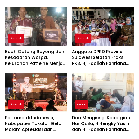
Daerah
Daerah
Buah Gotong Royong dan
Anggota DPRD Provinsi
Kesadaran Warga,
Sulawesi Selatan Fraksi
Kelurahan Patte’ne Menjadi
PKB, Hj. Fadilah Fahriana
Bintang Takalar Award
Hadiri Dan Beri Apresiasi :
2026
Takalar Menyalakan
Lentera Pengabdian
Melalui Malam Apresiasi
dan Inovasi Award 2026
Daerah
Berita
Pertama di Indonesia,
Doa Mengiringi Kepergian
Kabupaten Takalar Gelar
Nur Qaila, H.Hengky Yasin
Malam Apresiasi dan
dan Hj. Fadilah Fahriana
Inovasi Award 2026:
Hadir Menguatkan