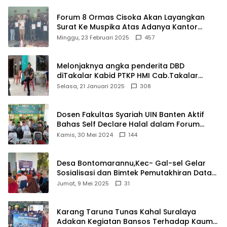
Forum 8 Ormas Cisoka Akan Layangkan
Surat Ke Muspika Atas Adanya Kantor
Matel di Cisoka
Minggu, 23 Februari 2025
457
Melonjaknya angka penderita DBD
diTakalar Kabid PTKP HMI Cab.Takalar
angkat bicara
Selasa, 21 Januari 2025
308
Dosen Fakultas Syariah UIN Banten Aktif
Bahas Self Declare Halal dalam Forum
Ijtima Ulama MUI
Kamis, 30 Mei 2024
144
Desa Bontomarannu,Kec- Gal-sel Gelar
Sosialisasi dan Bimtek Pemutakhiran Data
ID
Jumat, 9 Mei 2025
31
Karang Taruna Tunas Kahal Suralaya
Adakan Kegiatan Bansos Terhadap Kaum