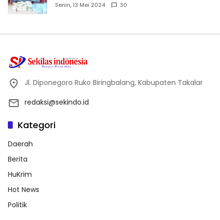
Dhuafa dan Anak Yatim-Piatu
Senin, 13 Mei 2024
30
Jl. Diponegoro Ruko Biringbalang, Kabupaten Takalar
redaksi@sekindo.id
Kategori
Daerah
Berita
HuKrim
Hot News
Politik