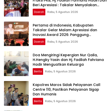
Fraksi PKB, Hj. Fadilah Fahriana Hadiri Dan
Beri Apresiasi : Takalar Menyalakan
Lentera Pengabdian Melalui Malam
Daerah
Rabu, 5 Agustus 2026
Apresiasi dan Inovasi Award 2026
Pertama di Indonesia, Kabupaten
Takalar Gelar Malam Apresiasi dan
Inovasi Award 2026: Panggung
Penghargaan bagi Pelayan Publik
Daerah
Rabu, 5 Agustus 2026
Berprestasi
Doa Mengiringi Kepergian Nur Qaila,
H.Hengky Yasin dan Hj. Fadilah Fahriana
Hadir Menguatkan Keluarga
Berita
Rabu, 5 Agustus 2026
Kapolres Maros Sidak Pelayanan Call
Centre 110, Pastikan Pelayanan Sigap
Dan Humanis
Berita
Rabu, 5 Agustus 2026