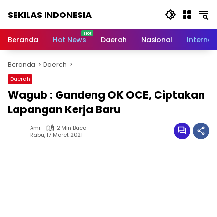
Langsung
SEKILAS INDONESIA
ke
konten
Berita
Terkini,
Beranda
Hot News
Daerah
Nasional
Internas
Breaking
News,
Beranda
Daerah
Latest
World,
Daerah
Headlines,
Wagub : Gandeng OK OCE, Ciptakan
News
Today
Lapangan Kerja Baru
Amr
2 Min Baca
Rabu, 17 Maret 2021