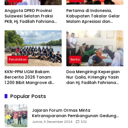
Anggota DPRD Provinsi
Pertama di Indonesia,
Sulawesi Selatan Fraksi
Kabupaten Takalar Gelar
PKB, Hj. Fadilah Fahriana
Malam Apresiasi dan
Hadiri Dan Beri Apresiasi :
Inovasi Award 2026:
Takalar Menyalakan
Panggung Penghargaan
Lentera Pengabdian
bagi Pelayan Publik
Melalui Malam Apresiasi
Berprestasi
dan Inovasi Award 2026
Pendidikan
Berita
KKN-PPM UGM Bakam
Doa Mengiringi Kepergian
Bercerita 2026 Tanam
Nur Qaila, H.Hengky Yasin
1.200 Bibit Mangrove di
dan Hj. Fadilah Fahriana
Sungai Layang
Hadir Menguatkan
Keluarga
Popular Posts
Jajaran Forum Ormas Minta
Ketransparanan Pembangunan Gedung
Damkar Di Kecamatan Cisoka
Jumat, 6 Desember 2024
532