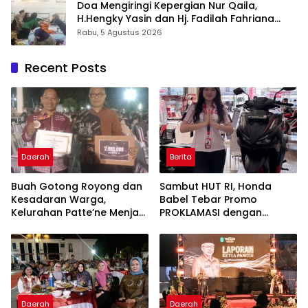
Doa Mengiringi Kepergian Nur Qaila,
H.Hengky Yasin dan Hj. Fadilah Fahriana
Hadir Menguatkan Keluarga
Rabu, 5 Agustus 2026
Recent Posts
Daerah
Berita
Buah Gotong Royong dan
Sambut HUT RI, Honda
Kesadaran Warga,
Babel Tebar Promo
Kelurahan Patte’ne Menjadi
PROKLAMASI dengan
Bintang Takalar Award
Diskon Motor Hingga
2026
Jutaan Rupiah
Daerah
Daerah