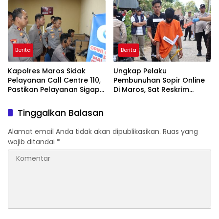
Panggung Penghargaan
Keluarga
bagi Pelayan Publik
Berprestasi
Berita
Berita
Kapolres Maros Sidak
Ungkap Pelaku
Pelayanan Call Centre 110,
Pembunuhan Sopir Online
Pastikan Pelayanan Sigap
Di Maros, Sat Reskrim
Dan Humanis
Polres Maros Gelar
Rekonstruksi Perkara
Tinggalkan Balasan
Peragakan 24 Adegan
Alamat email Anda tidak akan dipublikasikan.
Ruas yang
wajib ditandai
*