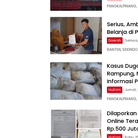
PANGKALPINANG, 
Serius, Am
Belanja di
Daerah
Selasa,
BANTEN, SEKINDO
Kasus Dug
Rampung, 
Informasi 
HuKrim
Jumat, 
PANGKALPINANG,
Dilaporkan 
Online Te
Rp.500 Jut
HuKrim
Rabu, 1