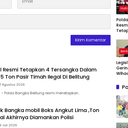
HuK
Polda
Resm
Teta
Ters
Dala
Perka
Beri
Ton P
Timah
Legis
Di Be
Gerin
l Resmi Tetapkan 4 Tersangka Dalam
Wihad
5 Ton Pasir Timah Ilegal Di Belitung
Wiyan
Masy
 7 Agustus 2026
Po
Awas
l – Polda Bangka Belitung resmi menetapkan…
Prog
Maka
Bergi
k Bangka mobil Boks Angkut Lima ,Ton
agar
al Akhirnya Diamankan Polisi
Sasa
9 Juli 2026