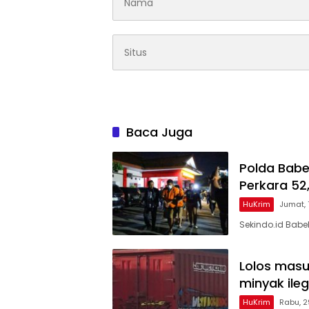
Baca Juga
Polda Babe
Perkara 52,
HuKrim
Jumat,
Sekindo.id Babe
Lolos masu
minyak ileg
HuKrim
Rabu, 2