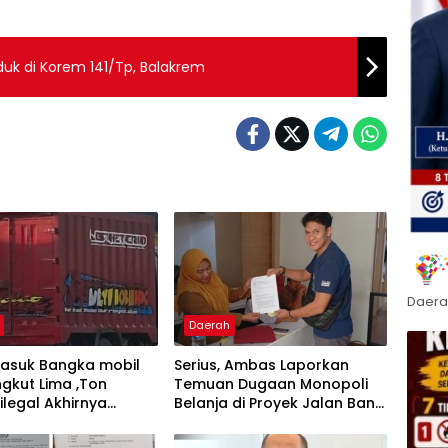
uk di Korem 141/Tp, Balakrem
Daera
Daerah
masuk Bangka mobil
Serius, Ambas Laporkan
gkut Lima ,Ton
‎Temuan Dugaan Monopoli
ilegal Akhirnya
Belanja di Proyek Jalan Bang
an Polisi
Andra 2026