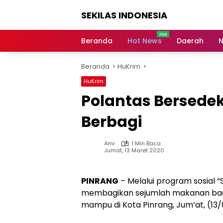
Langsung
SEKILAS INDONESIA
ke
konten
Berita
Terkini,
Beranda
Hot News
Daerah
N
Breaking
News,
Beranda
HuKrim
Latest
World,
HuKrim
Headlines,
Polantas Bersede
News
Today
Berbagi
Amr
1 Min Baca
Jumat, 13 Maret 2020
PINRANG
– Melalui program sosial “
membagikan sejumlah makanan bag
mampu di Kota Pinrang, Jum’at, (13/