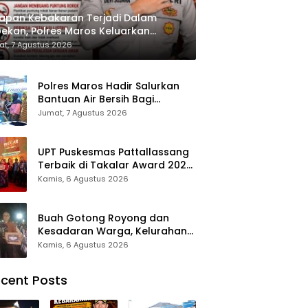
apan Kebakaran Terjadi Dalam
ekan, Polres Maros Keluarkan
bauan kepada Masyarakat
t, 7 Agustus 2026
Polres Maros Hadir Salurkan
Bantuan Air Bersih Bagi
Masyarakat Terdampak Krisis
Jumat, 7 Agustus 2026
Air Bersih Di Maros
UPT Puskesmas Pattallassang
Terbaik di Takalar Award 2026,
Bukti Komitmen Hadirkan
Kamis, 6 Agustus 2026
Pelayanan Kesehatan
Berkualitas
Buah Gotong Royong dan
Kesadaran Warga, Kelurahan
Patte’ne Menjadi Bintang
Kamis, 6 Agustus 2026
Takalar Award 2026
cent Posts