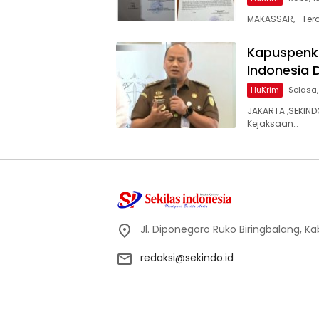
MAKASSAR,- Terd
Kapuspenku
Indonesia 
HuKrim
Selasa,
JAKARTA ,SEKIN
Kejaksaan…
Jl. Diponegoro Ruko Biringbalang, K
redaksi@sekindo.id