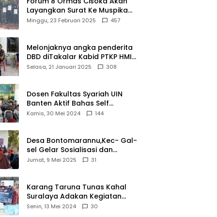
Forum 8 Ormas Cisoka Akan
Layangkan Surat Ke Muspika
Atas Adanya Kantor Matel di
Minggu, 23 Februari 2025
457
Cisoka
Melonjaknya angka penderita
DBD diTakalar Kabid PTKP HMI
Cab.Takalar angkat bicara
Selasa, 21 Januari 2025
308
Dosen Fakultas Syariah UIN
Banten Aktif Bahas Self
Declare Halal dalam Forum
Kamis, 30 Mei 2024
144
Ijtima Ulama MUI
Desa Bontomarannu,Kec- Gal-
sel Gelar Sosialisasi dan
Bimtek Pemutakhiran Data ID
Jumat, 9 Mei 2025
31
Karang Taruna Tunas Kahal
Suralaya Adakan Kegiatan
Bansos Terhadap Kaum
Senin, 13 Mei 2024
30
Dhuafa dan Anak Yatim-Piatu