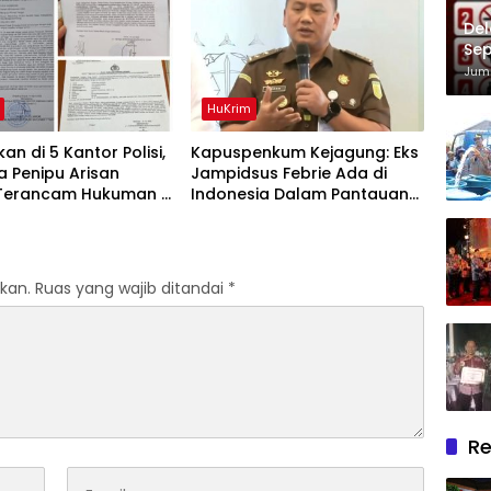
Del
Sep
Im
Juma
HuKrim
an di 5 Kantor Polisi,
Kapuspenkum Kejagung: Eks
 Penipu Arisan
Jampidsus Febrie Ada di
 Terancam Hukuman 4
Indonesia Dalam Pantauan
Penjara denda Rp.500
Penyidik
kan.
Ruas yang wajib ditandai
*
Re