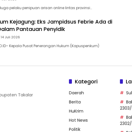
uga pelaku penipuan arisan online lintas provinsi…
m Kejagung: Eks Jampidsus Febrie Ada di
Dalam Pantauan Penyidik
 14 Juli 2026
DO.ID– Kepala Pusat Penerangan Hukum (Kapuspenkum)
Kategori
La
Daerah
Su
abupaten Takalar
Berita
Ba
2303/
HuKrim
Ba
Hot News
2302/
Politik