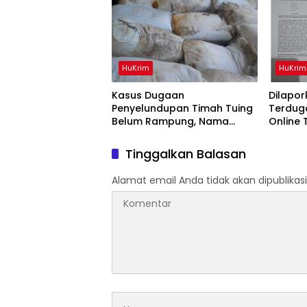
HuKrim
HuKrim
Kasus Dugaan
Dilapork
Penyelundupan Timah Tuing
Terduga
Belum Rampung, Nama
Online
Akbar Kuday Muncul Dalam
Tahun 
Informasi Penyidikan
Juta
Tinggalkan Balasan
Alamat email Anda tidak akan dipublikasi