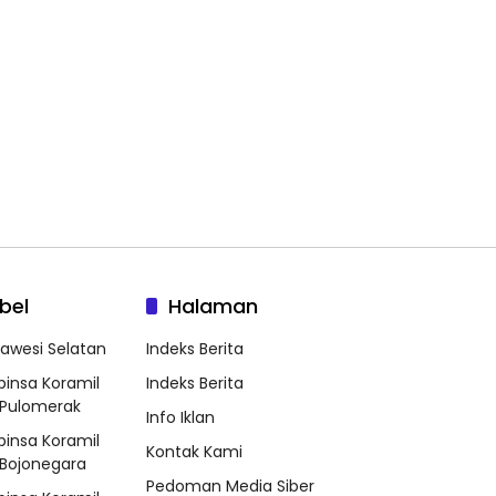
bel
Halaman
lawesi Selatan
Indeks Berita
binsa Koramil
Indeks Berita
Pulomerak
Info Iklan
binsa Koramil
Kontak Kami
Bojonegara
Pedoman Media Siber