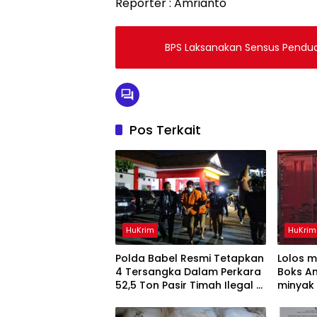
Reporter : Amrianto
BPS Laksanakan Sensus Pendud
Pos Terkait
HuKrim
HuKrim
Polda Babel Resmi Tetapkan
Lolos 
4 Tersangka Dalam Perkara
Boks An
52,5 Ton Pasir Timah Ilegal Di
minyak 
Belitung
Diamank