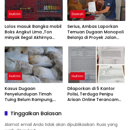
HuKrim
Daerah
Lolos masuk Bangka mobil
Serius, Ambas Laporkan
Boks Angkut Lima ,Ton
‎Temuan Dugaan Monopoli
minyak ilegal Akhirnya
Belanja di Proyek Jalan
Diamankan Polisi
Bang Andra 2026
HuKrim
HuKrim
Kasus Dugaan
Dilaporkan di 5 Kantor
Penyelundupan Timah
Polisi, Terduga Penipu
Tuing Belum Rampung,
Arisan Online Terancam
Nama Akbar Kuday Muncul
Hukuman 4 Tahun Penjara
Dalam Informasi
denda Rp.500 Juta
Tinggalkan Balasan
Penyidikan
Alamat email Anda tidak akan dipublikasikan.
Ruas yang