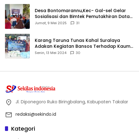
Desa Bontomarannu,Kec- Gal-sel Gelar
Sosialisasi dan Bimtek Pemutakhiran Data
ID
Jumat, 9 Mei 2025
31
Karang Taruna Tunas Kahal Suralaya
Adakan Kegiatan Bansos Terhadap Kaum
Dhuafa dan Anak Yatim-Piatu
Senin, 13 Mei 2024
30
Jl. Diponegoro Ruko Biringbalang, Kabupaten Takalar
redaksi@sekindo.id
Kategori