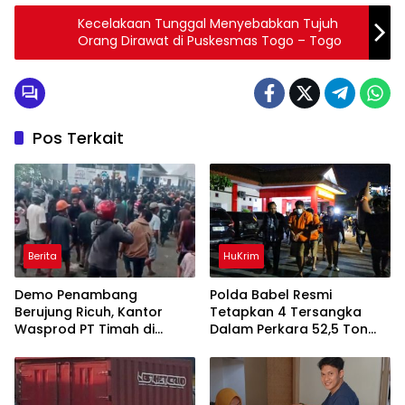
Kecelakaan Tunggal Menyebabkan Tujuh
Orang Dirawat di Puskesmas Togo – Togo
Pos Terkait
Berita
HuKrim
Demo Penambang
Polda Babel Resmi
Berujung Ricuh, Kantor
Tetapkan 4 Tersangka
Wasprod PT Timah di
Dalam Perkara 52,5 Ton
Belitung Timur Terbakar
Pasir Timah Ilegal Di
Belitung