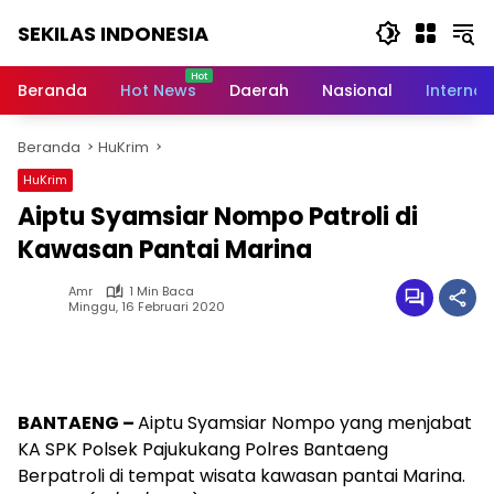
Langsung
SEKILAS INDONESIA
ke
konten
Berita
Terkini,
Beranda
Hot News
Daerah
Nasional
Internas
Breaking
News,
Beranda
HuKrim
Latest
World,
HuKrim
Headlines,
Aiptu Syamsiar Nompo Patroli di
News
Today
Kawasan Pantai Marina
Amr
1 Min Baca
Minggu, 16 Februari 2020
BANTAENG –
Aiptu Syamsiar Nompo yang menjabat
KA SPK Polsek Pajukukang Polres Bantaeng
Berpatroli di tempat wisata kawasan pantai Marina.