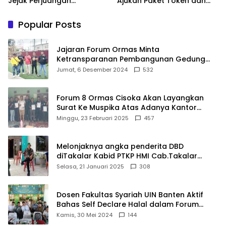
Jejak Perjuangan
Ajukan Paket Token dan
Ranggong Daeng Romo,
Penurunan Daya Listrik ke
Wabup Takalar: Apresiasi
PLN
Popular Posts
Bahwa Sejarah Adalah
Warisan yang Tak Ternilai”.
Jajaran Forum Ormas Minta
Ketransparanan Pembangunan Gedung
Damkar Di Kecamatan Cisoka
Jumat, 6 Desember 2024
532
Forum 8 Ormas Cisoka Akan Layangkan
Surat Ke Muspika Atas Adanya Kantor
Matel di Cisoka
Minggu, 23 Februari 2025
457
Melonjaknya angka penderita DBD
diTakalar Kabid PTKP HMI Cab.Takalar
angkat bicara
Selasa, 21 Januari 2025
308
Dosen Fakultas Syariah UIN Banten Aktif
Bahas Self Declare Halal dalam Forum
Ijtima Ulama MUI
Kamis, 30 Mei 2024
144