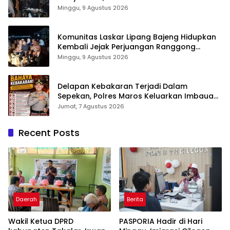
Operasi Cipta Kondusif
Minggu, 9 Agustus 2026
Komunitas Laskar Lipang Bajeng Hidupkan
Kembali Jejak Perjuangan Ranggong
Daeng Romo, Wabup Takalar: Apresiasi
Minggu, 9 Agustus 2026
Bahwa Sejarah Adalah Warisan yang Tak
Ternilai”.
Delapan Kebakaran Terjadi Dalam
Sepekan, Polres Maros Keluarkan Imbauan
kepada Masyarakat
Jumat, 7 Agustus 2026
Recent Posts
Daerah
Berita
Wakil Ketua DPRD
PASPORIA Hadir di Hari