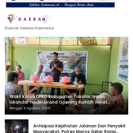
Daerah Sekilas Indonesia
Wakil Ketua DPRD kabupaten Takalar, Irwan
Iskandar Hadiri Grand Opening Rumah sehat
Pertama di Takalar, Melayani Terapis Gratis untuk
Minggu, 9 Agustus 2026
Pasien Dhuafa dan umum.
Antisipasi Kejahatan Jalanan Dan Penyakit
Masyarakat, Polres Maros Gelar Razia