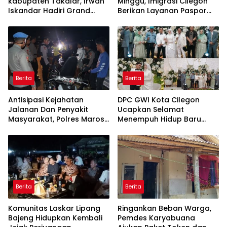
kabupaten Takalar, Irwan
Minggu, Imigrasi Cilegon
Iskandar Hadiri Grand
Berikan Layanan Paspor
Opening Rumah sehat
Sekaligus Cek Kesehatan
Pertama di Takalar,
Gratis
Melayani Terapis Gratis
untuk Pasien Dhuafa dan
umum.
Berita
Berita
Antisipasi Kejahatan
DPC GWI Kota Cilegon
Jalanan Dan Penyakit
Ucapkan Selamat
Masyarakat, Polres Maros
Menempuh Hidup Baru
Gelar Razia Operasi Cipta
untuk Hana Novia dan
Kondusif
Tuanku Ihza Kemalsya
Damanik
Berita
Berita
Komunitas Laskar Lipang
Ringankan Beban Warga,
Bajeng Hidupkan Kembali
Pemdes Karyabuana