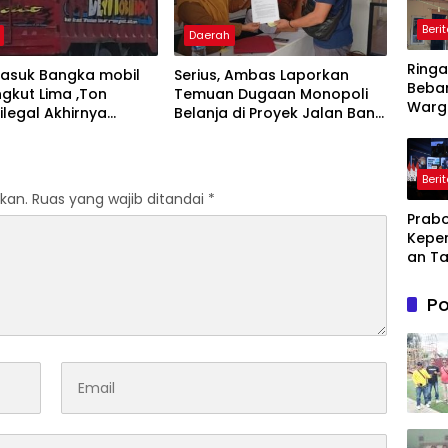
Beri
Daerah
Ring
masuk Bangka mobil
Serius, Ambas Laporkan
Beba
gkut Lima ,Ton
‎Temuan Dugaan Monopoli
Warg
ilegal Akhirnya
Belanja di Proyek Jalan Bang
Pemd
an Polisi
Andra 2026
Kary
Ajuka
Beri
Toke
kan.
Ruas yang wajib ditandai
*
Penu
Prabo
Daya L
Kepe
ke PL
an Ta
Dihad
Lahir
Po
Kesul
dan
Kebe