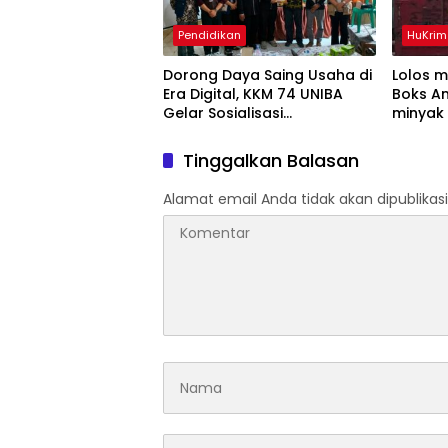
Pendidikan
HuKrim
Dorong Daya Saing Usaha di
Lolos 
Era Digital, KKM 74 UNIBA
Boks An
Gelar Sosialisasi
minyak 
Pengembangan UMKM
Diamank
Berbasis Technopreneurship
Tinggalkan Balasan
Alamat email Anda tidak akan dipublikasi