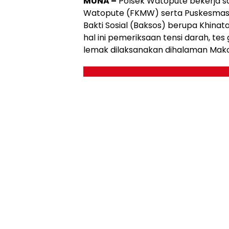
MUNA –
Polsek Watopute bekerja 
Watopute (FKMW) serta Puskesmas
Bakti Sosial (Baksos) berupa Khina
hal ini pemeriksaan tensi darah, tes 
lemak dilaksanakan dihalaman Mako 