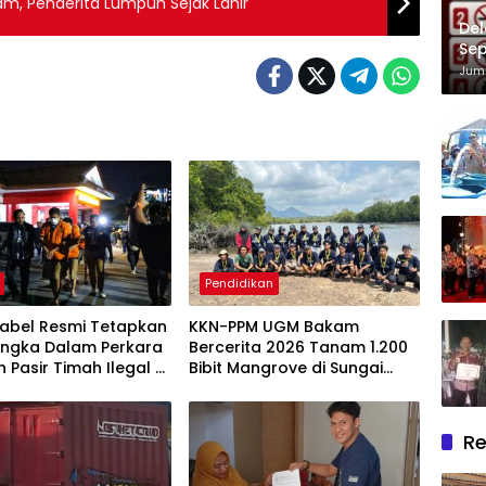
m, Penderita Lumpuh Sejak Lahir
Del
Sep
Im
Juma
Pendidikan
Babel Resmi Tetapkan
KKN-PPM UGM Bakam
angka Dalam Perkara
Bercerita 2026 Tanam 1.200
n Pasir Timah Ilegal Di
Bibit Mangrove di Sungai
g
Layang
Re