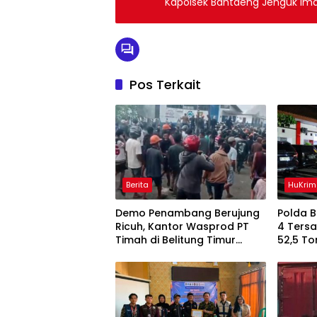
Kapolsek Bantaeng Jenguk Ima
Pos Terkait
Berita
HuKrim
Demo Penambang Berujung
Polda 
Ricuh, Kantor Wasprod PT
4 Ters
Timah di Belitung Timur
52,5 To
Terbakar
Belitun