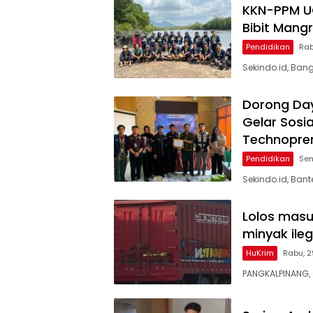
KKN-PPM U
Bibit Mang
Pendidikan
Rab
Sekindo.id, Ban
Dorong Day
Gelar Sosi
Technopre
Pendidikan
Sen
Sekindo.id, Ba
Lolos masu
minyak ileg
HuKrim
Rabu, 2
PANGKALPINANG, 