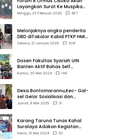
Forum 8 Ormas Cisoka Akan
Layangkan Surat Ke Muspika
Atas Adanya Kantor Matel di
Minggu, 23 Februari 2025
457
Cisoka
Melonjaknya angka penderita
DBD diTakalar Kabid PTKP HMI
Cab.Takalar angkat bicara
Selasa, 21 Januari 2025
308
Dosen Fakultas Syariah UIN
Banten Aktif Bahas Self
Declare Halal dalam Forum
Kamis, 30 Mei 2024
144
Ijtima Ulama MUI
Desa Bontomarannu,Kec- Gal-
sel Gelar Sosialisasi dan
Bimtek Pemutakhiran Data ID
Jumat, 9 Mei 2025
31
Karang Taruna Tunas Kahal
Suralaya Adakan Kegiatan
Bansos Terhadap Kaum
Senin, 13 Mei 2024
30
Dhuafa dan Anak Yatim-Piatu