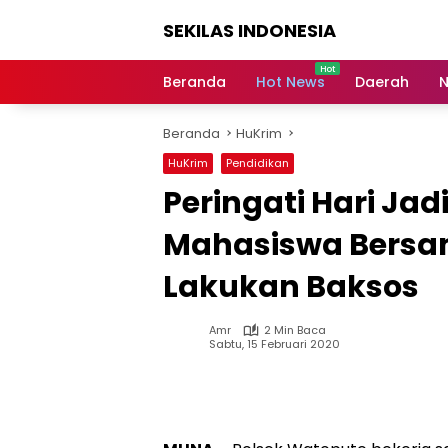
Langsung
SEKILAS INDONESIA
ke
konten
Berita
Terkini,
Beranda
Hot News
Daerah
N
Breaking
News,
Beranda
HuKrim
Latest
World,
HuKrim
Pendidikan
Headlines,
Peringati Hari Jad
News
Today
Mahasiswa Bersa
Lakukan Baksos
Amr
2 Min Baca
Sabtu, 15 Februari 2020