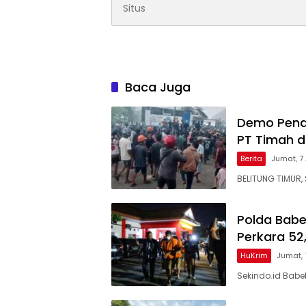
Baca Juga
Demo Pena
PT Timah d
Berita
Jumat, 7
BELITUNG TIMUR, 
Polda Babe
Perkara 52,
HuKrim
Jumat,
Sekindo.id Babe