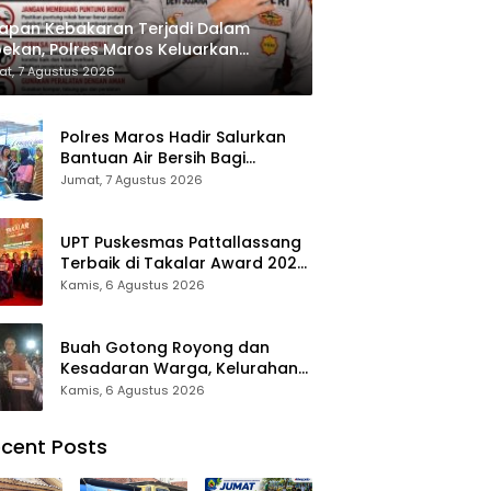
apan Kebakaran Terjadi Dalam
ekan, Polres Maros Keluarkan
bauan kepada Masyarakat
t, 7 Agustus 2026
Polres Maros Hadir Salurkan
Bantuan Air Bersih Bagi
Masyarakat Terdampak Krisis
Jumat, 7 Agustus 2026
Air Bersih Di Maros
UPT Puskesmas Pattallassang
Terbaik di Takalar Award 2026,
Bukti Komitmen Hadirkan
Kamis, 6 Agustus 2026
Pelayanan Kesehatan
Berkualitas
Buah Gotong Royong dan
Kesadaran Warga, Kelurahan
Patte’ne Menjadi Bintang
Kamis, 6 Agustus 2026
Takalar Award 2026
cent Posts