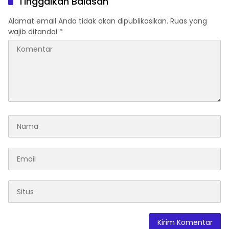
Tinggalkan Balasan
Lentera Pengabdian
Melalui Malam Apresiasi
Alamat email Anda tidak akan dipublikasikan.
Ruas yang
dan Inovasi Award 2026
wajib ditandai
*