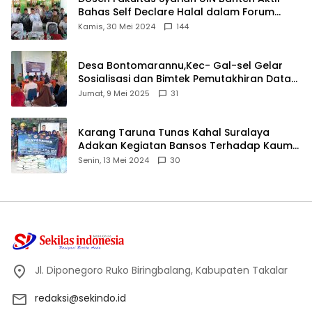
Bahas Self Declare Halal dalam Forum
Ijtima Ulama MUI
Kamis, 30 Mei 2024
144
Desa Bontomarannu,Kec- Gal-sel Gelar
Sosialisasi dan Bimtek Pemutakhiran Data
ID
Jumat, 9 Mei 2025
31
Karang Taruna Tunas Kahal Suralaya
Adakan Kegiatan Bansos Terhadap Kaum
Dhuafa dan Anak Yatim-Piatu
Senin, 13 Mei 2024
30
Jl. Diponegoro Ruko Biringbalang, Kabupaten Takalar
redaksi@sekindo.id