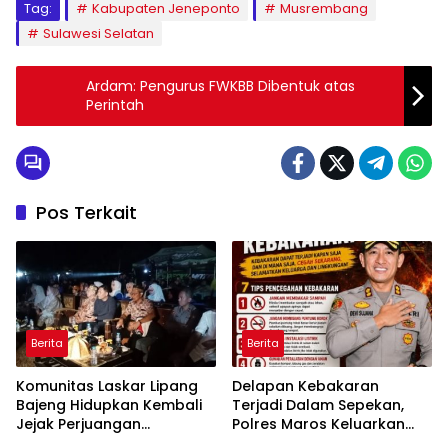
Tag:
Kabupaten Jeneponto
Musrembang
Sulawesi Selatan
Ardam: Pengurus FWKBB Dibentuk atas
Perintah
Pos Terkait
Berita
Berita
Komunitas Laskar Lipang
Delapan Kebakaran
Bajeng Hidupkan Kembali
Terjadi Dalam Sepekan,
Jejak Perjuangan
Polres Maros Keluarkan
Ranggong Daeng Romo,
Imbauan kepada