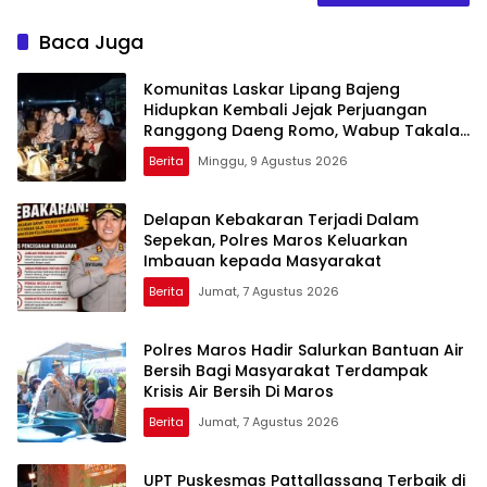
Baca Juga
Komunitas Laskar Lipang Bajeng
Hidupkan Kembali Jejak Perjuangan
Ranggong Daeng Romo, Wabup Takalar:
Apresiasi Bahwa Sejarah Adalah
Berita
Minggu, 9 Agustus 2026
Warisan yang Tak Ternilai”.
Delapan Kebakaran Terjadi Dalam
Sepekan, Polres Maros Keluarkan
Imbauan kepada Masyarakat
Berita
Jumat, 7 Agustus 2026
Polres Maros Hadir Salurkan Bantuan Air
Bersih Bagi Masyarakat Terdampak
Krisis Air Bersih Di Maros
Berita
Jumat, 7 Agustus 2026
UPT Puskesmas Pattallassang Terbaik di