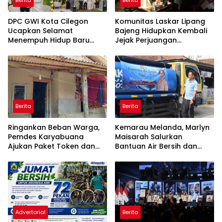
Berita
Berita
DPC GWI Kota Cilegon
Komunitas Laskar Lipang
Ucapkan Selamat
Bajeng Hidupkan Kembali
Menempuh Hidup Baru
Jejak Perjuangan
untuk Hana Novia dan
Ranggong Daeng Romo,
Tuanku Ihza Kemalsya
Wabup Takalar: Apresiasi
Damanik
Bahwa Sejarah Adalah
Warisan yang Tak Ternilai”.
Berita
Berita
Ringankan Beban Warga,
Kemarau Melanda, Marlyn
Pemdes Karyabuana
Maisarah Salurkan
Ajukan Paket Token dan
Bantuan Air Bersih dan
Penurunan Daya Listrik ke
Toren untuk Warga
PLN
Babakan Madang
Advertorial
Berita