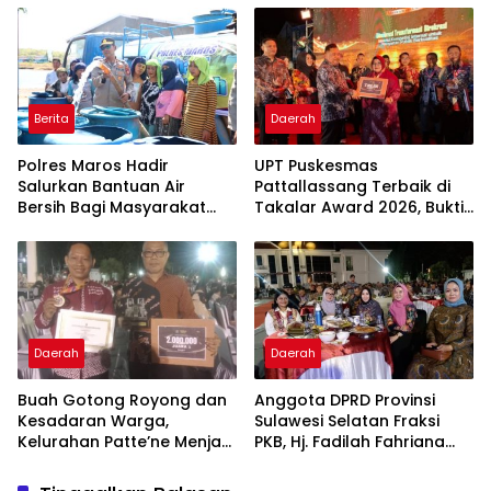
Wabup Takalar: Apresiasi
Masyarakat
Bahwa Sejarah Adalah
Warisan yang Tak Ternilai”.
Berita
Daerah
Polres Maros Hadir
UPT Puskesmas
Salurkan Bantuan Air
Pattallassang Terbaik di
Bersih Bagi Masyarakat
Takalar Award 2026, Bukti
Terdampak Krisis Air Bersih
Komitmen Hadirkan
Di Maros
Pelayanan Kesehatan
Berkualitas
Daerah
Daerah
Buah Gotong Royong dan
Anggota DPRD Provinsi
Kesadaran Warga,
Sulawesi Selatan Fraksi
Kelurahan Patte’ne Menjadi
PKB, Hj. Fadilah Fahriana
Bintang Takalar Award
Hadiri Dan Beri Apresiasi :
2026
Takalar Menyalakan