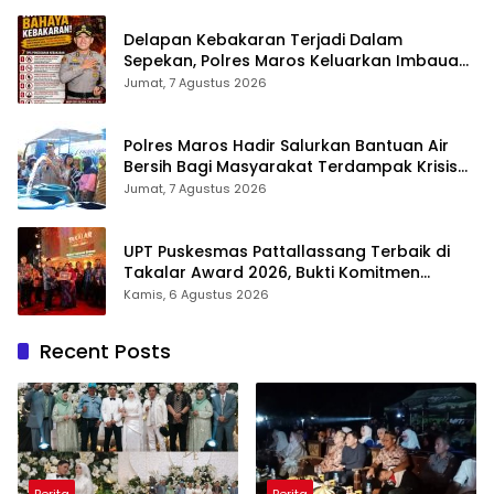
Delapan Kebakaran Terjadi Dalam
Sepekan, Polres Maros Keluarkan Imbauan
kepada Masyarakat
Jumat, 7 Agustus 2026
Polres Maros Hadir Salurkan Bantuan Air
Bersih Bagi Masyarakat Terdampak Krisis
Air Bersih Di Maros
Jumat, 7 Agustus 2026
UPT Puskesmas Pattallassang Terbaik di
Takalar Award 2026, Bukti Komitmen
Hadirkan Pelayanan Kesehatan Berkualitas
Kamis, 6 Agustus 2026
Recent Posts