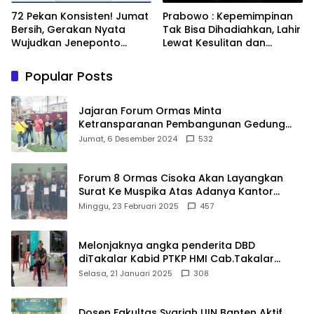
72 Pekan Konsisten! Jumat
Prabowo : Kepemimpinan
Bersih, Gerakan Nyata
Tak Bisa Dihadiahkan, Lahir
Wujudkan Jeneponto
Lewat Kesulitan dan
Bahagia dan Lingkungan
Keberanian
ASRI
Popular Posts
Jajaran Forum Ormas Minta
Ketransparanan Pembangunan Gedung
Damkar Di Kecamatan Cisoka
Jumat, 6 Desember 2024
532
Forum 8 Ormas Cisoka Akan Layangkan
Surat Ke Muspika Atas Adanya Kantor
Matel di Cisoka
Minggu, 23 Februari 2025
457
Melonjaknya angka penderita DBD
diTakalar Kabid PTKP HMI Cab.Takalar
angkat bicara
Selasa, 21 Januari 2025
308
Dosen Fakultas Syariah UIN Banten Aktif