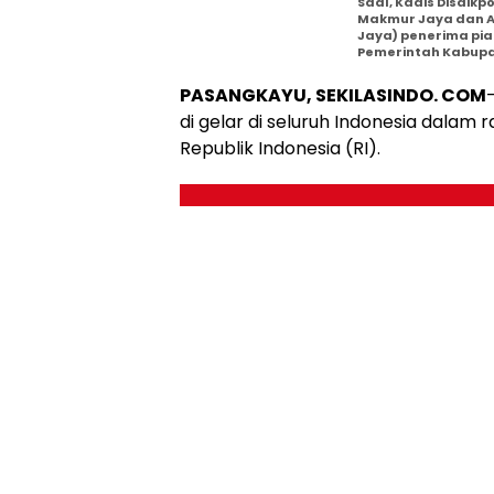
Saal, Kadis Disdikp
Makmur Jaya dan A
Jaya) penerima pi
Pemerintah Kabup
PASANGKAYU, SEKILASINDO. COM
di gelar di seluruh Indonesia dalam
Republik Indonesia (RI).