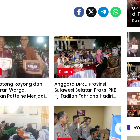
UPT
di 
Had
Kam
Ber
h
Daerah
otong Royong dan
Anggota DPRD Provinsi
ran Warga,
Sulawesi Selatan Fraksi PKB,
an Patte’ne Menjadi
Hj. Fadilah Fahriana Hadiri
g Takalar Award 2026
Dan Beri Apresiasi : Takalar
Menyalakan Lentera
Pengabdian Melalui Malam
Apresiasi dan Inovasi Award
2026
Re