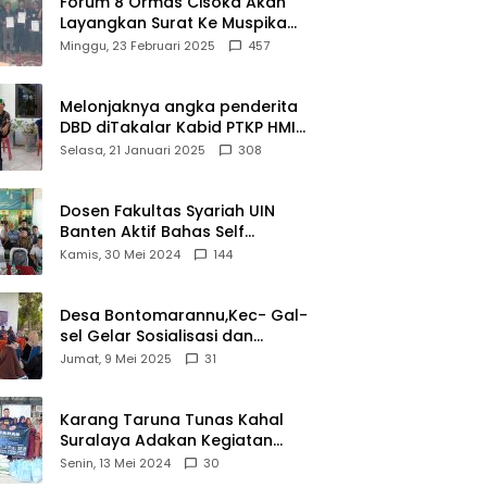
Forum 8 Ormas Cisoka Akan
Layangkan Surat Ke Muspika
Atas Adanya Kantor Matel di
Minggu, 23 Februari 2025
457
Cisoka
Melonjaknya angka penderita
DBD diTakalar Kabid PTKP HMI
Cab.Takalar angkat bicara
Selasa, 21 Januari 2025
308
Dosen Fakultas Syariah UIN
Banten Aktif Bahas Self
Declare Halal dalam Forum
Kamis, 30 Mei 2024
144
Ijtima Ulama MUI
Desa Bontomarannu,Kec- Gal-
sel Gelar Sosialisasi dan
Bimtek Pemutakhiran Data ID
Jumat, 9 Mei 2025
31
Karang Taruna Tunas Kahal
Suralaya Adakan Kegiatan
Bansos Terhadap Kaum
Senin, 13 Mei 2024
30
Dhuafa dan Anak Yatim-Piatu