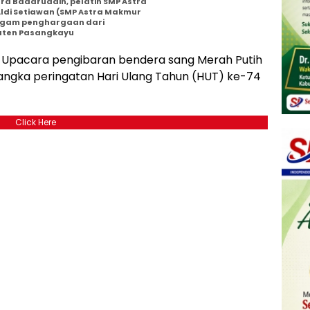
ora Badaruddin, pelatih SMP Astra
ldi Setiawan (SMP Astra Makmur
agam penghargaan dari
aten Pasangkayu
-Upacara pengibaran bendera sang Merah Putih
 rangka peringatan Hari Ulang Tahun (HUT) ke-74
Click Here