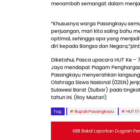
menambah semangat dalam menjaga 
“Khususnya warga Pasangkayu semua
perjuangan, mari kita saling bah
optimal, sehingga apa yang menjadi
diri kepada Bangsa dan Negara,”pin
Diketahui, Pasca upacara HUT Ke – 
Jaya mendapat Piagam Penghargaan
Pasangkayu menyerahkan langsung k
Olahraga Siswa Nasional (02SN) jen
Sulawesi Barat (Sulbar) pada tingka
tahun ini. (Roy Mustari)
Tag:
Bupati Pasangkayu
HUT 17
KBB Bakal Laporkan Dugaan P