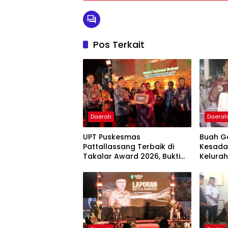
Pos Terkait
Daerah
Daera
UPT Puskesmas
Buah G
Pattallassang Terbaik di
Kesada
Takalar Award 2026, Bukti
Kelurah
Komitmen Hadirkan
Bintan
Pelayanan Kesehatan
Berkualitas