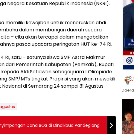
Negara Kesatuan Republik Indonesia (NKRI).
 memiliki kewajiban untuk meneruskan abdi
u membahu dalam membangun daerah secara
 cita – cita akan tercapai dalam mengabdikan
tahnya pasca upacara peringatan HUT ke-74 RI.
74 RI, satu – satunya siswa SMP Astra Makmur
 dari Pemerintah Kabupaten (Pemkab), Bupati
epada Aldi Setiawan sebagai juara 1 Olimpiade
jang SMP/MTs tingkat Propinsi yang akan mewakili
t Nasional di Semarang 24 sampai 31 Agustus
Daera
 agustus
enyimpangan Dana BOS di Dindikbud Pandeglang