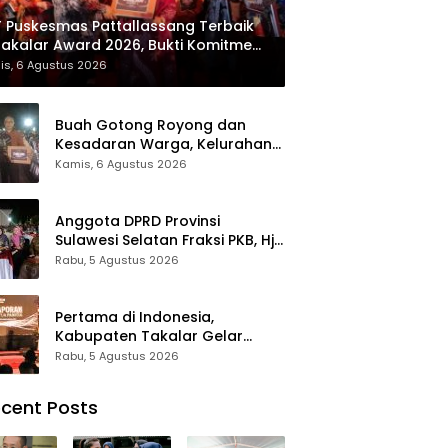
 Puskesmas Pattallassang Terbaik
Takalar Award 2026, Bukti Komitmen
irkan Pelayanan Kesehatan
is, 6 Agustus 2026
kualitas
Buah Gotong Royong dan
Kesadaran Warga, Kelurahan
Patte’ne Menjadi Bintang
Kamis, 6 Agustus 2026
Takalar Award 2026
Anggota DPRD Provinsi
Sulawesi Selatan Fraksi PKB, Hj.
Fadilah Fahriana Hadiri Dan
Rabu, 5 Agustus 2026
Beri Apresiasi : Takalar
Menyalakan Lentera
Pengabdian Melalui Malam
Pertama di Indonesia,
Apresiasi dan Inovasi Award
Kabupaten Takalar Gelar
2026
Malam Apresiasi dan Inovasi
Rabu, 5 Agustus 2026
Award 2026: Panggung
Penghargaan bagi Pelayan
cent Posts
Publik Berprestasi