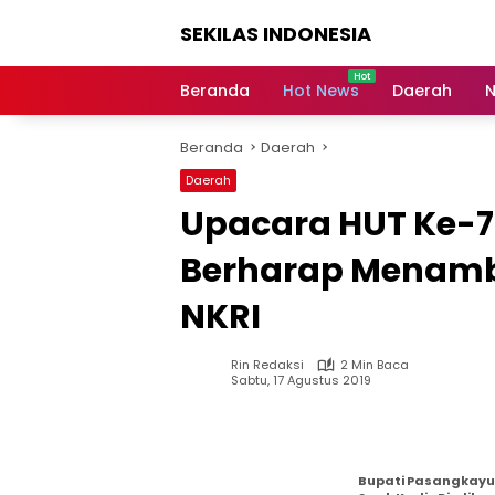
Langsung
SEKILAS INDONESIA
ke
konten
Berita
Terkini,
Beranda
Hot News
Daerah
N
Breaking
News,
Beranda
Daerah
Latest
World,
Daerah
Headlines,
Upacara HUT Ke-7
News
Today
Berharap Menam
NKRI
Rin Redaksi
2 Min Baca
Sabtu, 17 Agustus 2019
Bupati Pasangkayu 