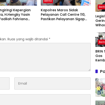
Berita
Beri
giringi Kepergian
Kapolres Maros Sidak
la, H.Hengky Yasin
Pelayanan Call Centre 110,
Legis
 Fadilah Fahriana
Pastikan Pelayanan Sigap
Gerin
Menguatkan Keluarga
Dan Humanis
Wihad
Wiyan
Masy
Awas
kan.
Ruas yang wajib ditandai
*
Beri
Prog
Maka
BRIN
Bergi
Gas
agar
Kemb
Sasa
AI, Nu
Semi
Po
or De
Dong
Ekon
Indon