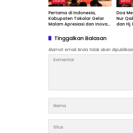
Daerah
Berita
Pertama di Indonesia,
Doa Men
Kabupaten Takalar Gelar
Nur Qai
Malam Apresiasi dan Inovasi
dan Hj.
Award 2026: Panggung
Hadir 
Penghargaan bagi Pelayan
Tinggalkan Balasan
Publik Berprestasi
Alamat email Anda tidak akan dipublikasi