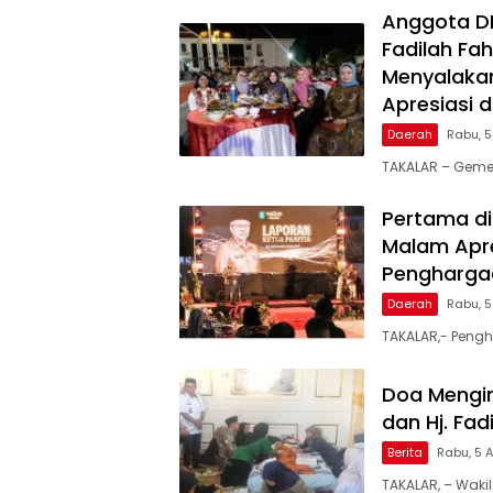
Anggota DPR
Fadilah Fah
Menyalakan
Apresiasi 
Daerah
Rabu, 
TAKALAR – Geme
Pertama di
Malam Apre
Penghargaa
Daerah
Rabu, 
TAKALAR,- Pengh
Doa Mengir
dan Hj. Fa
Berita
Rabu, 5 
TAKALAR, – Wakil