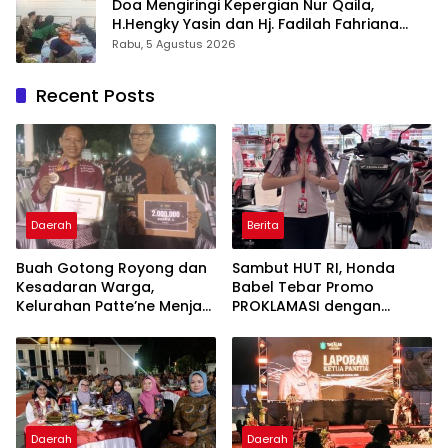
Doa Mengiringi Kepergian Nur Qaila,
H.Hengky Yasin dan Hj. Fadilah Fahriana
Hadir Menguatkan Keluarga
Rabu, 5 Agustus 2026
Recent Posts
Daerah
Berita
Buah Gotong Royong dan
Sambut HUT RI, Honda
Kesadaran Warga,
Babel Tebar Promo
Kelurahan Patte’ne Menjadi
PROKLAMASI dengan
Bintang Takalar Award
Diskon Motor Hingga
2026
Jutaan Rupiah
Daerah
Daerah