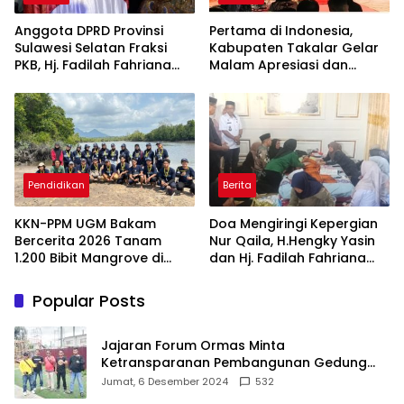
Anggota DPRD Provinsi
Pertama di Indonesia,
Sulawesi Selatan Fraksi
Kabupaten Takalar Gelar
PKB, Hj. Fadilah Fahriana
Malam Apresiasi dan
Hadiri Dan Beri Apresiasi :
Inovasi Award 2026:
Takalar Menyalakan
Panggung Penghargaan
Lentera Pengabdian
bagi Pelayan Publik
Melalui Malam Apresiasi
Berprestasi
dan Inovasi Award 2026
Pendidikan
Berita
KKN-PPM UGM Bakam
Doa Mengiringi Kepergian
Bercerita 2026 Tanam
Nur Qaila, H.Hengky Yasin
1.200 Bibit Mangrove di
dan Hj. Fadilah Fahriana
Sungai Layang
Hadir Menguatkan
Keluarga
Popular Posts
Jajaran Forum Ormas Minta
Ketransparanan Pembangunan Gedung
Damkar Di Kecamatan Cisoka
Jumat, 6 Desember 2024
532