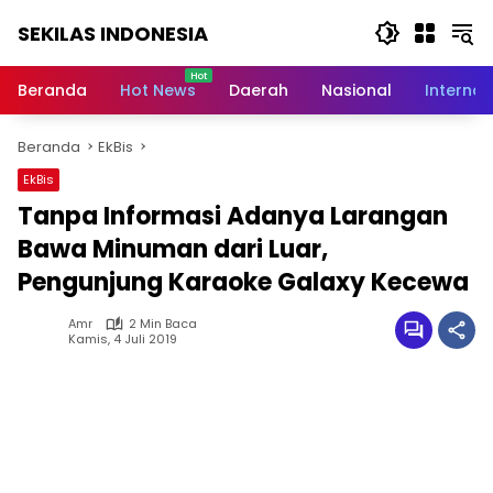
Langsung
SEKILAS INDONESIA
ke
konten
Berita
Terkini,
Beranda
Hot News
Daerah
Nasional
Internas
Breaking
News,
Beranda
EkBis
Latest
World,
EkBis
Headlines,
Tanpa Informasi Adanya Larangan
News
Today
Bawa Minuman dari Luar,
Pengunjung Karaoke Galaxy Kecewa
Amr
2 Min Baca
Kamis, 4 Juli 2019