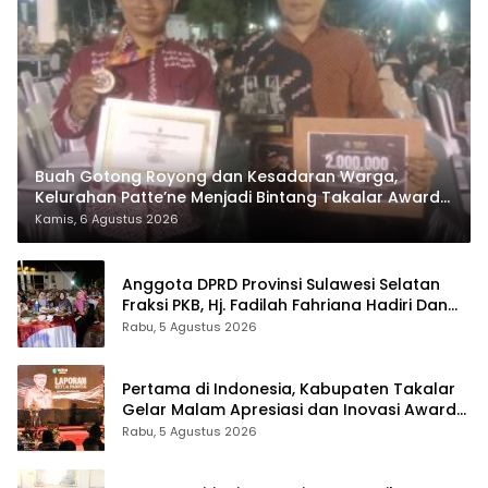
Buah Gotong Royong dan Kesadaran Warga,
Kelurahan Patte’ne Menjadi Bintang Takalar Award
2026
Kamis, 6 Agustus 2026
Anggota DPRD Provinsi Sulawesi Selatan
Fraksi PKB, Hj. Fadilah Fahriana Hadiri Dan
Beri Apresiasi : Takalar Menyalakan Lentera
Rabu, 5 Agustus 2026
Pengabdian Melalui Malam Apresiasi dan
Inovasi Award 2026
Pertama di Indonesia, Kabupaten Takalar
Gelar Malam Apresiasi dan Inovasi Award
2026: Panggung Penghargaan bagi
Rabu, 5 Agustus 2026
Pelayan Publik Berprestasi