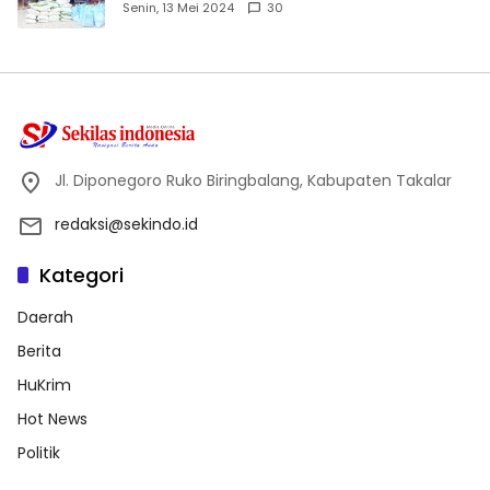
Dhuafa dan Anak Yatim-Piatu
Senin, 13 Mei 2024
30
Jl. Diponegoro Ruko Biringbalang, Kabupaten Takalar
redaksi@sekindo.id
Kategori
Daerah
Berita
HuKrim
Hot News
Politik