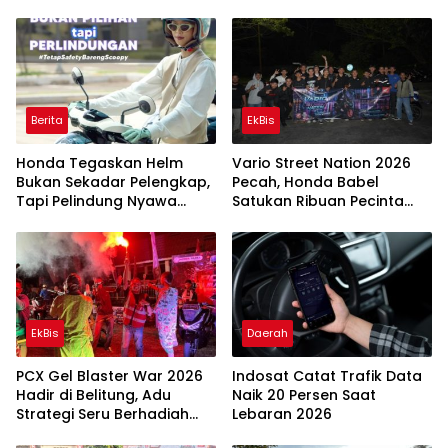
Berita
EkBis
Honda Tegaskan Helm
Vario Street Nation 2026
Bukan Sekadar Pelengkap,
Pecah, Honda Babel
Tapi Pelindung Nyawa
Satukan Ribuan Pecinta
yang Wajib Dipakai Setiap
Vario Lewat Semangat Cari
Berkendara
Aman
EkBis
Daerah
PCX Gel Blaster War 2026
Indosat Catat Trafik Data
Hadir di Belitung, Adu
Naik 20 Persen Saat
Strategi Seru Berhadiah
Lebaran 2026
Jutaan Rupiah