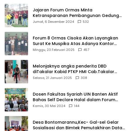
Jajaran Forum Ormas Minta
Ketransparanan Pembangunan Gedung
Damkar Di Kecamatan Cisoka
Jumat, 6 Desember 2024
532
Forum 8 Ormas Cisoka Akan Layangkan
Surat Ke Muspika Atas Adanya Kantor
Matel di Cisoka
Minggu, 23 Februari 2025
457
Melonjaknya angka penderita DBD
diTakalar Kabid PTKP HMI Cab.Takalar
angkat bicara
Selasa, 21 Januari 2025
308
Dosen Fakultas Syariah UIN Banten Aktif
Bahas Self Declare Halal dalam Forum
Ijtima Ulama MUI
Kamis, 30 Mei 2024
144
Desa Bontomarannu,Kec- Gal-sel Gelar
Sosialisasi dan Bimtek Pemutakhiran Data