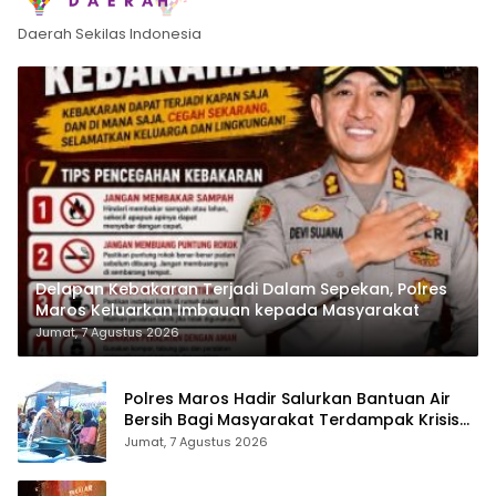
Daerah Sekilas Indonesia
Delapan Kebakaran Terjadi Dalam Sepekan, Polres
Maros Keluarkan Imbauan kepada Masyarakat
Jumat, 7 Agustus 2026
Polres Maros Hadir Salurkan Bantuan Air
Bersih Bagi Masyarakat Terdampak Krisis
Air Bersih Di Maros
Jumat, 7 Agustus 2026