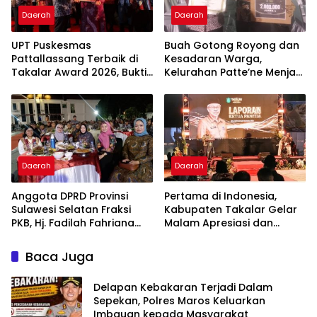
Daerah
Daerah
UPT Puskesmas
Buah Gotong Royong dan
Pattallassang Terbaik di
Kesadaran Warga,
Takalar Award 2026, Bukti
Kelurahan Patte’ne Menjadi
Komitmen Hadirkan
Bintang Takalar Award
Pelayanan Kesehatan
2026
Berkualitas
Daerah
Daerah
Anggota DPRD Provinsi
Pertama di Indonesia,
Sulawesi Selatan Fraksi
Kabupaten Takalar Gelar
PKB, Hj. Fadilah Fahriana
Malam Apresiasi dan
Hadiri Dan Beri Apresiasi :
Inovasi Award 2026:
Takalar Menyalakan
Panggung Penghargaan
Baca Juga
Lentera Pengabdian
bagi Pelayan Publik
Melalui Malam Apresiasi
Berprestasi
Delapan Kebakaran Terjadi Dalam
dan Inovasi Award 2026
Sepekan, Polres Maros Keluarkan
Imbauan kepada Masyarakat