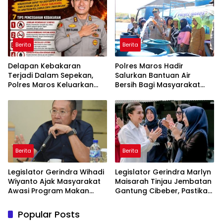
Berita
Berita
Delapan Kebakaran
Polres Maros Hadir
Terjadi Dalam Sepekan,
Salurkan Bantuan Air
Polres Maros Keluarkan
Bersih Bagi Masyarakat
Imbauan kepada
Terdampak Krisis Air Bersih
Masyarakat
Di Maros
Berita
Berita
Legislator Gerindra Wihadi
Legislator Gerindra Marlyn
Wiyanto Ajak Masyarakat
Maisarah Tinjau Jembatan
Awasi Program Makan
Gantung Cibeber, Pastikan
Bergizi Gratis agar Tepat
Aspirasi Warga Terlaksana
Sasaran
Popular Posts