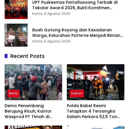
UPT Puskesmas Pattallassang Terbaik di
Takalar Award 2026, Bukti Komitmen
Hadirkan Pelayanan Kesehatan Berkualitas
Kamis, 6 Agustus 2026
Buah Gotong Royong dan Kesadaran
Warga, Kelurahan Patte’ne Menjadi Bintang
Takalar Award 2026
Kamis, 6 Agustus 2026
Recent Posts
Berita
HuKrim
Demo Penambang
Polda Babel Resmi
Berujung Ricuh, Kantor
Tetapkan 4 Tersangka
Wasprod PT Timah di
Dalam Perkara 52,5 Ton
Belitung Timur Terbakar
Pasir Timah Ilegal Di
Belitung