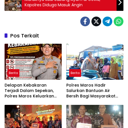
Kapolres Diduga Masuk Angin
Pos Terkait
Berita
Berita
Delapan Kebakaran
Polres Maros Hadir
Terjadi Dalam Sepekan,
Salurkan Bantuan Air
Polres Maros Keluarkan
Bersih Bagi Masyarakat
Imbauan kepada
Terdampak Krisis Air Bersih
Masyarakat
Di Maros