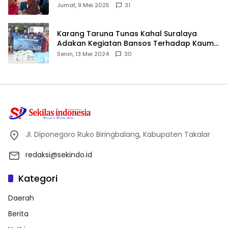
ID
Jumat, 9 Mei 2025
31
Karang Taruna Tunas Kahal Suralaya
Adakan Kegiatan Bansos Terhadap Kaum
Dhuafa dan Anak Yatim-Piatu
Senin, 13 Mei 2024
30
Jl. Diponegoro Ruko Biringbalang, Kabupaten Takalar
redaksi@sekindo.id
Kategori
Daerah
Berita