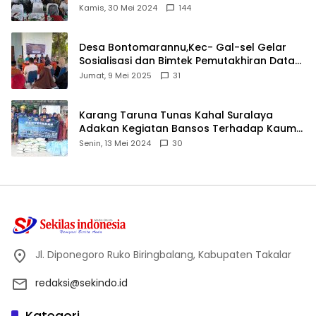
Ijtima Ulama MUI
Kamis, 30 Mei 2024
144
Desa Bontomarannu,Kec- Gal-sel Gelar
Sosialisasi dan Bimtek Pemutakhiran Data
ID
Jumat, 9 Mei 2025
31
Karang Taruna Tunas Kahal Suralaya
Adakan Kegiatan Bansos Terhadap Kaum
Dhuafa dan Anak Yatim-Piatu
Senin, 13 Mei 2024
30
Jl. Diponegoro Ruko Biringbalang, Kabupaten Takalar
redaksi@sekindo.id
Kategori