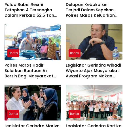
Polda Babel Resmi
Delapan Kebakaran
Tetapkan 4 Tersangka
Terjadi Dalam Sepekan,
Dalam Perkara 52,5 Ton
Polres Maros Keluarkan
Pasir Timah Ilegal Di
Imbauan kepada
Belitung
Masyarakat
Berita
Berita
Polres Maros Hadir
Legislator Gerindra Wihadi
Salurkan Bantuan Air
Wiyanto Ajak Masyarakat
Bersih Bagi Masyarakat
Awasi Program Makan
Terdampak Krisis Air Bersih
Bergizi Gratis agar Tepat
Di Maros
Sasaran
Berita
Berita
Legislator Gerindra Marlyn
Legislator Gerindra Kartika