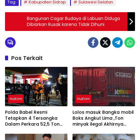
Tag:
Kabupaten Sidrap
Sulawesi Selatan
Bangunan Cagar Budaya di Labuan Diduga
Dibiarkan Rusak karena Tidak Dihuni
Pos Terkait
HuKrim
HuKrim
Polda Babel Resmi
Lolos masuk Bangka mobil
Tetapkan 4 Tersangka
Boks Angkut Lima ,Ton
Dalam Perkara 52,5 Ton
minyak ilegal Akhirnya
Pasir Timah Ilegal Di
Diamankan Polisi
Belitung