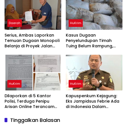
Daerah
HuKrim
Serius, Ambas Laporkan
Kasus Dugaan
‎Temuan Dugaan Monopoli
Penyelundupan Timah
Belanja di Proyek Jalan
Tuing Belum Rampung,
Bang Andra 2026
Nama Akbar Kuday Muncul
Dalam Informasi
Penyidikan
HuKrim
HuKrim
Dilaporkan di 5 Kantor
Kapuspenkum Kejagung:
Polisi, Terduga Penipu
Eks Jampidsus Febrie Ada
Arisan Online Terancam
di Indonesia Dalam
Hukuman 4 Tahun Penjara
Pantauan Penyidik
denda Rp.500 Juta
Tinggalkan Balasan