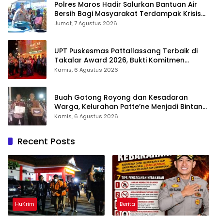
Polres Maros Hadir Salurkan Bantuan Air
Bersih Bagi Masyarakat Terdampak Krisis
Air Bersih Di Maros
Jumat, 7 Agustus 2026
UPT Puskesmas Pattallassang Terbaik di
Takalar Award 2026, Bukti Komitmen
Hadirkan Pelayanan Kesehatan Berkualitas
Kamis, 6 Agustus 2026
Buah Gotong Royong dan Kesadaran
Warga, Kelurahan Patte’ne Menjadi Bintang
Takalar Award 2026
Kamis, 6 Agustus 2026
Recent Posts
HuKrim
Berita