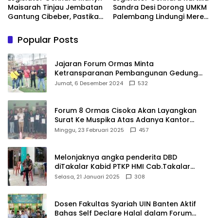
Maisarah Tinjau Jembatan
Sandra Desi Dorong UMKM
Gantung Cibeber, Pastikan
Palembang Lindungi Merek
Aspirasi Warga Terlaksana
Usaha
Popular Posts
Jajaran Forum Ormas Minta
Ketransparanan Pembangunan Gedung
Damkar Di Kecamatan Cisoka
Jumat, 6 Desember 2024
532
Forum 8 Ormas Cisoka Akan Layangkan
Surat Ke Muspika Atas Adanya Kantor
Matel di Cisoka
Minggu, 23 Februari 2025
457
Melonjaknya angka penderita DBD
diTakalar Kabid PTKP HMI Cab.Takalar
angkat bicara
Selasa, 21 Januari 2025
308
Dosen Fakultas Syariah UIN Banten Aktif
Bahas Self Declare Halal dalam Forum