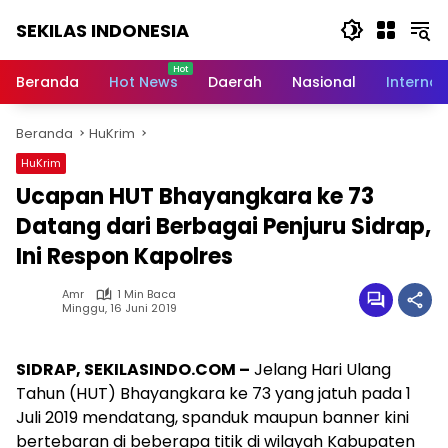
Langsung
SEKILAS INDONESIA
ke
konten
Berita
Terkini,
Beranda
Hot News
Daerah
Nasional
Internas
Breaking
News,
Beranda
HuKrim
Latest
World,
HuKrim
Headlines,
Ucapan HUT Bhayangkara ke 73
News
Today
Datang dari Berbagai Penjuru Sidrap,
Ini Respon Kapolres
Amr
1 Min Baca
Minggu, 16 Juni 2019
SIDRAP, SEKILASINDO.COM –
Jelang Hari Ulang
Tahun (HUT) Bhayangkara ke 73 yang jatuh pada 1
Juli 2019 mendatang, spanduk maupun banner kini
bertebaran di beberapa titik di wilayah Kabupaten