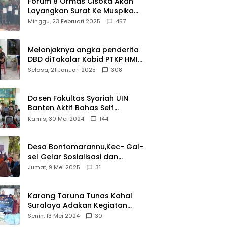
Forum 8 Ormas Cisoka Akan
ui
Berprestasi
Layangkan Surat Ke Muspika
m
Atas Adanya Kantor Matel di
Minggu, 23 Februari 2025
457
iasi
Cisoka
novasi
d 2026
Melonjaknya angka penderita
DBD diTakalar Kabid PTKP HMI
Cab.Takalar angkat bicara
Selasa, 21 Januari 2025
308
Dosen Fakultas Syariah UIN
Banten Aktif Bahas Self
Declare Halal dalam Forum
Kamis, 30 Mei 2024
144
Ijtima Ulama MUI
Desa Bontomarannu,Kec- Gal-
sel Gelar Sosialisasi dan
Bimtek Pemutakhiran Data ID
Jumat, 9 Mei 2025
31
Karang Taruna Tunas Kahal
Suralaya Adakan Kegiatan
Bansos Terhadap Kaum
Senin, 13 Mei 2024
30
Dhuafa dan Anak Yatim-Piatu