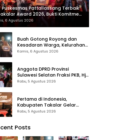
 Puskesmas Pattallassang Terbaik
Takalar Award 2026, Bukti Komitmen
irkan Pelayanan Kesehatan
is, 6 Agustus 2026
kualitas
Buah Gotong Royong dan
Kesadaran Warga, Kelurahan
Patte’ne Menjadi Bintang
Kamis, 6 Agustus 2026
Takalar Award 2026
Anggota DPRD Provinsi
Sulawesi Selatan Fraksi PKB, Hj.
Fadilah Fahriana Hadiri Dan
Rabu, 5 Agustus 2026
Beri Apresiasi : Takalar
Menyalakan Lentera
Pengabdian Melalui Malam
Pertama di Indonesia,
Apresiasi dan Inovasi Award
Kabupaten Takalar Gelar
2026
Malam Apresiasi dan Inovasi
Rabu, 5 Agustus 2026
Award 2026: Panggung
Penghargaan bagi Pelayan
cent Posts
Publik Berprestasi