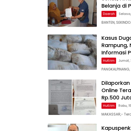
Belanja di
Daerah
Selasa,
BANTEN, SEKINDO
Kasus Dug
Rampung, 
Informasi 
HuKrim
Jumat, 
PANGKALPINANG,
Dilaporkan 
Online Te
Rp.500 Jut
HuKrim
Rabu, 1
MAKASSAR,- Terd
Kapuspenku