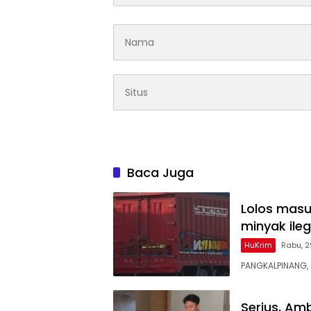
Baca Juga
Lolos masu
minyak ileg
HuKrim
Rabu, 2
PANGKALPINANG, 
Serius, Am