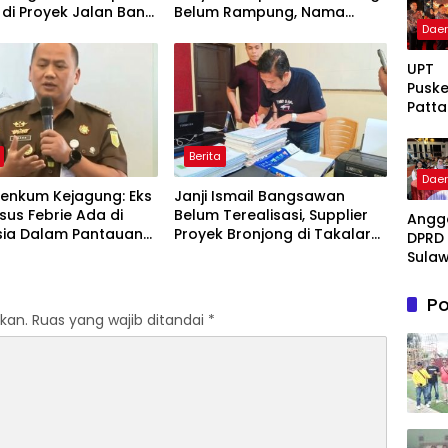
 di Proyek Jalan Bang
Belum Rampung, Nama
Dae
2026
Akbar Kuday Muncul Dalam
Informasi Penyidikan
UPT
Pusk
Patta
g Ter
Takal
Berita
Awar
Dae
Bukti
enkum Kejagung: Eks
Janji Ismail Bangsawan
Komi
us Febrie Ada di
Belum Terealisasi, Supplier
Angg
Hadi
sia Dalam Pantauan
Proyek Bronjong di Takalar
DPRD 
Pela
k
Tagih Sisa Pembayaran
Sulaw
Kese
Rp223 Juta
Selat
Berku
Fraksi
Po
Fadil
kan.
Ruas yang wajib ditandai
*
Fahri
Hadir
Beri 
: Tak
Meny
Lente
Peng