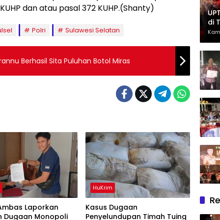
 KUHP dan atau pasal 372 KUHP.(Shanty)
UPT
di 
lsel
Polri
Sulawesi Selatan
Had
Kam
Ber
nnu Berhasil Sita Puluhan Botol Miras
h
HuKrim
Re
, Ambas Laporkan
Kasus Dugaan
n Dugaan Monopoli
Penyelundupan Timah Tuing