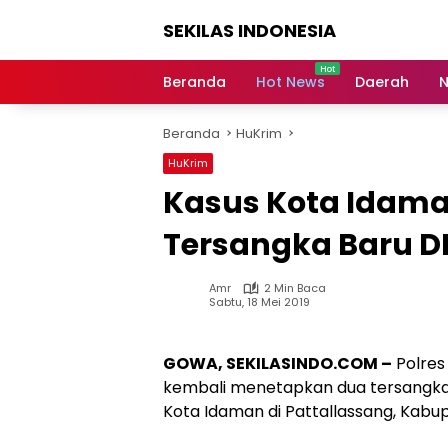
Langsung
SEKILAS INDONESIA
ke
konten
Berita
Terkini,
Beranda
Hot News
Daerah
N
Breaking
News,
Beranda
HuKrim
Latest
World,
HuKrim
Headlines,
Kasus Kota Idama
News
Today
Tersangka Baru 
Amr
2 Min Baca
Sabtu, 18 Mei 2019
GOWA, SEKILASINDO.COM –
Polres
kembali menetapkan dua tersangk
Kota Idaman di Pattallassang, Kab