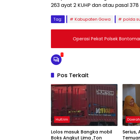
263 ayat 2 KUHP dan atau pasal 378
Tag:
Kabupaten Gowa
polda su
Operasi Pekat Polsek Bontomara
1
Pos Terkait
HuKrim
Daera
Lolos masuk Bangka mobil
Serius
Boks Angkut Lima ,Ton
‎Temua