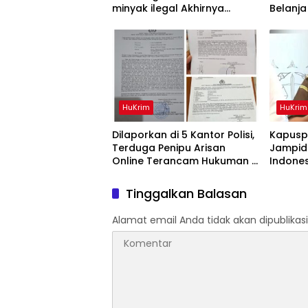
minyak ilegal Akhirnya
Belanja
Diamankan Polisi
Andra 
HuKrim
HuKrim
Dilaporkan di 5 Kantor Polisi,
Kapusp
Terduga Penipu Arisan
Jampids
Online Terancam Hukuman 4
Indone
Tahun Penjara denda Rp.500
Penyidi
Juta
Tinggalkan Balasan
Alamat email Anda tidak akan dipublikasi