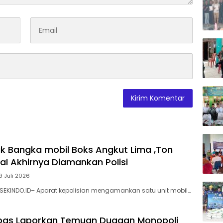
Melal
Mala
Apres
dan I
Awar
k Bangka mobil Boks Angkut Lima ,Ton
al Akhirnya Diamankan Polisi
9 Juli 2026
SEKINDO.ID– Aparat kepolisian mengamankan satu unit mobil…
bas Laporkan ‎Temuan Dugaan Monopoli