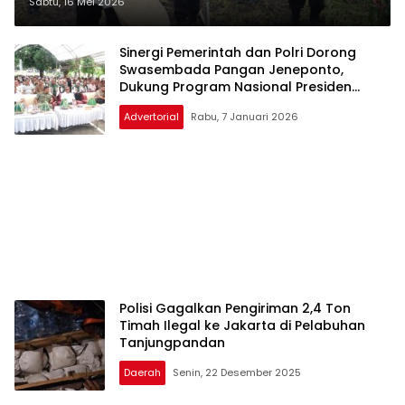
Groundbreaking Gudang Pangan
Sabtu, 16 Mei 2026
Polri
Sinergi Pemerintah dan Polri Dorong
Swasembada Pangan Jeneponto,
Dukung Program Nasional Presiden
Prabowo
Advertorial
Rabu, 7 Januari 2026
Polisi Gagalkan Pengiriman 2,4 Ton
Timah Ilegal ke Jakarta di Pelabuhan
Tanjungpandan
Daerah
Senin, 22 Desember 2025