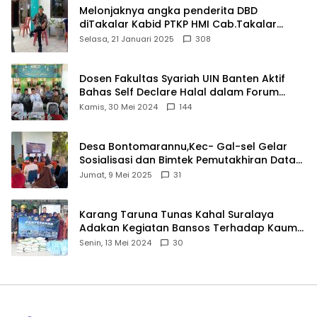
Melonjaknya angka penderita DBD
diTakalar Kabid PTKP HMI Cab.Takalar
angkat bicara
Selasa, 21 Januari 2025
308
Dosen Fakultas Syariah UIN Banten Aktif
Bahas Self Declare Halal dalam Forum
Ijtima Ulama MUI
Kamis, 30 Mei 2024
144
Desa Bontomarannu,Kec- Gal-sel Gelar
Sosialisasi dan Bimtek Pemutakhiran Data
ID
Jumat, 9 Mei 2025
31
Karang Taruna Tunas Kahal Suralaya
Adakan Kegiatan Bansos Terhadap Kaum
Dhuafa dan Anak Yatim-Piatu
Senin, 13 Mei 2024
30