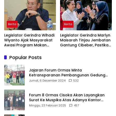
Berita
Berita
Legislator Gerindra Wihadi
Legislator Gerindra Marlyn
Wiyanto Ajak Masyarakat
Maisarah Tinjau Jembatan
Awasi Program Makan
Gantung Cibeber, Pastikan
Bergizi Gratis agar Tepat
Aspirasi Warga Terlaksana
Sasaran
Popular Posts
Jajaran Forum Ormas Minta
Ketransparanan Pembangunan Gedung
Damkar Di Kecamatan Cisoka
Jumat, 6 Desember 2024
532
Forum 8 Ormas Cisoka Akan Layangkan
Surat Ke Muspika Atas Adanya Kantor
Matel di Cisoka
Minggu, 23 Februari 2025
457