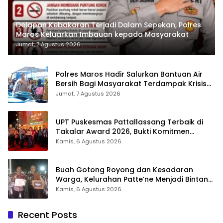
Delapan Kebakaran Terjadi Dalam Sepekan, Polres
Maros Keluarkan Imbauan kepada Masyarakat
Jumat, 7 Agustus 2026
Polres Maros Hadir Salurkan Bantuan Air
Bersih Bagi Masyarakat Terdampak Krisis
Air Bersih Di Maros
Jumat, 7 Agustus 2026
UPT Puskesmas Pattallassang Terbaik di
Takalar Award 2026, Bukti Komitmen
Hadirkan Pelayanan Kesehatan Berkualitas
Kamis, 6 Agustus 2026
Buah Gotong Royong dan Kesadaran
Warga, Kelurahan Patte’ne Menjadi Bintang
Takalar Award 2026
Kamis, 6 Agustus 2026
Recent Posts