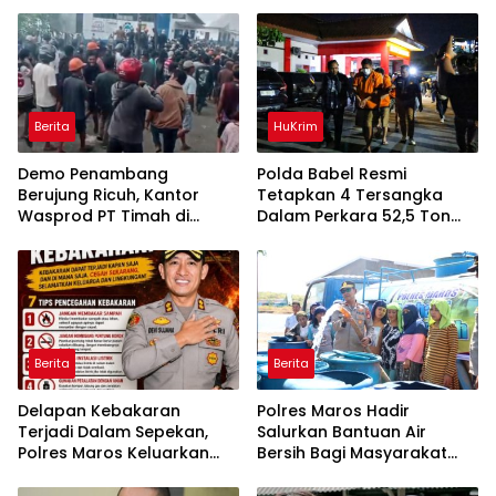
Berita
HuKrim
Demo Penambang
Polda Babel Resmi
Berujung Ricuh, Kantor
Tetapkan 4 Tersangka
Wasprod PT Timah di
Dalam Perkara 52,5 Ton
Belitung Timur Terbakar
Pasir Timah Ilegal Di
Belitung
Berita
Berita
Delapan Kebakaran
Polres Maros Hadir
Terjadi Dalam Sepekan,
Salurkan Bantuan Air
Polres Maros Keluarkan
Bersih Bagi Masyarakat
Imbauan kepada
Terdampak Krisis Air Bersih
Masyarakat
Di Maros