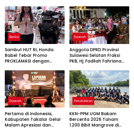
Komitmen Hadirkan
Bintang Takalar Award
Pelayanan Kesehatan
2026
Berkualitas
Berita
Daerah
Sambut HUT RI, Honda
Anggota DPRD Provinsi
Babel Tebar Promo
Sulawesi Selatan Fraksi
PROKLAMASI dengan
PKB, Hj. Fadilah Fahriana
Diskon Motor Hingga
Hadiri Dan Beri Apresiasi :
Jutaan Rupiah
Takalar Menyalakan
Lentera Pengabdian
Melalui Malam Apresiasi
dan Inovasi Award 2026
Daerah
Pendidikan
Pertama di Indonesia,
KKN-PPM UGM Bakam
Kabupaten Takalar Gelar
Bercerita 2026 Tanam
Malam Apresiasi dan
1.200 Bibit Mangrove di
Inovasi Award 2026:
Sungai Layang