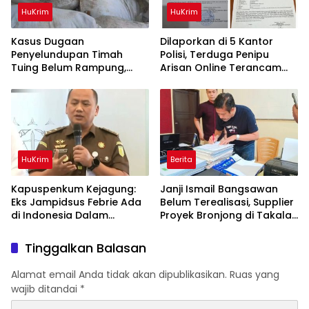
HuKrim
HuKrim
Kasus Dugaan
Dilaporkan di 5 Kantor
Penyelundupan Timah
Polisi, Terduga Penipu
Tuing Belum Rampung,
Arisan Online Terancam
Nama Akbar Kuday Muncul
Hukuman 4 Tahun Penjara
Dalam Informasi
denda Rp.500 Juta
Penyidikan
HuKrim
Berita
Kapuspenkum Kejagung:
Janji Ismail Bangsawan
Eks Jampidsus Febrie Ada
Belum Terealisasi, Supplier
di Indonesia Dalam
Proyek Bronjong di Takalar
Pantauan Penyidik
Tagih Sisa Pembayaran
Rp223 Juta
Tinggalkan Balasan
Alamat email Anda tidak akan dipublikasikan.
Ruas yang
wajib ditandai
*