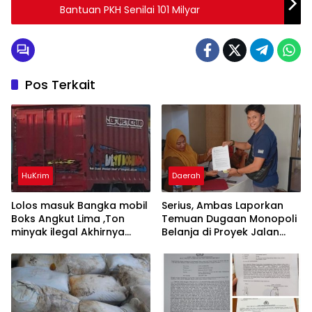
Bantuan PKH Senilai 101 Milyar
Pos Terkait
HuKrim
Daerah
Lolos masuk Bangka mobil
Serius, Ambas Laporkan
Boks Angkut Lima ,Ton
‎Temuan Dugaan Monopoli
minyak ilegal Akhirnya
Belanja di Proyek Jalan
Diamankan Polisi
Bang Andra 2026