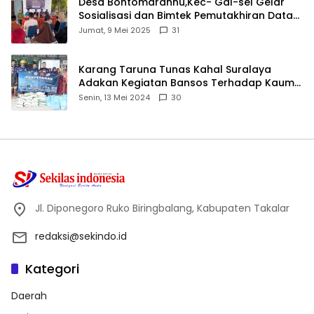
Desa Bontomarannu,Kec- Gal-sel Gelar
Sosialisasi dan Bimtek Pemutakhiran Data
ID
Jumat, 9 Mei 2025
31
Karang Taruna Tunas Kahal Suralaya
Adakan Kegiatan Bansos Terhadap Kaum
Dhuafa dan Anak Yatim-Piatu
Senin, 13 Mei 2024
30
Jl. Diponegoro Ruko Biringbalang, Kabupaten Takalar
redaksi@sekindo.id
Kategori
Daerah