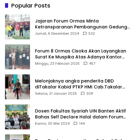
Panggung Penghargaan
Popular Posts
bagi Pelayan Publik
Berprestasi
Jajaran Forum Ormas Minta
Ketransparanan Pembangunan Gedung
Damkar Di Kecamatan Cisoka
Jumat, 6 Desember 2024
532
Forum 8 Ormas Cisoka Akan Layangkan
Surat Ke Muspika Atas Adanya Kantor
Matel di Cisoka
Minggu, 23 Februari 2025
457
Melonjaknya angka penderita DBD
diTakalar Kabid PTKP HMI Cab.Takalar
angkat bicara
Selasa, 21 Januari 2025
308
Dosen Fakultas Syariah UIN Banten Aktif
Bahas Self Declare Halal dalam Forum
Ijtima Ulama MUI
Kamis, 30 Mei 2024
144