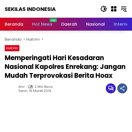
Langsung
SEKILAS INDONESIA
ke
konten
Berita
Terkini,
Beranda
Hot News
Daerah
Nasional
Internas
Breaking
News,
Beranda
HuKrim
Latest
World,
HuKrim
Headlines,
Memperingati Hari Kesadaran
News
Today
Nasional Kapolres Enrekang: Jangan
Mudah Terprovokasi Berita Hoax
Amr
2 Min Baca
Senin, 18 Maret 2019