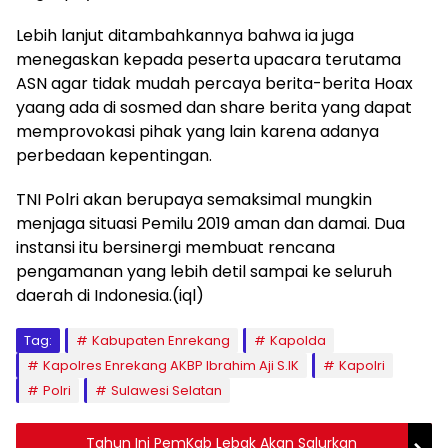
Lebih lanjut ditambahkannya bahwa ia juga
menegaskan kepada peserta upacara terutama
ASN agar tidak mudah percaya berita-berita Hoax
yaang ada di sosmed dan share berita yang dapat
memprovokasi pihak yang lain karena adanya
perbedaan kepentingan.
TNI Polri akan berupaya semaksimal mungkin
menjaga situasi Pemilu 2019 aman dan damai. Dua
instansi itu bersinergi membuat rencana
pengamanan yang lebih detil sampai ke seluruh
daerah di Indonesia.(iql)
Tag:
Kabupaten Enrekang
Kapolda
Kapolres Enrekang AKBP Ibrahim Aji S.IK
Kapolri
Polri
Sulawesi Selatan
Tahun Ini PemKab Lebak Akan Salurkan