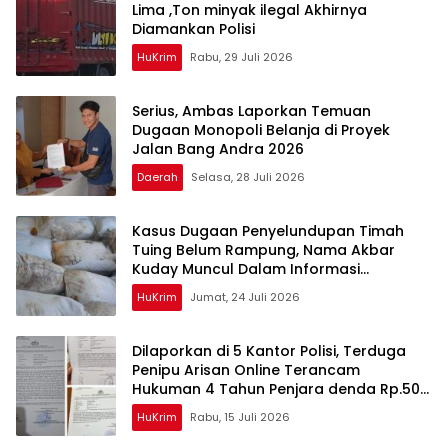
Lima ,Ton minyak ilegal Akhirnya
Diamankan Polisi
HuKrim
Rabu, 29 Juli 2026
Serius, Ambas Laporkan ‎Temuan
Dugaan Monopoli Belanja di Proyek
Jalan Bang Andra 2026
Daerah
Selasa, 28 Juli 2026
Kasus Dugaan Penyelundupan Timah
Tuing Belum Rampung, Nama Akbar
Kuday Muncul Dalam Informasi
Penyidikan
HuKrim
Jumat, 24 Juli 2026
Dilaporkan di 5 Kantor Polisi, Terduga
Penipu Arisan Online Terancam
Hukuman 4 Tahun Penjara denda Rp.500
Juta
HuKrim
Rabu, 15 Juli 2026