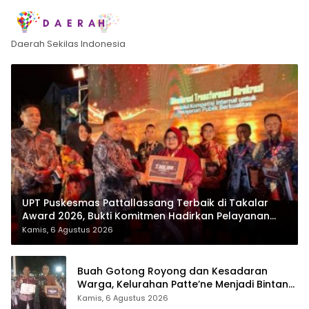
Daerah Sekilas Indonesia
UPT Puskesmas Pattallassang Terbaik di Takalar
Award 2026, Bukti Komitmen Hadirkan Pelayanan
Kesehatan Berkualitas
Kamis, 6 Agustus 2026
Buah Gotong Royong dan Kesadaran
Warga, Kelurahan Patte’ne Menjadi Bintang
Takalar Award 2026
Kamis, 6 Agustus 2026