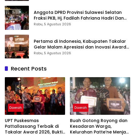
Anggota DPRD Provinsi Sulawesi Selatan
Fraksi PKB, Hj. Fadilah Fahriana Hadiri Dan
Beri Apresiasi : Takalar Menyalakan Lentera
Rabu, 5 Agustus 2026
Pengabdian Melalui Malam Apresiasi dan
Inovasi Award 2026
Pertama di Indonesia, Kabupaten Takalar
Gelar Malam Apresiasi dan Inovasi Award
2026: Panggung Penghargaan bagi
Rabu, 5 Agustus 2026
Pelayan Publik Berprestasi
Recent Posts
Daerah
Daerah
UPT Puskesmas
Buah Gotong Royong dan
Pattallassang Terbaik di
Kesadaran Warga,
Takalar Award 2026, Bukti
Kelurahan Patte’ne Menjadi