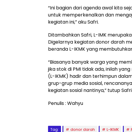
“Ini bagian dari agenda awal kita s
untuk memperkenalkan dan mengaja
kegiatan ini,” aku Safri.
Ditambahkan Safri, L-IMK merupaka
Digelarnya kegiatan donor darah m
beranda L-IKMK yang membutuhkan
“Biasanya banyak warga yang memb
jika stok di PMI tidak ada, inilah 
(L-IKMK) hadir dan terhimpun dalam 
grup-grup media sosial, rencanany
kegiatan sosial nantinya,” tutup Safri
Penulis : Wahyu
Tag:
donor darah
L-IKMK