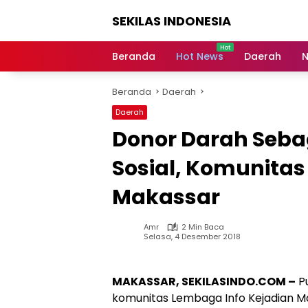
Langsung
SEKILAS INDONESIA
ke
konten
Berita
Terkini,
Beranda
Hot News
Daerah
N
Breaking
News,
Beranda
Daerah
Latest
World,
Daerah
Headlines,
Donor Darah Seba
News
Today
Sosial, Komunitas
Makassar
Amr
2 Min Baca
Selasa, 4 Desember 2018
MAKASSAR, SEKILASINDO.COM –
Pu
komunitas Lembaga Info Kejadian M