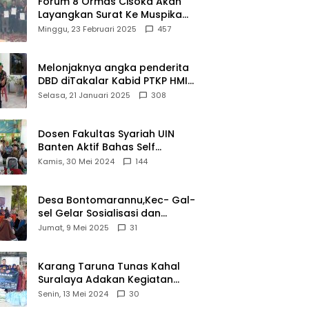
Forum 8 Ormas Cisoka Akan
Layangkan Surat Ke Muspika
Atas Adanya Kantor Matel di
Minggu, 23 Februari 2025
457
Cisoka
Melonjaknya angka penderita
DBD diTakalar Kabid PTKP HMI
Cab.Takalar angkat bicara
Selasa, 21 Januari 2025
308
Dosen Fakultas Syariah UIN
Banten Aktif Bahas Self
Declare Halal dalam Forum
Kamis, 30 Mei 2024
144
Ijtima Ulama MUI
Desa Bontomarannu,Kec- Gal-
sel Gelar Sosialisasi dan
Bimtek Pemutakhiran Data ID
Jumat, 9 Mei 2025
31
Karang Taruna Tunas Kahal
Suralaya Adakan Kegiatan
Bansos Terhadap Kaum
Senin, 13 Mei 2024
30
Dhuafa dan Anak Yatim-Piatu