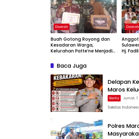
Daerah
Daera
Buah Gotong Royong dan
Anggota
Kesadaran Warga,
Sulawes
Kelurahan Patte’ne Menjadi
Hj. Fadi
Bintang Takalar Award 2026
Dan Ber
Menyal
Baca Juga
Pengab
Apresia
2026
Delapan Ke
Maros Kel
Berita
Jumat, 7
Sekilas Indones
Polres Maro
Masyarakat