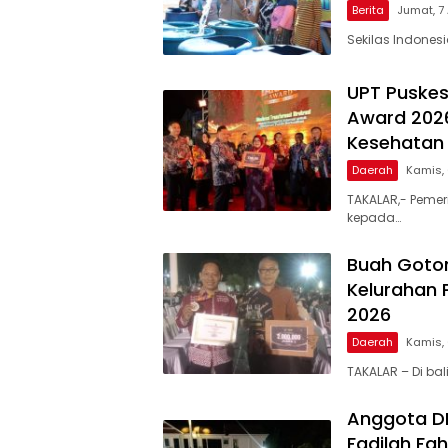
Berita
Jumat, 7
Sekilas Indones
UPT Puskes
Award 2026
Kesehatan 
Daerah
Kamis,
TAKALAR,- Pemer
kepada…
Buah Goto
Kelurahan 
2026
Daerah
Kamis,
TAKALAR – Di ba
Anggota DPR
Fadilah Fah