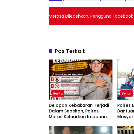
Merasa Dilecehkan, Pengguna Facebook di
Pos Terkait
Berita
Berita
Delapan Kebakaran Terjadi
Polres 
Dalam Sepekan, Polres
Bantuan
Maros Keluarkan Imbauan
Masyar
kepada Masyarakat
Krisis A