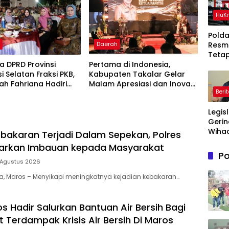
HuK
Polda
Resm
h
Daerah
Teta
Ters
 DPRD Provinsi
Pertama di Indonesia,
Dala
i Selatan Fraksi PKB,
Kabupaten Takalar Gelar
Perka
lah Fahriana Hadiri
Malam Apresiasi dan Inovasi
Beri
Ton P
i Apresiasi : Takalar
Award 2026: Panggung
Timah
akan Lentera
Penghargaan bagi Pelayan
Legis
Di Be
dian Melalui Malam
Publik Berprestasi
Gerin
si dan Inovasi Award
Wihad
bakaran Terjadi Dalam Sepekan, Polres
Wiyan
uarkan Imbauan kepada Masyarakat
Masy
Po
Awas
 Agustus 2026
Prog
ia, Maros – Menyikapi meningkatnya kejadian kebakaran…
Maka
Bergi
agar
s Hadir Salurkan Bantuan Air Bersih Bagi
Sasa
 Terdampak Krisis Air Bersih Di Maros