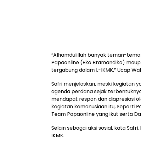
“Alhamdulillah banyak teman-teman 
Papaonline (Eko Bramandiko) maup
tergabung dalam L-IKMK,” Ucap Waki
Safri menjelaskan, meski kegiatan 
agenda perdana sejak terbentuknya 
mendapat respon dan diapresiasi ole
kegiatan kemanusiaan itu, Seperti 
Team Papaonline yang ikut serta Da
Selain sebagai aksi sosial, kata Safr
IKMK.