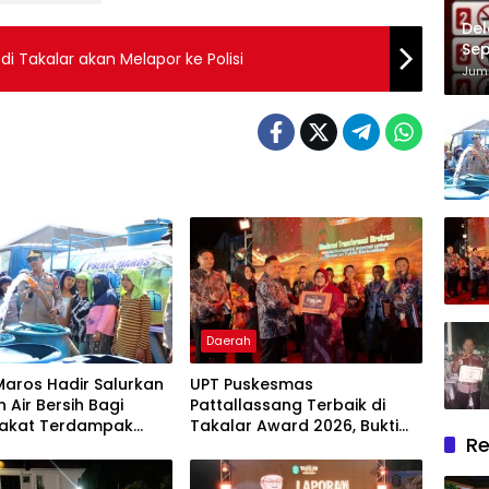
Del
Sep
 Takalar akan Melapor ke Polisi
Im
Juma
Daerah
Maros Hadir Salurkan
UPT Puskesmas
 Air Bersih Bagi
Pattallassang Terbaik di
akat Terdampak
Takalar Award 2026, Bukti
Re
ir Bersih Di Maros
Komitmen Hadirkan
Pelayanan Kesehatan
Berkualitas