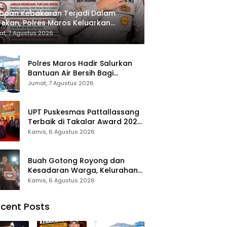
apan Kebakaran Terjadi Dalam
ekan, Polres Maros Keluarkan
bauan kepada Masyarakat
t, 7 Agustus 2026
Polres Maros Hadir Salurkan
Bantuan Air Bersih Bagi
Masyarakat Terdampak Krisis
Jumat, 7 Agustus 2026
Air Bersih Di Maros
UPT Puskesmas Pattallassang
Terbaik di Takalar Award 2026,
Bukti Komitmen Hadirkan
Kamis, 6 Agustus 2026
Pelayanan Kesehatan
Berkualitas
Buah Gotong Royong dan
Kesadaran Warga, Kelurahan
Patte’ne Menjadi Bintang
Kamis, 6 Agustus 2026
Takalar Award 2026
cent Posts