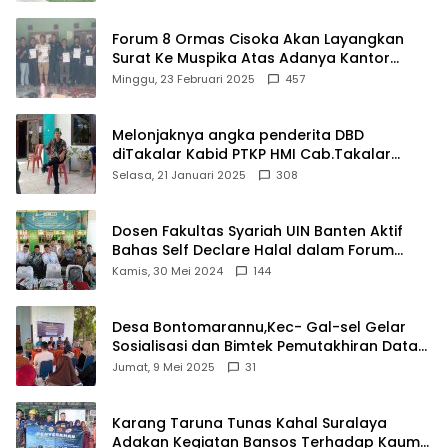
Forum 8 Ormas Cisoka Akan Layangkan
Surat Ke Muspika Atas Adanya Kantor
Matel di Cisoka
Minggu, 23 Februari 2025
457
Melonjaknya angka penderita DBD
diTakalar Kabid PTKP HMI Cab.Takalar
angkat bicara
Selasa, 21 Januari 2025
308
Dosen Fakultas Syariah UIN Banten Aktif
Bahas Self Declare Halal dalam Forum
Ijtima Ulama MUI
Kamis, 30 Mei 2024
144
Desa Bontomarannu,Kec- Gal-sel Gelar
Sosialisasi dan Bimtek Pemutakhiran Data
ID
Jumat, 9 Mei 2025
31
Karang Taruna Tunas Kahal Suralaya
Adakan Kegiatan Bansos Terhadap Kaum