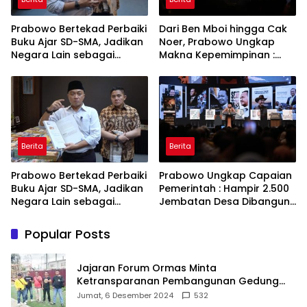
Prabowo Bertekad Perbaiki
Dari Ben Mboi hingga Cak
Buku Ajar SD-SMA, Jadikan
Noer, Prabowo Ungkap
Negara Lain sebagai
Makna Kepemimpinan :
Referensi
Bekerja, Cintai Rakyat &
Gunakan Akal Sehat
Berita
Berita
Prabowo Bertekad Perbaiki
Prabowo Ungkap Capaian
Buku Ajar SD-SMA, Jadikan
Pemerintah : Hampir 2.500
Negara Lain sebagai
Jembatan Desa Dibangun,
Referensi
100 Ribu Sekolah
Ditargetkan Direvitalisasi
Popular Posts
Jajaran Forum Ormas Minta
Ketransparanan Pembangunan Gedung
Damkar Di Kecamatan Cisoka
Jumat, 6 Desember 2024
532