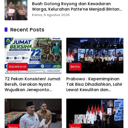
Buah Gotong Royong dan Kesadaran
Warga, Kelurahan Patte’ne Menjadi Bintang
Takalar Award 2026
Kamis, 6 Agustus 2026
Recent Posts
Advertorial
Berita
72 Pekan Konsisten! Jumat
Prabowo : Kepemimpinan
Bersih, Gerakan Nyata
Tak Bisa Dihadiahkan, Lahir
Wujudkan Jeneponto
Lewat Kesulitan dan
Bahagia dan Lingkungan
Keberanian
ASRI
Berita
Berita