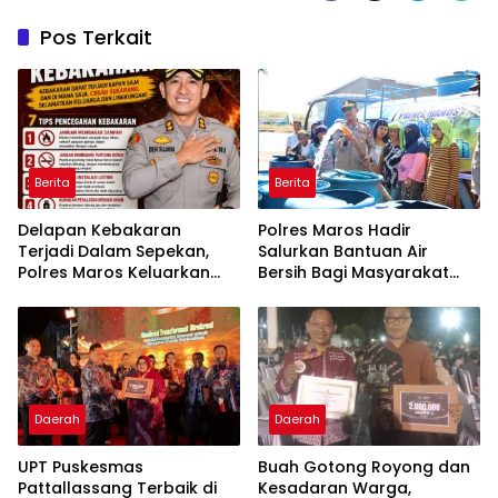
Pos Terkait
Berita
Berita
Delapan Kebakaran
Polres Maros Hadir
Terjadi Dalam Sepekan,
Salurkan Bantuan Air
Polres Maros Keluarkan
Bersih Bagi Masyarakat
Imbauan kepada
Terdampak Krisis Air Bersih
Masyarakat
Di Maros
Daerah
Daerah
UPT Puskesmas
Buah Gotong Royong dan
Pattallassang Terbaik di
Kesadaran Warga,