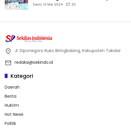
Dhuafa dan Anak Yatim-Piatu
Senin, 13 Mei 2024
30
Jl. Diponegoro Ruko Biringbalang, Kabupaten Takalar
redaksi@sekindo.id
Kategori
Daerah
Berita
HuKrim
Hot News
Politik