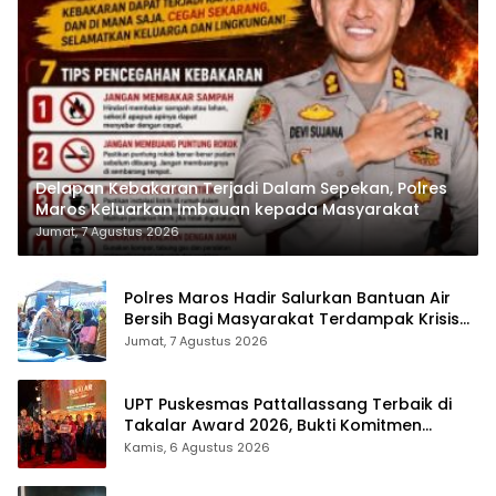
Delapan Kebakaran Terjadi Dalam Sepekan, Polres
Maros Keluarkan Imbauan kepada Masyarakat
Jumat, 7 Agustus 2026
Polres Maros Hadir Salurkan Bantuan Air
Bersih Bagi Masyarakat Terdampak Krisis
Air Bersih Di Maros
Jumat, 7 Agustus 2026
UPT Puskesmas Pattallassang Terbaik di
Takalar Award 2026, Bukti Komitmen
Hadirkan Pelayanan Kesehatan Berkualitas
Kamis, 6 Agustus 2026