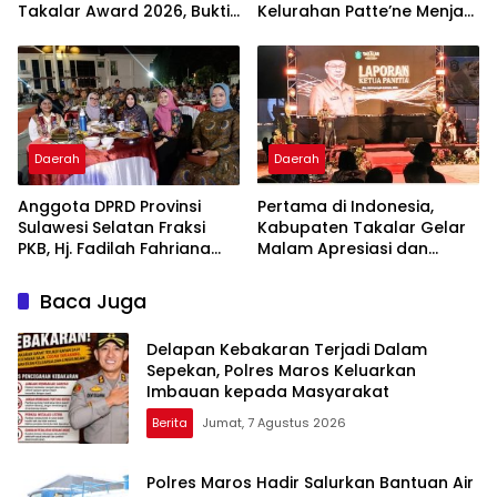
Takalar Award 2026, Bukti
Kelurahan Patte’ne Menjadi
Komitmen Hadirkan
Bintang Takalar Award
Pelayanan Kesehatan
2026
Berkualitas
Daerah
Daerah
Anggota DPRD Provinsi
Pertama di Indonesia,
Sulawesi Selatan Fraksi
Kabupaten Takalar Gelar
PKB, Hj. Fadilah Fahriana
Malam Apresiasi dan
Hadiri Dan Beri Apresiasi :
Inovasi Award 2026:
Takalar Menyalakan
Panggung Penghargaan
Baca Juga
Lentera Pengabdian
bagi Pelayan Publik
Melalui Malam Apresiasi
Berprestasi
Delapan Kebakaran Terjadi Dalam
dan Inovasi Award 2026
Sepekan, Polres Maros Keluarkan
Imbauan kepada Masyarakat
Berita
Jumat, 7 Agustus 2026
Polres Maros Hadir Salurkan Bantuan Air